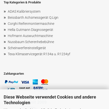
Top Kategorien & Produkte
»
ADAS Kalibriersystem
»
Beissbarth Achsmessgerät Q.Lign
»
Corghi Reifenmontiermaschine
»
Hella Gutmann Diagnosegerät
»
Hofmann Ausw
uchtmaschin
e
»
Nussbaum
Scherenhebebühne
»
Scheinwerfereinstellgerät
»
Texa Klimaservicegerät R134a u. R1234yf
Zahlungsarten
Diese Webseite verwendet Cookies und andere
Technologien