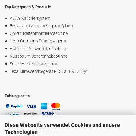
Top Kategorien & Produkte
»
ADAS Kalibriersystem
»
Beissbarth Achsmessgerät Q.Lign
»
Corghi Reifenmontiermaschine
»
Hella Gutmann Diagnosegerät
»
Hofmann Ausw
uchtmaschin
e
»
Nussbaum
Scherenhebebühne
»
Scheinwerfereinstellgerät
»
Texa Klimaservicegerät R134a u. R1234yf
Zahlungsarten
Diese Webseite verwendet Cookies und andere
Technologien