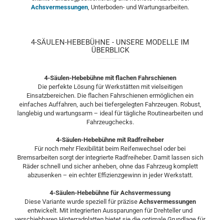
Achsvermessungen
, Unterboden- und Wartungsarbeiten.
4-SÄULEN-HEBEBÜHNE - UNSERE MODELLE IM
ÜBERBLICK
4-Säulen-Hebebühne mit flachen Fahrschienen
Die perfekte Lösung für Werkstätten mit vielseitigen
Einsatzbereichen. Die flachen Fahrschienen ermöglichen ein
einfaches Auffahren, auch bei tiefergelegten Fahrzeugen. Robust,
langlebig und wartungsarm – ideal für tägliche Routinearbeiten und
Fahrzeugchecks.
4-Säulen-Hebebühne mit Radfreiheber
Für noch mehr Flexibilität beim Reifenwechsel oder bei
Bremsarbeiten sorgt der integrierte Radfreiheber. Damit lassen sich
Räder schnell und sicher anheben, ohne das Fahrzeug komplett
abzusenken – ein echter Effizienzgewinn in jeder Werkstatt.
4-Säulen-Hebebühne für Achsvermessung
Diese Variante wurde speziell für präzise
Achsvermessungen
entwickelt. Mit integrierten Aussparungen für Drehteller und
verschiebbaren Hinterradplatten bietet sie die optimale Grundlage für