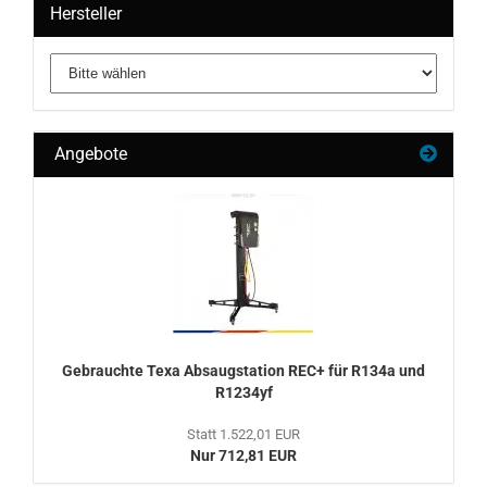
Hersteller
Angebote
Ge­brauch­te Texa Ab­saug­sta­ti­on REC+ für R134a und
R1234yf
Statt 1.522,01 EUR
Nur 712,81 EUR