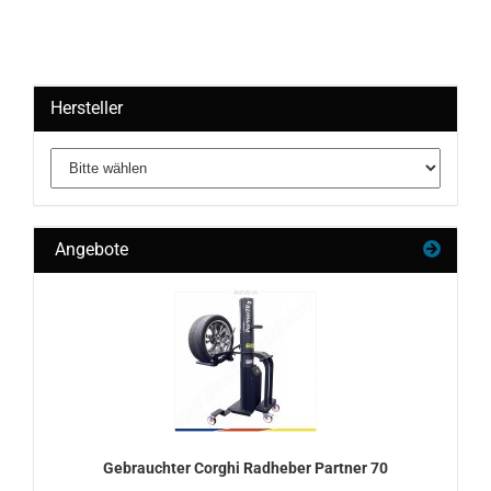
Hersteller
Angebote
Ge­brauch­ter Cor­ghi Rad­he­ber Part­ner 70