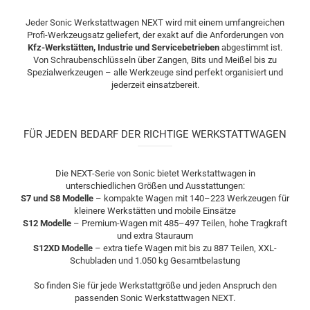
Jeder Sonic Werkstattwagen NEXT wird mit einem umfangreichen
Profi-Werkzeugsatz geliefert, der exakt auf die Anforderungen von
Kfz-Werkstätten, Industrie und Servicebetrieben
abgestimmt ist.
Von Schraubenschlüsseln über Zangen, Bits und Meißel bis zu
Spezialwerkzeugen – alle Werkzeuge sind perfekt organisiert und
jederzeit einsatzbereit.
FÜR JEDEN BEDARF DER RICHTIGE WERKSTATTWAGEN
Die NEXT-Serie von Sonic bietet Werkstattwagen in
unterschiedlichen Größen und Ausstattungen:
S7 und S8 Modelle
– kompakte Wagen mit 140–223 Werkzeugen für
kleinere Werkstätten und mobile Einsätze
S12 Modelle
– Premium-Wagen mit 485–497 Teilen, hohe Tragkraft
und extra Stauraum
S12XD Modelle
– extra tiefe Wagen mit bis zu 887 Teilen, XXL-
Schubladen und 1.050 kg Gesamtbelastung
So finden Sie für jede Werkstattgröße und jeden Anspruch den
passenden Sonic Werkstattwagen NEXT.