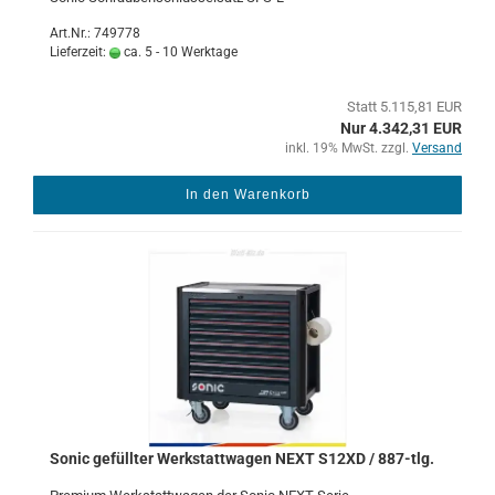
Art.Nr.: 749778
Lieferzeit:
ca. 5 - 10 Werktage
Statt 5.115,81 EUR
Nur 4.342,31 EUR
inkl. 19% MwSt. zzgl.
Versand
In den Warenkorb
Sonic ge­füll­ter Werk­statt­wa­gen NEXT S12XD / 887-​tlg.