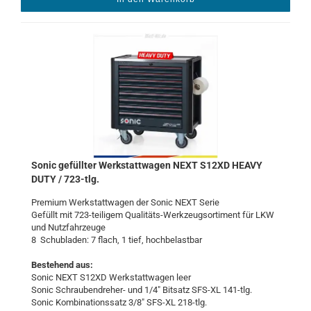
Sonic ge­füll­ter Werk­statt­wa­gen NEXT S12XD HEAVY
DUTY / 723-​tlg.
Pre­mi­um Werk­statt­wa­gen der Sonic NEXT Serie
Ge­füllt mit 723-​teiligem Qualitäts-​Werkzeugsortiment für LKW
und Nutz­fahr­zeu­ge
8 Schub­la­den: 7 flach, 1 tief, hoch­be­last­bar
Be­stehend aus:
Sonic NEXT S12XD Werk­statt­wa­gen leer
Sonic Schraubendreher-​ und 1/4" Bit­satz SFS-​XL 141-​tlg.
Sonic Kom­bi­na­ti­ons­satz 3/8" SFS-​XL 218-​tlg.