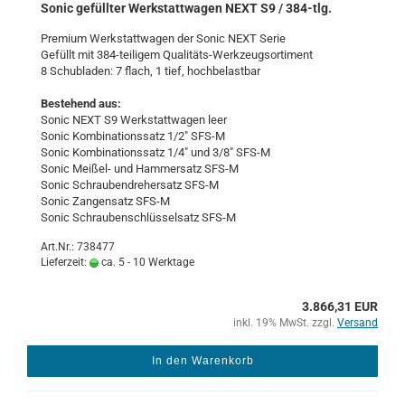
Sonic ge­füll­ter Werk­statt­wa­gen NEXT S9 / 384-​tlg.
Pre­mi­um Werk­statt­wa­gen der Sonic NEXT Serie
Ge­füllt mit 384-​teiligem Qualitäts-​Werkzeugsortiment
8 Schub­la­den: 7 flach, 1 tief, hoch­be­last­bar
Be­stehend aus:
Sonic NEXT S9 Werk­statt­wa­gen leer
Sonic Kom­bi­na­ti­ons­satz 1/2" SFS-M
Sonic Kom­bi­na­ti­ons­satz 1/4" und 3/8" SFS-M
Sonic Meißel-​ und Ham­mer­satz SFS-M
Sonic Schrau­ben­dre­her­satz SFS-M
Sonic Zan­gen­satz SFS-M
Sonic Schrau­ben­schlüs­sel­satz SFS-M
Art.Nr.: 738477
Lieferzeit:
ca. 5 - 10 Werktage
3.866,31 EUR
inkl. 19% MwSt. zzgl.
Versand
In den Warenkorb