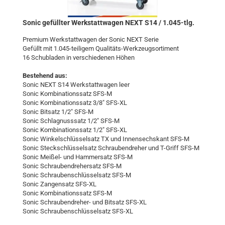
Sonic ge­füll­ter Werk­statt­wa­gen NEXT S14 / 1.045-​tlg.
Pre­mi­um Werk­statt­wa­gen der Sonic NEXT Serie
Ge­füllt mit 1.045-​teiligem Qualitäts-​Werkzeugsortiment
16 Schub­la­den in ver­schie­de­nen Höhen
Be­stehend aus:
Sonic NEXT S14 Werk­statt­wa­gen leer
Sonic Kom­bi­na­ti­ons­satz SFS-M
Sonic Kom­bi­na­ti­ons­satz 3/8" SFS-​XL
Sonic Bit­satz 1/2" SFS-M
Sonic Schlagnuss­satz 1/2" SFS-M
Sonic Kom­bi­na­ti­ons­satz 1/2" SFS-​XL
Sonic Win­kel­schlüs­sel­satz TX und In­nen­sechs­kant SFS-M
Sonic Steck­schlüs­sel­satz Schrau­ben­dre­her und T-​Griff SFS-M
Sonic Meißel-​ und Ham­mer­satz SFS-M
Sonic Schrau­ben­dre­her­satz SFS-M
Sonic Schrau­ben­schlüs­sel­satz SFS-M
Sonic Zan­gen­satz SFS-​XL
Sonic Kom­bi­na­ti­ons­satz SFS-M
Sonic Schraubendreher-​ und Bit­satz SFS-​XL
Sonic Schrau­ben­schlüs­sel­satz SFS-​XL