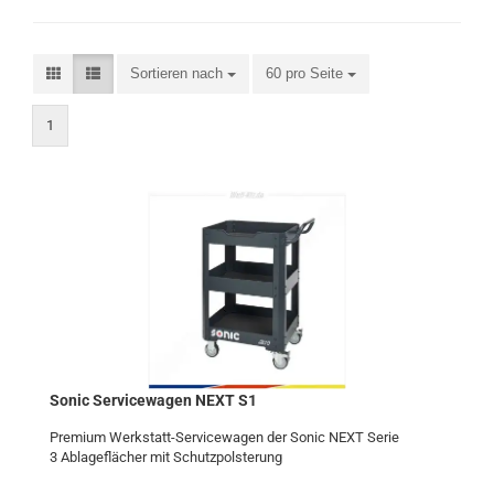
Sortieren nach
60 pro Seite
1
Sonic Ser­vice­wa­gen NEXT S1
Pre­mi­um Werkstatt-​Servicewagen der Sonic NEXT Serie
3 Ab­la­ge­flä­cher mit Schutz­pols­te­rung