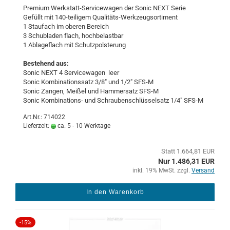
Pre­mi­um Werkstatt-​​​Ser­vice­wa­gen der Sonic NEXT Serie
Ge­füllt mit 140-​tei­li­gem Qualitäts-​​Werk­zeugsor­ti­ment
1 Stau­fach im obe­ren Be­reich
3 Schub­la­den flach, hoch­be­last­bar
1 Ab­la­ge­flach mit Schutz­pols­te­rung
Be­stehend aus:
Sonic NEXT 4 Ser­vice­wa­gen leer
Sonic Kom­bi­na­ti­ons­satz 3/8" und 1/2" SFS-M
Sonic Zan­gen, Mei­ßel und Ham­mer­satz SFS-M
Sonic Kombinations-​​ und Schrau­ben­schlüs­sel­satz 1/4" SFS-M
Art.Nr.: 714022
Lieferzeit:
ca. 5 - 10 Werktage
Statt 1.664,81 EUR
Nur 1.486,31 EUR
inkl. 19% MwSt. zzgl.
Versand
In den Warenkorb
-15%