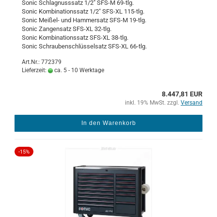
Sonic Schlagnuss­satz 1/2" SFS-M 69-​tlg.
Sonic Kom­bi­na­ti­ons­satz 1/2" SFS-​XL 115-​tlg.
Sonic Meißel-​ und Ham­mer­satz SFS-M 19-​tlg.
Sonic Zan­gen­satz SFS-​XL 32-​tlg.
Sonic Kom­bi­na­ti­ons­satz SFS-​XL 38-​tlg.
Sonic Schrau­ben­schlüs­sel­satz SFS-​XL 66-​tlg.
Art.Nr.: 772379
Lieferzeit:
ca. 5 - 10 Werktage
8.447,81 EUR
inkl. 19% MwSt. zzgl.
Versand
In den Warenkorb
-15%