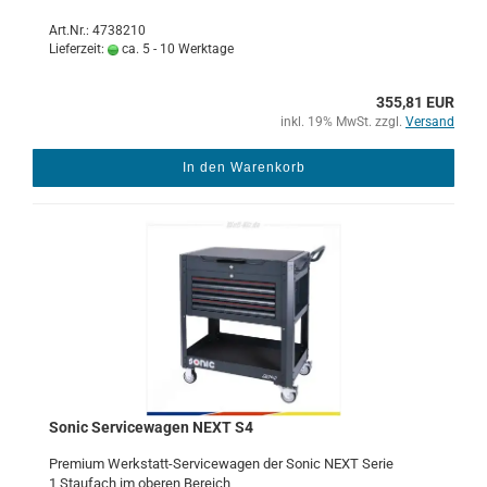
Art.Nr.: 4738210
Lieferzeit:
ca. 5 - 10 Werktage
355,81 EUR
inkl. 19% MwSt. zzgl.
Versand
In den Warenkorb
Sonic Ser­vice­wa­gen NEXT S4
Pre­mi­um Werkstatt-​​Ser­vice­wa­gen der Sonic NEXT Serie
1 Stau­fach im obe­ren Be­reich