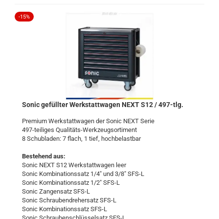
-15%
Sonic ge­füll­ter Werk­statt­wa­gen NEXT S12 / 497-​tlg.
Pre­mi­um Werk­statt­wa­gen der Sonic NEXT Serie
497-​teiliges Qualitäts-​Werkzeugsortiment
8 Schub­la­den: 7 flach, 1 tief, hoch­be­last­bar
Be­stehend aus:
Sonic NEXT S12 Werk­statt­wa­gen leer
Sonic Kom­bi­na­ti­ons­satz 1/4" und 3/8" SFS-L
Sonic Kom­bi­na­ti­ons­satz 1/2" SFS-L
Sonic Zan­gen­satz SFS-L
Sonic Schrau­ben­dre­her­satz SFS-L
Sonic Kom­bi­na­ti­ons­satz SFS-L
Sonic Schrau­ben­schlüs­sel­satz SFS-L