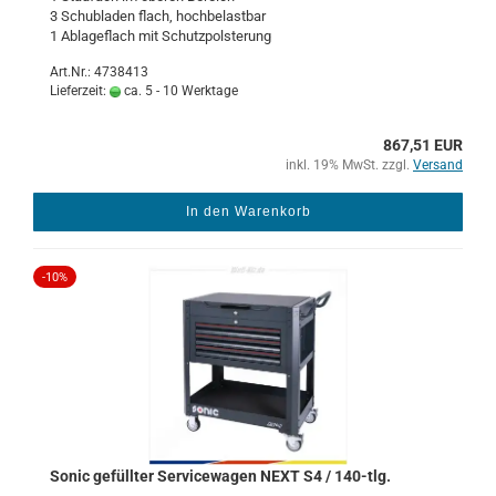
3 Schub­la­den flach, hoch­be­last­bar
1 Ab­la­ge­flach mit Schutz­pols­te­rung
Art.Nr.: 4738413
Lieferzeit:
ca. 5 - 10 Werktage
867,51 EUR
inkl. 19% MwSt. zzgl.
Versand
In den Warenkorb
-10%
Sonic ge­füll­ter Ser­vice­wa­gen NEXT S4 / 140-​tlg.