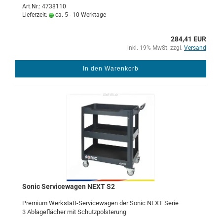
Art.Nr.: 4738110
Lieferzeit:
ca. 5 - 10 Werktage
284,41 EUR
inkl. 19% MwSt. zzgl.
Versand
In den Warenkorb
Sonic Ser­vice­wa­gen NEXT S2
Pre­mi­um Werkstatt-​​Ser­vice­wa­gen der Sonic NEXT Serie
3 Ab­la­ge­flä­cher mit Schutz­pols­te­rung