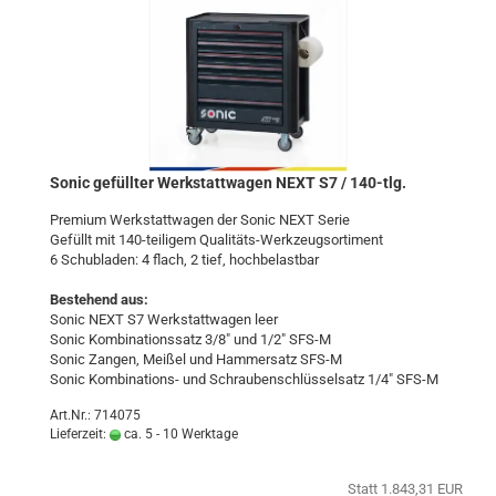
Sonic ge­füll­ter Werk­statt­wa­gen NEXT S7 / 140-​tlg.
Pre­mi­um Werk­statt­wa­gen der Sonic NEXT Serie
Ge­füllt mit 140-​teiligem Qualitäts-​Werkzeugsortiment
6 Schub­la­den: 4 flach, 2 tief, hoch­be­last­bar
Be­stehend aus:
Sonic NEXT S7 Werk­statt­wa­gen leer
Sonic Kom­bi­na­ti­ons­satz 3/8" und 1/2" SFS-M
Sonic Zan­gen, Mei­ßel und Ham­mer­satz SFS-M
Sonic Kombinations-​​ und Schrau­ben­schlüs­sel­satz 1/4" SFS-M
Art.Nr.: 714075
Lieferzeit:
ca. 5 - 10 Werktage
Statt 1.843,31 EUR