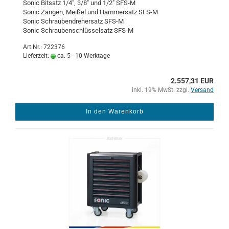
Sonic Bit­satz 1/4", 3/8" und 1/2" SFS-M
Sonic Zan­gen, Mei­ßel und Ham­mer­satz SFS-M
Sonic Schrau­ben­dre­her­satz SFS-M
Sonic Schrau­ben­schlüs­sel­satz SFS-M
Art.Nr.: 722376
Lieferzeit:
ca. 5 - 10 Werktage
2.557,31 EUR
inkl. 19% MwSt. zzgl.
Versand
In den Warenkorb