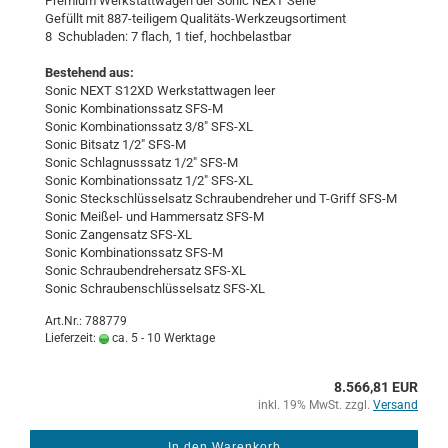
Pre­mi­um Werk­statt­wa­gen der Sonic NEXT Serie
Ge­füllt mit 887-​teiligem Qualitäts-​Werkzeugsortiment
8 Schub­la­den: 7 flach, 1 tief, hoch­be­last­bar
Be­stehend aus:
Sonic NEXT S12XD Werk­statt­wa­gen leer
Sonic Kom­bi­na­ti­ons­satz SFS-M
Sonic Kom­bi­na­ti­ons­satz 3/8" SFS-​XL
Sonic Bit­satz 1/2" SFS-M
Sonic Schlagnuss­satz 1/2" SFS-M
Sonic Kom­bi­na­ti­ons­satz 1/2" SFS-​XL
Sonic Steck­schlüs­sel­satz Schrau­ben­dre­her und T-​Griff SFS-M
Sonic Meißel-​ und Ham­mer­satz SFS-M
Sonic Zan­gen­satz SFS-​XL
Sonic Kom­bi­na­ti­ons­satz SFS-M
Sonic Schrau­ben­dre­her­satz SFS-​XL
Sonic Schrau­ben­schlüs­sel­satz SFS-​XL
Art.Nr.: 788779
Lieferzeit:
ca. 5 - 10 Werktage
8.566,81 EUR
inkl. 19% MwSt. zzgl.
Versand
In den Warenkorb