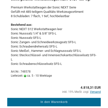
Pre­mi­um Werk­statt­wa­gen der Sonic NEXT Serie
Ge­füllt mit 485-​teiligem Qualitäts-​Werkzeugsortiment
8 Schub­la­den: 7 flach, 1 tief, hoch­be­last­bar
Be­stehend aus:
Sonic NEXT S12 Werk­statt­wa­gen leer
Sonic Nuss­satz 1/4" & 3/8" SFS-L
Sonic Nuss­satz SFS-L
Sonic Zangen-​ und Schneid­werk­zeug­satz SFS-L
Sonic Schrau­ben­dre­her­satz SFS-L
Sonic Meißel-​, Hammer-​ und Schlagnuss­satz SFS-L
Sonic Steckschlüssel-​ und In­nen­sechs­kant­schlüs­sel­satz SFS-
L
Sonic Schrau­ben­schlüs­sel­satz SFS-L
Art.Nr.: 748578
Lieferzeit:
ca. 5 - 10 Werktage
4.818,31 EUR
inkl. 19% MwSt. zzgl.
Versand
In den Warenkorb