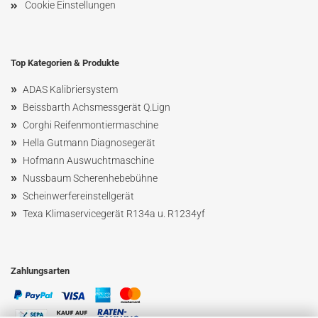
Cookie Einstellungen
Top Kategorien & Produkte
»
ADAS Kalibriersystem
»
Beissbarth Achsmessgerät Q.Lign
»
Corghi Reifenmontiermaschine
»
Hella Gutmann Diagnosegerät
»
Hofmann Ausw
uchtmaschin
e
»
Nussbaum
Scherenhebebühne
»
Scheinwerfereinstellgerät
»
Texa Klimaservicegerät R134a u. R1234yf
Zahlungsarten