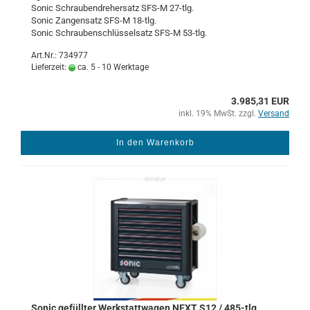
Sonic Schrau­ben­dre­her­satz SFS-M 27-​tlg.
Sonic Zan­gen­satz SFS-M 18-​tlg.
Sonic Schrau­ben­schlüs­sel­satz SFS-M 53-​tlg.
Art.Nr.: 734977
Lieferzeit:
ca. 5 - 10 Werktage
3.985,31 EUR
inkl. 19% MwSt. zzgl.
Versand
In den Warenkorb
Sonic ge­füll­ter Werk­statt­wa­gen NEXT S12 / 485-​tlg.