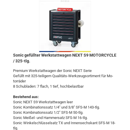
Sonic ge­füll­ter Werk­statt­wa­gen NEXT S9 MO­TOR­CY­CLE
/ 325-​tlg.
Pre­mi­um Werk­statt­wa­gen der Sonic NEXT Serie
Ge­füllt mit 325-​teiligem Qualitäts-​Werkzeugsortiment für Mo­
tor­rä­der
8 Schub­la­den: 7 flach, 1 tief, hoch­be­last­bar
Be­stehend aus:
Sonic NEXT S9 Werk­statt­wa­gen leer
Sonic Kom­bi­na­ti­ons­satz 1/4" und 3/8" SFS-M 143-​tlg.
Sonic Kom­bi­na­ti­ons­satz 1/2" SFS-M 50-​tlg.
Sonic Meißel-​ und Ham­mer­satz SFS-M 16-​tlg.
Sonic Win­kel­schlüs­sel­satz TX und In­nen­sechs­kant SFS-M 18-​
tlg.