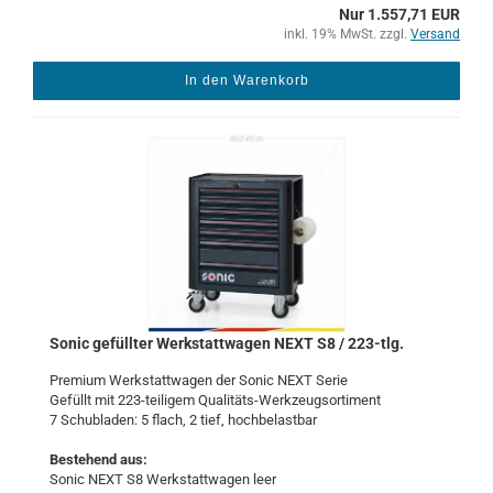
Nur 1.557,71 EUR
inkl. 19% MwSt. zzgl.
Versand
In den Warenkorb
Sonic ge­füll­ter Werk­statt­wa­gen NEXT S8 / 223-​tlg.
Pre­mi­um Werk­statt­wa­gen der Sonic NEXT Serie
Ge­füllt mit 223-​teiligem Qualitäts-​Werkzeugsortiment
7 Schub­la­den: 5 flach, 2 tief, hoch­be­last­bar
Be­stehend aus:
Sonic NEXT S8 Werk­statt­wa­gen leer