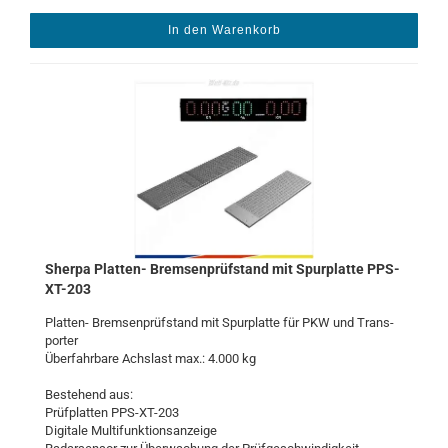
In den Warenkorb
Sher­pa Platten-​​ Brem­sen­prüf­stand mit Spur­plat­te PPS-​
XT-​203
Platten-​​ Brem­sen­prüf­stand mit Spur­plat­te für PKW und Trans­
por­ter
Über­fahr­ba­re Achs­last max.: 4.000 kg
Be­stehend aus:
Prüf­plat­ten PPS-​XT-203
Di­gi­ta­le Mul­ti­funk­ti­ons­an­zei­ge