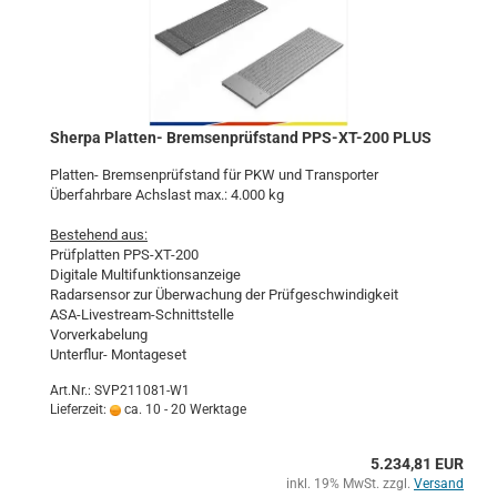
Sher­pa Platten-​​ Brem­sen­prüf­stand PPS-​XT-​200 PLUS
Platten-​ Brem­sen­prüf­stand für PKW und Trans­por­ter
Über­fahr­ba­re Achs­last max.: 4.000 kg
Be­stehend aus:
Prüf­plat­ten PPS-​XT-200
Di­gi­ta­le Mul­ti­funk­ti­ons­an­zei­ge
Ra­dar­sen­sor zur Über­wa­chung der Prüf­ge­schwin­dig­keit
ASA-​Livestream-Schnittstelle
Vor­ver­ka­be­lung
Unterflur-​ Mon­ta­ges­et
Art.Nr.: SVP211081-W1
Lieferzeit:
ca. 10 - 20 Werktage
5.234,81 EUR
inkl. 19% MwSt. zzgl.
Versand