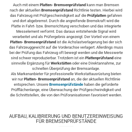
Auch mit einem
Platten- Bremsenprüfstand
kann man Bremsen
nach der aktuellen
Bremsenprüfstand
Richtlinie testen. Hierbei wird
das Fahrzeug mit Prüfgeschwindigkeit auf die
Prüfplatten
gefahren
und dort abgebremst. Durch die angreifende Bremskraft wird die
Platte in Fahrt- bzw. Bremsrichtung verschoben und das integrierte
Messelement verformt. Das daraus entstehende Signal wird
verarbeitet und als Prüfergebnis angezeigt. Der Vorteil von einem
Platten- Bremsenprüfstand
ist die Achslastverlagerung bei der sich
das Fahrzeuggewicht auf die Vorderachse verlagert. Allerdings muss
bei der Prüfung das Fahrzeug oft bewegt werden und die Messwerte
sind schwer reproduzierbar. Trotzdem ist ein
Plattenprüfstand
eine
sinnvolle Ergänzung für
Werkstätten
oder eine Direktannahme, zur
schnellen Überprüfung der Bremsanlage.
Als Markenanbieter für professionelle Werkstattausrüstung bieten
wir nur
Platten- Bremsenprüfstand
an, die der aktuellen Richtlinie
entsprechen. Unsere
Bremsenprüfstände
haben die geforderte
Prüfflächenlange, eine Überwachung der Prüfgeschwindigkeit und
die Schnittstellen, die von den Prüforanisationen favorisiert werden.
AUFBAU, KALIBRIERUNG UND BENUTZEREINWEISUNG
FÜR BREMSENPRÜFSTÄNDE