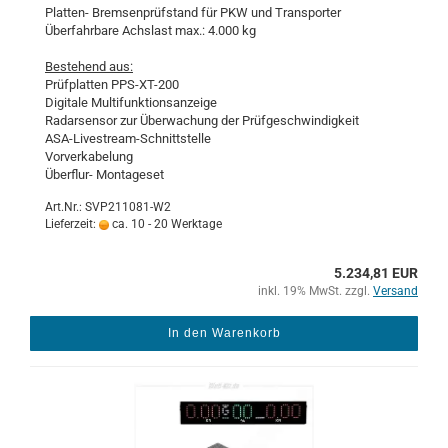
Platten-​ Brem­sen­prüf­stand für PKW und Trans­por­ter
Über­fahr­ba­re Achs­last max.: 4.000 kg
Be­stehend aus:
Prüf­plat­ten PPS-​XT-200
Di­gi­ta­le Mul­ti­funk­ti­ons­an­zei­ge
Ra­dar­sen­sor zur Über­wa­chung der Prüf­ge­schwin­dig­keit
ASA-​Livestream-Schnittstelle
Vor­ver­ka­be­lung
Überflur-​ Mon­ta­ges­et
Art.Nr.: SVP211081-W2
Lieferzeit:
ca. 10 - 20 Werktage
5.234,81 EUR
inkl. 19% MwSt. zzgl.
Versand
In den Warenkorb