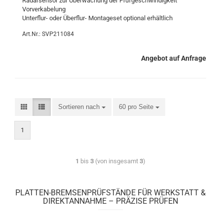
Ra­dar­sen­sor zur Über­wa­chung der Prüf­ge­schwin­dig­keit
Vor­ver­ka­be­lung
Unterflur-​ oder Überflur-​ Mon­ta­ges­et op­tio­nal er­hält­lich
Art.Nr.: SVP211084
Angebot auf Anfrage
Sortieren nach
60 pro Seite
1
1
bis
3
(von insgesamt
3
)
PLATTEN-BREMSENPRÜFSTÄNDE FÜR WERKSTATT &
DIREKTANNAHME – PRÄZISE PRÜFEN