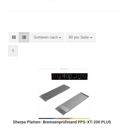
Sortieren nach
60 pro Seite
1
Sher­pa Platten-​​​​ Brem­sen­prüf­stand PPS-​XT-​200 PLUS