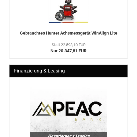
Ge­brauch­tes Hun­ter Achs­mess­ge­rät Wi­nA­lign Lite
Statt 22.598,10 EUR
Nur 20.347,81 EUR
Finanzierung & Leasing