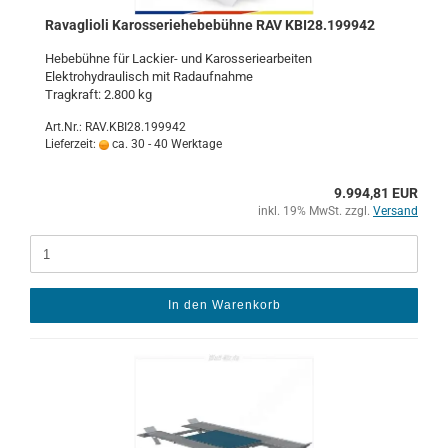
Ra­vaglio­li Ka­ros­se­rie­he­be­büh­ne RAV KBI28.199942
He­be­büh­ne für Lackier-​ und Ka­ros­se­rie­ar­bei­ten
Elek­tro­hy­drau­lisch mit Rad­auf­nah­me
Trag­kraft: 2.800 kg
Art.Nr.: RAV.KBI28.199942
Lieferzeit:
ca. 30 - 40 Werktage
9.994,81 EUR
inkl. 19% MwSt. zzgl.
Versand
In den Warenkorb