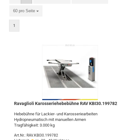
60 pro Seite
1
Ra­vaglio­li Ka­ros­se­rie­he­be­büh­ne RAV KBI30.199782
He­be­büh­ne für Lackier-​ und Ka­ros­se­rie­ar­bei­ten
Hy­dro­pneu­ma­tisch mit ma­nu­el­len Armen
Trag­fä­hig­keit: 3.000 kg
Art.Nr.: RAV.KBI30.199782