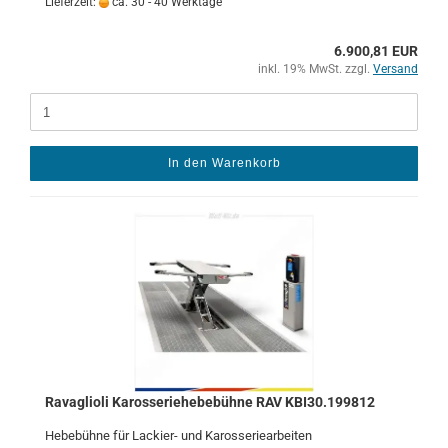
Lieferzeit:
ca. 30 - 40 Werktage
6.900,81 EUR
inkl. 19% MwSt. zzgl.
Versand
In den Warenkorb
Ra­vaglio­li Ka­ros­se­rie­he­be­büh­ne RAV KBI30.199812
He­be­büh­ne für Lackier-​ und Ka­ros­se­rie­ar­bei­ten