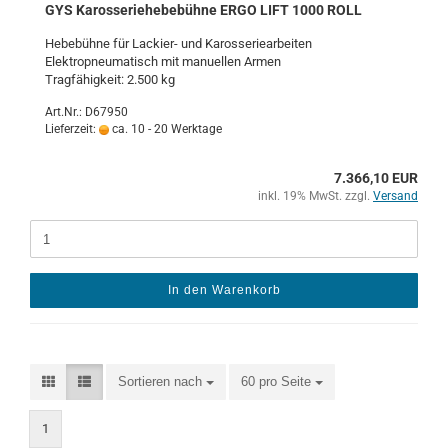
GYS Ka­ros­se­rie­he­be­büh­ne ERGO LIFT 1000 ROLL
He­be­büh­ne für Lackier-​ und Ka­ros­se­rie­ar­bei­ten
Elek­tro­pneu­ma­tisch mit ma­nu­el­len Armen
Trag­fä­hig­keit: 2.500 kg
Art.Nr.: D67950
Lieferzeit:
ca. 10 - 20 Werktage
7.366,10 EUR
inkl. 19% MwSt. zzgl.
Versand
In den Warenkorb
Sortieren nach
60 pro Seite
1