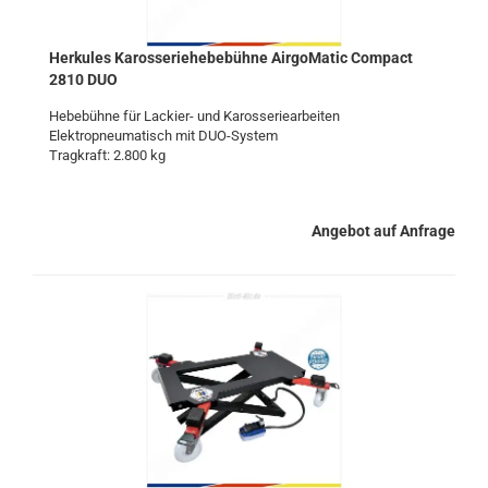
Her­ku­les Ka­ros­se­rie­he­be­büh­ne Air­go­Ma­tic Com­pact
2810 DUO
He­be­büh­ne für Lackier-​ und Ka­ros­se­rie­ar­bei­ten
Elek­tro­pneu­ma­tisch mit DUO-​System
Trag­kraft: 2.800 kg
Angebot auf Anfrage