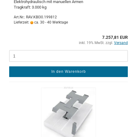
Elek­tro­hy­drau­lisch mit ma­nu­el­len Armen
Trag­kraft: 3.000 kg
Art.Nr.: RAV.KBI30.199812
Lieferzeit:
ca. 30 - 40 Werktage
7.257,81 EUR
inkl. 19% MwSt. zzgl.
Versand
In den Warenkorb