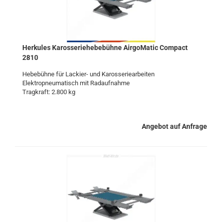
Her­ku­les Ka­ros­se­rie­he­be­büh­ne Air­go­Ma­tic Com­pact
2810
He­be­büh­ne für Lackier-​ und Ka­ros­se­rie­ar­bei­ten
Elek­tro­pneu­ma­tisch mit Rad­auf­nah­me
Trag­kraft: 2.800 kg
Angebot auf Anfrage