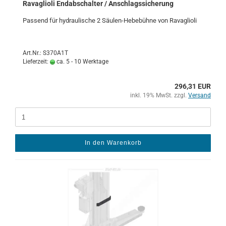
Ra­vaglio­li End­ab­schal­ter / An­schlags­si­che­rung
Pas­send für hy­drau­li­sche 2 Säulen-​Hebebühne von Ra­vaglio­li
Art.Nr.: S370A1T
Lieferzeit:
ca. 5 - 10 Werktage
296,31 EUR
inkl. 19% MwSt. zzgl.
Versand
In den Warenkorb