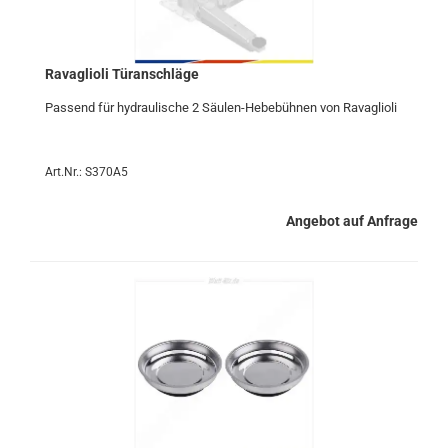
Ra­vaglio­li Tür­an­schlä­ge
Pas­send für hy­drau­li­sche 2 Säulen-​Hebebühnen von Ra­vaglio­li
Art.Nr.: S370A5
Angebot auf Anfrage