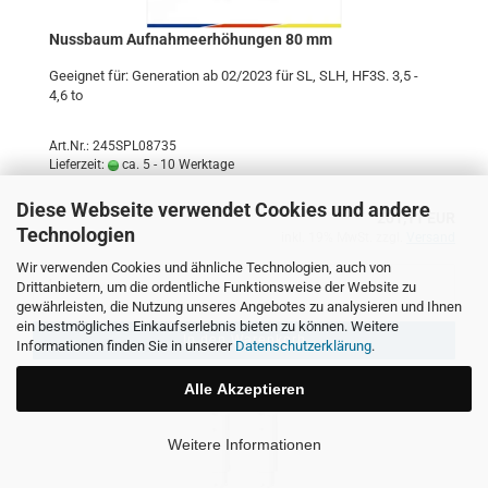
Nuss­baum Auf­nah­me­er­hö­hun­gen 80 mm
Ge­eig­net für: Ge­nera­ti­on ab 02/2023 für SL, SLH, HF3S. 3,5 -
4,6 to
Art.Nr.: 245SPL08735
Lieferzeit:
ca. 5 - 10 Werktage
Diese Webseite verwendet Cookies und andere
201,11 EUR
Technologien
inkl. 19% MwSt. zzgl.
Versand
Wir verwenden Cookies und ähnliche Technologien, auch von
Drittanbietern, um die ordentliche Funktionsweise der Website zu
gewährleisten, die Nutzung unseres Angebotes zu analysieren und Ihnen
ein bestmögliches Einkaufserlebnis bieten zu können. Weitere
In den Warenkorb
Informationen finden Sie in unserer
Datenschutzerklärung
.
Alle Akzeptieren
Weitere Informationen