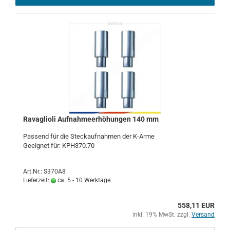
Ra­vaglio­li Auf­nah­me­er­hö­hun­gen 140 mm
Pas­send für die Steck­auf­nah­men der K-​Arme
Ge­eig­net für: KPH370.70
Art.Nr.: S370A8
Lieferzeit:
ca. 5 - 10 Werktage
558,11 EUR
inkl. 19% MwSt. zzgl.
Versand