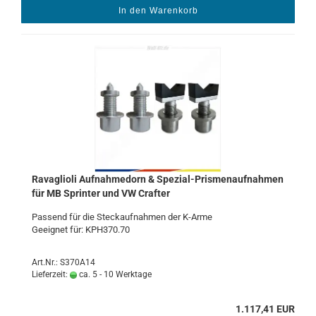
In den Warenkorb
Ra­vaglio­li Auf­nah­me­dorn & Spezial-​​Pris­me­n­auf­nah­men
für MB Sprin­ter und VW Craf­ter
Pas­send für die Steck­auf­nah­men der K-​Arme
Ge­eig­net für: KPH370.70
Art.Nr.: S370A14
Lieferzeit:
ca. 5 - 10 Werktage
1.117,41 EUR