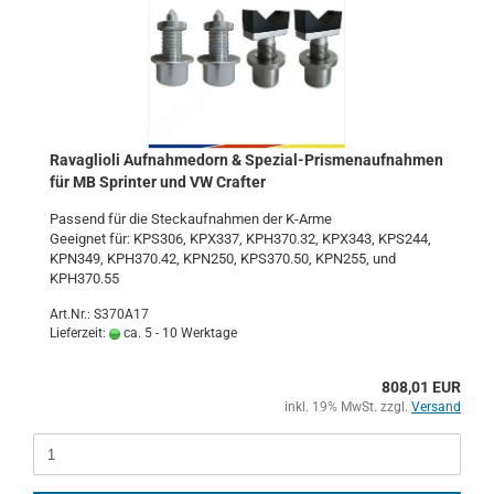
Ra­vaglio­li Auf­nah­me­dorn & Spezial-​​​​Pris­me­n­auf­nah­men
für MB Sprin­ter und VW Craf­ter
Pas­send für die Steck­auf­nah­men der K-​Arme
Ge­eig­net für: KPS306, KPX337, KPH370.32, KPX343, KPS244,
KPN349, KPH370.42, KPN250, KPS370.50, KPN255, und
KPH370.55
Art.Nr.: S370A17
Lieferzeit:
ca. 5 - 10 Werktage
808,01 EUR
inkl. 19% MwSt. zzgl.
Versand