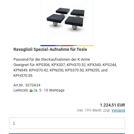
Ra­vaglio­li Spezial-​​Auf­nah­me für Tesla
Pas­send für die Steck­auf­nah­men der K-​Arme
Ge­eig­net für: KPS306, KPX337, KPH370.32, KPX343, KPS244,
KPN349, KPH370.42, KPN250, KPS370.50, KPN255, und
KPH370.55
Art.Nr.: S370A34
Lieferzeit:
ca. 5 - 10 Werktage
1.224,51 EUR
inkl. 19% MwSt. zzgl.
Versand