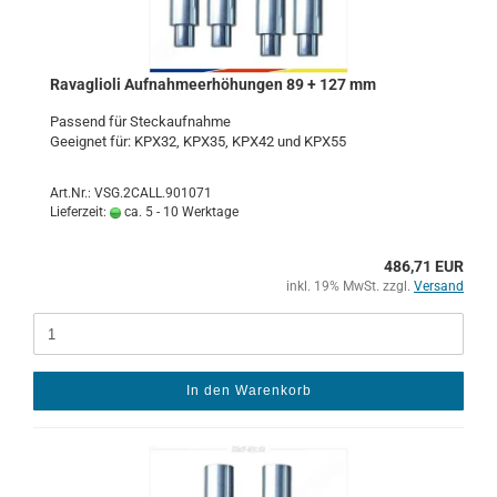
Ra­vaglio­li Auf­nah­me­er­hö­hun­gen 89 + 127 mm
Pas­send für Steck­auf­nah­me
Ge­eig­net für: KPX32, KPX35, KPX42 und KPX55
Art.Nr.: VSG.2CALL.901071
Lieferzeit:
ca. 5 - 10 Werktage
486,71 EUR
inkl. 19% MwSt. zzgl.
Versand
In den Warenkorb