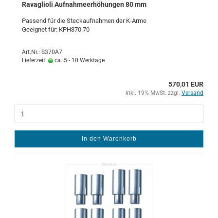
Ra­vaglio­li Auf­nah­me­er­hö­hun­gen 80 mm
Pas­send für die Steck­auf­nah­men der K-​Arme
Ge­eig­net für: KPH370.70
Art.Nr.: S370A7
Lieferzeit:
ca. 5 - 10 Werktage
570,01 EUR
inkl. 19% MwSt. zzgl.
Versand
In den Warenkorb