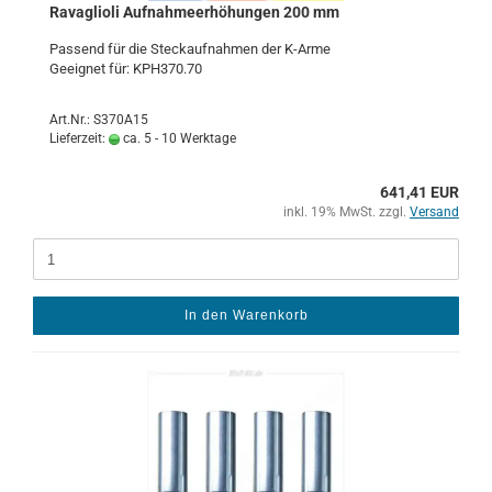
Ra­vaglio­li Auf­nah­me­er­hö­hun­gen 200 mm
Pas­send für die Steck­auf­nah­men der K-​Arme
Ge­eig­net für: KPH370.70
Art.Nr.: S370A15
Lieferzeit:
ca. 5 - 10 Werktage
641,41 EUR
inkl. 19% MwSt. zzgl.
Versand
In den Warenkorb