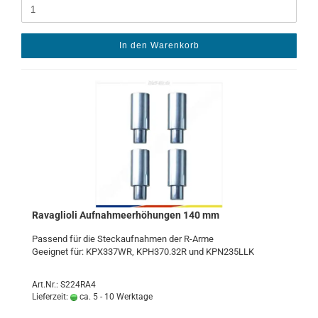
In den Warenkorb
Ra­vaglio­li Auf­nah­me­er­hö­hun­gen 140 mm
Pas­send für die Steck­auf­nah­men der R-​Arme
Ge­eig­net für: KPX337WR, KPH370.32R und KPN235LLK
Art.Nr.: S224RA4
Lieferzeit:
ca. 5 - 10 Werktage