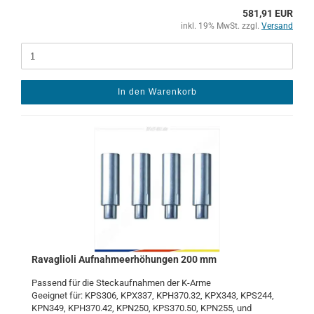
581,91 EUR
inkl. 19% MwSt. zzgl.
Versand
In den Warenkorb
Ra­vaglio­li Auf­nah­me­er­hö­hun­gen 200 mm
Pas­send für die Steck­auf­nah­men der K-​Arme
Ge­eig­net für: KPS306, KPX337, KPH370.32, KPX343, KPS244,
KPN349, KPH370.42, KPN250, KPS370.50, KPN255, und