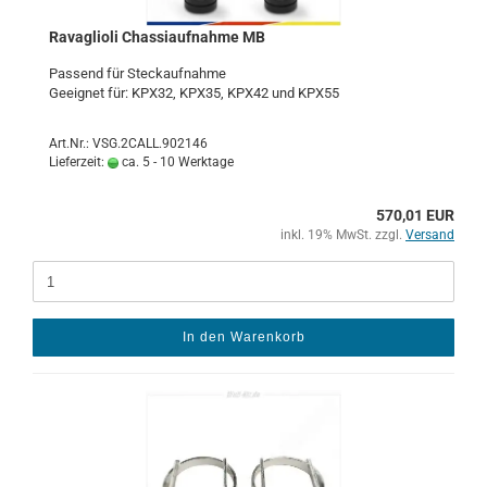
Ra­vaglio­li Chas­si­auf­nah­me MB
Pas­send für Steck­auf­nah­me
Ge­eig­net für: KPX32, KPX35, KPX42 und KPX55
Art.Nr.: VSG.2CALL.902146
Lieferzeit:
ca. 5 - 10 Werktage
570,01 EUR
inkl. 19% MwSt. zzgl.
Versand
In den Warenkorb