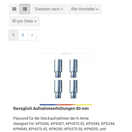
Sortieren nach
Alle Hersteller
60 pro Seite
1
2
»
Ra­vaglio­li Auf­nah­me­er­hö­hun­gen 80 mm
Pas­send für die Steck­auf­nah­men der K-​Arme
Ge­eig­net für: KPS306, KPX337, KPH370.32, KPX343, KPS244,
KPN349, KPH370.42, KPN250, KPS370.50, KPN255, und