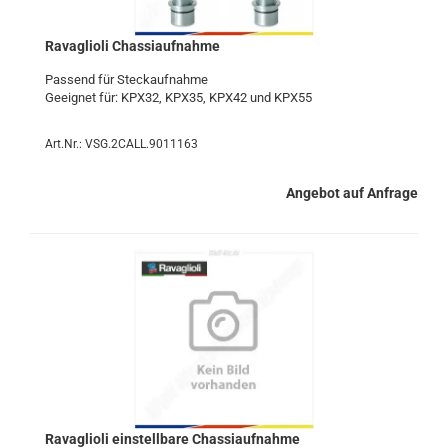
Ra­vaglio­li Chas­si­auf­nah­me
Pas­send für Steck­auf­nah­me
Ge­eig­net für: KPX32, KPX35, KPX42 und KPX55
Art.Nr.: VSG.2CALL.9011163
Angebot auf Anfrage
Ra­vaglio­li ein­stell­ba­re Chas­si­auf­nah­me