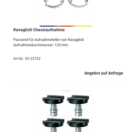
Ra­vaglio­li Chas­si­auf­nah­me
Pas­send für Auf­nah­me­tel­ler von Ra­vaglio­li
Auf­nah­me­durch­mes­ser: 125 mm
Art.Nr.: S5.337A2
Angebot auf Anfrage