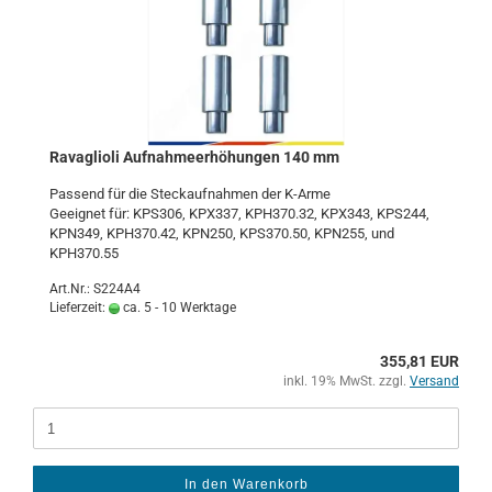
Ra­vaglio­li Auf­nah­me­er­hö­hun­gen 140 mm
Pas­send für die Steck­auf­nah­men der K-​Arme
Ge­eig­net für: KPS306, KPX337, KPH370.32, KPX343, KPS244,
KPN349, KPH370.42, KPN250, KPS370.50, KPN255, und
KPH370.55
Art.Nr.: S224A4
Lieferzeit:
ca. 5 - 10 Werktage
355,81 EUR
inkl. 19% MwSt. zzgl.
Versand
In den Warenkorb