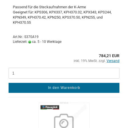
Pas­send für die Steck­auf­nah­men der K-​Arme
Ge­eig­net für: KPS306, KPX337, KPH370.32, KPX343, KPS244,
KPN349, KPH370.42, KPN250, KPS370.50, KPN255, und
KPH370.55
Art.Nr.: S370A19
Lieferzeit:
ca. 5 - 10 Werktage
784,21 EUR
inkl. 19% MwSt. zzgl.
Versand
In den Warenkorb