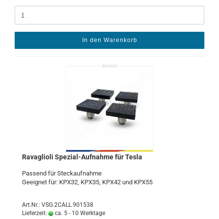
In den Warenkorb
Ra­vaglio­li Spezial-​​Auf­nah­me für Tesla
Pas­send für Steck­auf­nah­me
Ge­eig­net für: KPX32, KPX35, KPX42 und KPX55
Art.Nr.: VSG.2CALL.901538
Lieferzeit:
ca. 5 - 10 Werktage