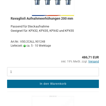
Ra­vaglio­li Auf­nah­me­er­hö­hun­gen 200 mm
Pas­send für Steck­auf­nah­me
Ge­eig­net für: KPX32, KPX35, KPX42 und KPX55
Art.Nr.: VSG.2CALL.901248
Lieferzeit:
ca. 5 - 10 Werktage
486,71 EUR
inkl. 19% MwSt. zzgl.
Versand
In den Warenkorb