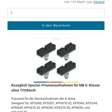
inkl. 19% MwSt. zzgl.
Versand
In den Warenkorb
Ra­vaglio­li Spezial-​​​​Pris­me­n­auf­nah­men für MB G-​Klas­se
ohne Tritt­blech
Pas­send für die Steck­auf­nah­men der K-​Arme
Ge­eig­net für: KPS306, KPX337, KPH370.32, KPX343, KPS244,
KPN349, KPH370.42, KPN250, KPS370.50, KPN255, und