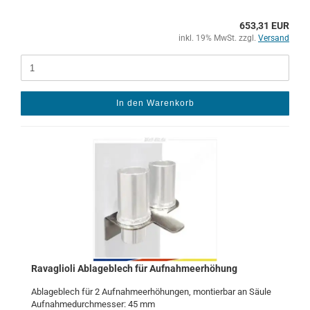
653,31 EUR
inkl. 19% MwSt. zzgl.
Versand
In den Warenkorb
Ra­vaglio­li Ab­la­ge­blech für Auf­nah­me­er­hö­hung
Ab­la­ge­blech für 2 Auf­nah­me­er­hö­hun­gen, mon­tier­bar an Säule
Auf­nah­me­durch­mes­ser: 45 mm