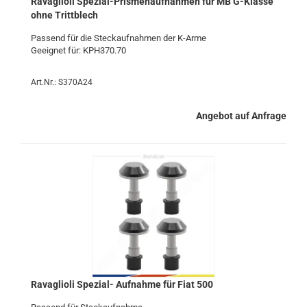
Ra­vaglio­li Spezial-​​Pris­me­n­auf­nah­men für MB G-​Klas­se
ohne Tritt­blech
Pas­send für die Steck­auf­nah­men der K-​Arme
Ge­eig­net für: KPH370.70
Art.Nr.: S370A24
Angebot auf Anfrage
Ra­vaglio­li Spezial-​​ Auf­nah­me für Fiat 500