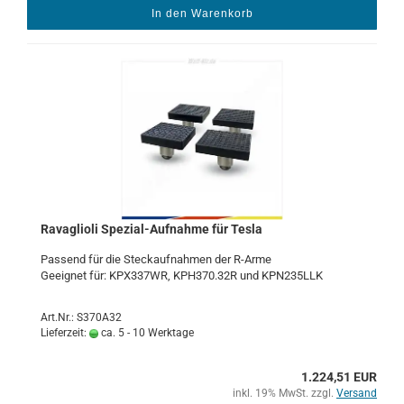
In den Warenkorb
Ra­vaglio­li Spezial-​​Auf­nah­me für Tesla
Pas­send für die Steck­auf­nah­men der R-​Arme
Ge­eig­net für: KPX337WR, KPH370.32R und KPN235LLK
Art.Nr.: S370A32
Lieferzeit:
ca. 5 - 10 Werktage
1.224,51 EUR
inkl. 19% MwSt. zzgl.
Versand