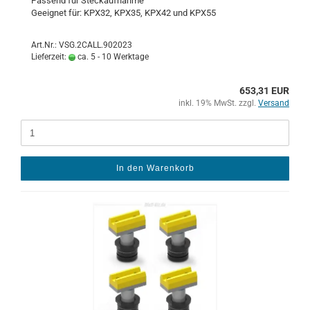
Pas­send für Steck­auf­nah­me
Ge­eig­net für: KPX32, KPX35, KPX42 und KPX55
Art.Nr.: VSG.2CALL.902023
Lieferzeit:
ca. 5 - 10 Werktage
653,31 EUR
inkl. 19% MwSt. zzgl.
Versand
In den Warenkorb