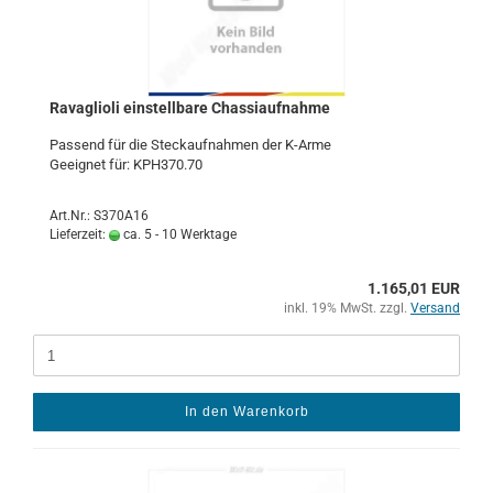
Ra­vaglio­li ein­stell­ba­re Chas­si­auf­nah­me
Pas­send für die Steck­auf­nah­men der K-​Arme
Ge­eig­net für: KPH370.70
Art.Nr.: S370A16
Lieferzeit:
ca. 5 - 10 Werktage
1.165,01 EUR
inkl. 19% MwSt. zzgl.
Versand
In den Warenkorb