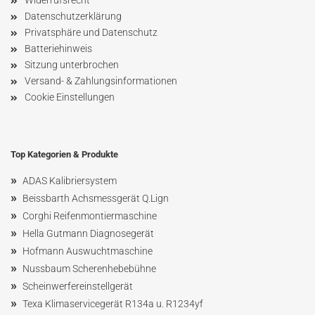
Widerrufsrecht
Datenschutzerklärung
Privatsphäre und Datenschutz
Batteriehinweis
Sitzung unterbrochen
Versand- & Zahlungsinformationen
Cookie Einstellungen
Top Kategorien & Produkte
»
ADAS Kalibriersystem
»
Beissbarth Achsmessgerät Q.Lign
»
Corghi Reifenmontiermaschine
»
Hella Gutmann Diagnosegerät
»
Hofmann Ausw
uchtmaschin
e
»
Nussbaum
Scherenhebebühne
»
Scheinwerfereinstellgerät
»
Texa Klimaservicegerät R134a u. R1234yf