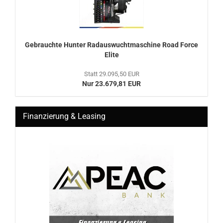
Ge­brauch­te Hun­ter Rad­aus­wucht­ma­schi­ne Road Force
Elite
Statt 29.095,50 EUR
Nur 23.679,81 EUR
Finanzierung & Leasing