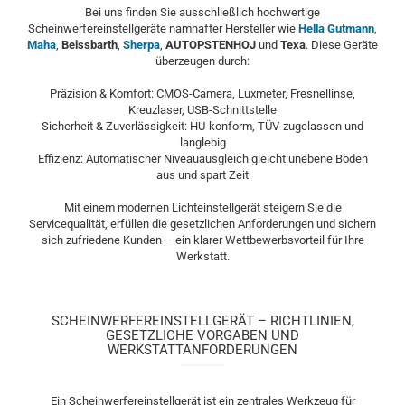
Bei uns finden Sie ausschließlich hochwertige
Scheinwerfereinstellgeräte namhafter Hersteller wie
Hella Gutmann
,
Maha
,
Beissbarth
,
Sherpa
,
AUTOPSTENHOJ
und
Texa
. Diese Geräte
überzeugen durch:
Präzision & Komfort: CMOS-Camera, Luxmeter, Fresnellinse,
Kreuzlaser, USB-Schnittstelle
Sicherheit & Zuverlässigkeit: HU-konform, TÜV-zugelassen und
langlebig
Effizienz: Automatischer Niveauausgleich gleicht unebene Böden
aus und spart Zeit
Mit einem modernen Lichteinstellgerät steigern Sie die
Servicequalität, erfüllen die gesetzlichen Anforderungen und sichern
sich zufriedene Kunden – ein klarer Wettbewerbsvorteil für Ihre
Werkstatt.
SCHEINWERFEREINSTELLGERÄT – RICHTLINIEN,
GESETZLICHE VORGABEN UND
WERKSTATTANFORDERUNGEN
Ein Scheinwerfereinstellgerät ist ein zentrales Werkzeug für