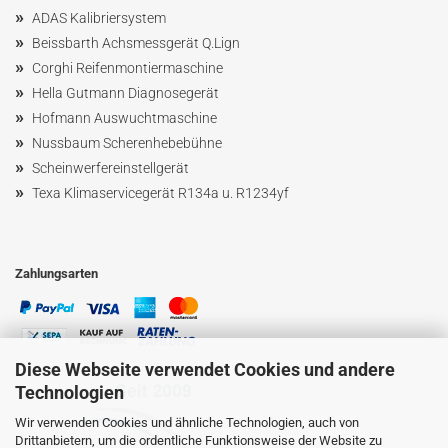
»
ADAS Kalibriersystem
»
Beissbarth Achsmessgerät Q.Lign
»
Corghi Reifenmontiermaschine
»
Hella Gutmann Diagnosegerät
»
Hofmann Ausw
uchtmaschin
e
»
Nussbaum
Scherenhebebühne
»
Scheinwerfereinstellgerät
»
Texa Klimaservicegerät R134a u. R1234yf
Zahlungsarten
Diese Webseite verwendet Cookies und andere
Technologien
Wir verwenden Cookies und ähnliche Technologien, auch von
Drittanbietern, um die ordentliche Funktionsweise der Website zu