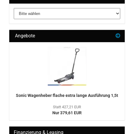
Angebote
Sonic Wa­gen­he­ber fla­che extra lange Aus­füh­rung 1,5t
Statt 427,21 EUR
Nur 379,61 EUR
Finanzierung & Leasing