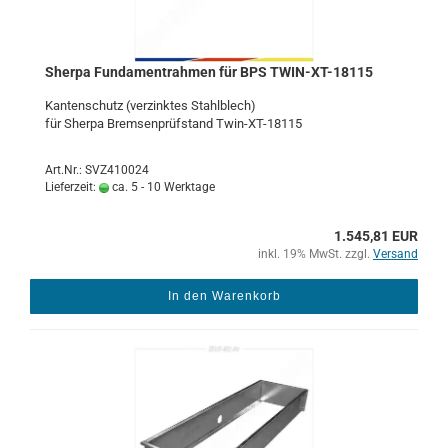
Sher­pa Fun­da­m­ent­rah­men für BPS TWIN-​XT-​18115
Kan­ten­schutz (ver­zink­tes Stahl­blech)
für Sher­pa Brem­sen­prüf­stand Twin-​XT-18115
Art.Nr.: SVZ410024
Lieferzeit:
ca. 5 - 10 Werktage
1.545,81 EUR
inkl. 19% MwSt. zzgl.
Versand
In den Warenkorb