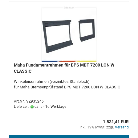
Maha Fun­da­m­ent­rah­men für BPS MBT 7200 LON W
CLAS­SIC
Win­kel­ei­sen­rah­men (ver­zink­tes Stahl­blech)
für Maha Brem­sen­prüf­stand BPS MBT 7200 LON W CLAS­SIC
Art.Nr.: VZ935246
Lieferzeit:
ca. 5 - 10 Werktage
1.831,41 EUR
inkl. 19% MwSt. zzgl.
Versand