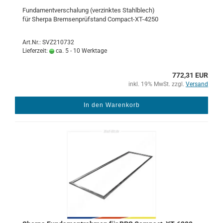
Fun­da­ment­ver­scha­lung (ver­zink­tes Stahl­blech)
für Sher­pa Brem­sen­prüf­stand Compact-​XT-4250
Art.Nr.: SVZ210732
Lieferzeit:
ca. 5 - 10 Werktage
772,31 EUR
inkl. 19% MwSt. zzgl.
Versand
In den Warenkorb