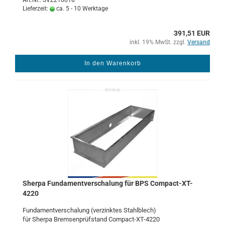
Art.Nr.: SVZ210018
Lieferzeit:
ca. 5 - 10 Werktage
391,51 EUR
inkl. 19% MwSt. zzgl.
Versand
In den Warenkorb
Sher­pa Fun­da­ment­ver­scha­lung für BPS Compact-​​XT-​
4220
Fun­da­ment­ver­scha­lung (ver­zink­tes Stahl­blech)
für Sher­pa Brem­sen­prüf­stand Compact-​XT-4220