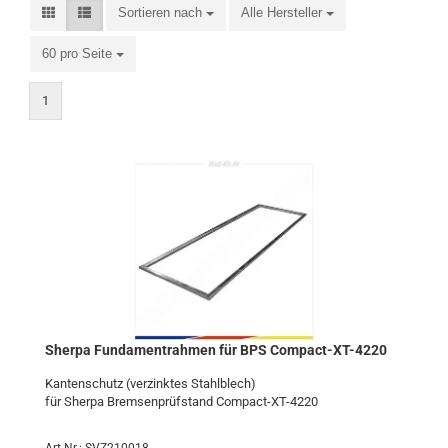
Sortieren nach
Alle Hersteller
60 pro Seite
1
Sher­pa Fun­da­m­ent­rah­men für BPS Compact-​​XT-​4220
Kan­ten­schutz (ver­zink­tes Stahl­blech)
für Sher­pa Brem­sen­prüf­stand Compact-​XT-4220