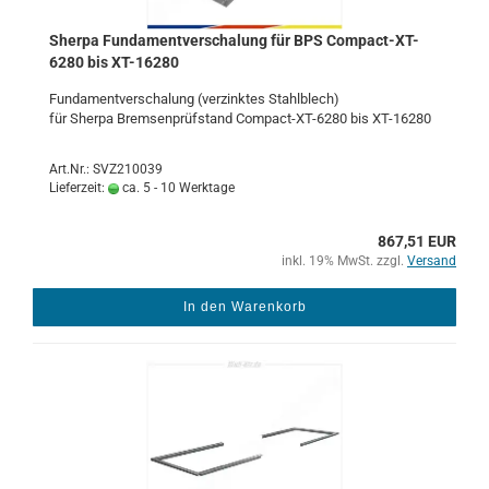
Sher­pa Fun­da­ment­ver­scha­lung für BPS Compact-​​XT-​
6280 bis XT-​16280
Fun­da­ment­ver­scha­lung (ver­zink­tes Stahl­blech)
für Sher­pa Brem­sen­prüf­stand Compact-​​XT-​6280 bis XT-​16280
Art.Nr.: SVZ210039
Lieferzeit:
ca. 5 - 10 Werktage
867,51 EUR
inkl. 19% MwSt. zzgl.
Versand
In den Warenkorb