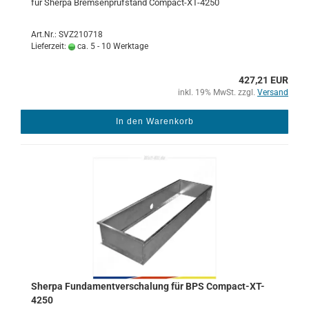
für Sher­pa Brem­sen­prüf­stand Compact-​XT-4250
Art.Nr.: SVZ210718
Lieferzeit:
ca. 5 - 10 Werktage
427,21 EUR
inkl. 19% MwSt. zzgl.
Versand
In den Warenkorb
Sher­pa Fun­da­ment­ver­scha­lung für BPS Compact-​​XT-​
4250