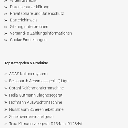
Widerrufsrecht
Datenschutzerklärung
Privatsphäre und Datenschutz
Batteriehinweis
Sitzung unterbrochen
Versand- & Zahlungsinformationen
Cookie Einstellungen
Top Kategorien & Produkte
»
ADAS Kalibriersystem
»
Beissbarth Achsmessgerät Q.Lign
»
Corghi Reifenmontiermaschine
»
Hella Gutmann Diagnosegerät
»
Hofmann Ausw
uchtmaschin
e
»
Nussbaum
Scherenhebebühne
»
Scheinwerfereinstellgerät
»
Texa Klimaservicegerät R134a u. R1234yf