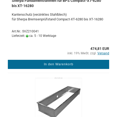
Sher­pa Fun­da­m­ent­rah­men für BPS Compact-​​​​XT-​6280
bis XT-​16280
Kan­ten­schutz (ver­zink­tes Stahl­blech)
für Sher­pa Brem­sen­prüf­stand Compact-​​​XT-​6280 bis XT-​16280
Art.Nr.: SVZ210041
Lieferzeit:
ca. 5 - 10 Werktage
474,81 EUR
inkl. 19% MwSt. zzgl.
Versand
In den Warenkorb