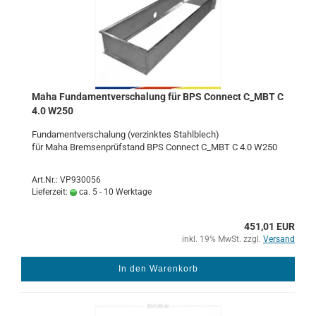
Maha Fun­da­ment­ver­scha­lung für BPS Con­nect C_MBT C
4.0 W250
Fun­da­ment­ver­scha­lung (ver­zink­tes Stahl­blech)
für Maha Brem­sen­prüf­stand BPS Con­nect C_MBT C 4.0 W250
Art.Nr.: VP930056
Lieferzeit:
ca. 5 - 10 Werktage
451,01 EUR
inkl. 19% MwSt. zzgl.
Versand
In den Warenkorb