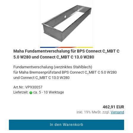
Maha Fun­da­ment­ver­scha­lung für BPS Con­nect C_MBT C
5.0 W280 und Con­nect C_MBT C 13.0 W280
Fun­da­ment­ver­scha­lung (ver­zink­tes Stahl­blech)
für Maha Brem­sen­prüf­stand BPS Con­nect C_MBT C 5.0 W280
und Con­nect C_MBT C 13.0 W280
Art.Nr.: VP930057
Lieferzeit:
ca. 5 - 10 Werktage
462,91 EUR
inkl. 19% MwSt. zzgl.
Versand
In den Warenkorb