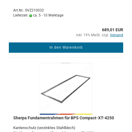
Art.Nr.: SVZ210032
Lieferzeit:
ca. 5 - 10 Werktage
689,01 EUR
inkl. 19% MwSt. zzgl.
Versand
In den Warenkorb
Sher­pa Fun­da­m­ent­rah­men für BPS Compact-​​​​XT-​4250
Kan­ten­schutz (ver­zink­tes Stahl­blech)