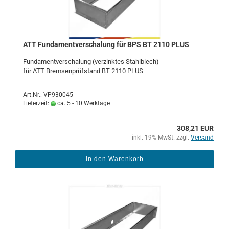
ATT Fun­da­ment­ver­scha­lung für BPS BT 2110 PLUS
Fun­da­ment­ver­scha­lung (ver­zink­tes Stahl­blech)
für ATT Brem­sen­prüf­stand BT 2110 PLUS
Art.Nr.: VP930045
Lieferzeit:
ca. 5 - 10 Werktage
308,21 EUR
inkl. 19% MwSt. zzgl.
Versand
In den Warenkorb