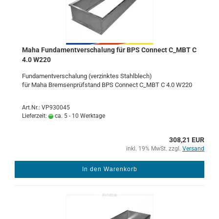
Maha Fun­da­ment­ver­scha­lung für BPS Con­nect C_MBT C
4.0 W220
Fun­da­ment­ver­scha­lung (ver­zink­tes Stahl­blech)
für Maha Brem­sen­prüf­stand BPS Con­nect C_MBT C 4.0 W220
Art.Nr.: VP930045
Lieferzeit:
ca. 5 - 10 Werktage
308,21 EUR
inkl. 19% MwSt. zzgl.
Versand
In den Warenkorb