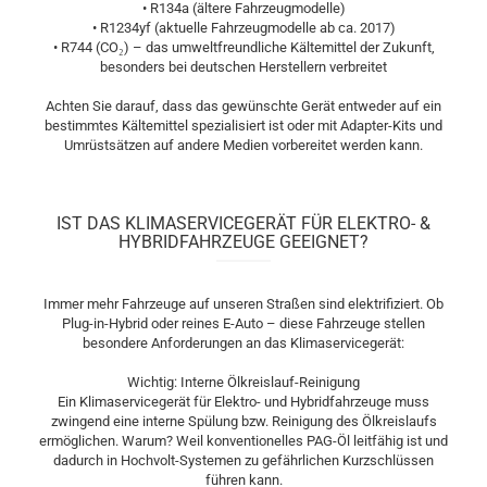
• R134a (ältere Fahrzeugmodelle)
• R1234yf (aktuelle Fahrzeugmodelle ab ca. 2017)
• R744 (CO₂) – das umweltfreundliche Kältemittel der Zukunft,
besonders bei deutschen Herstellern verbreitet
Achten Sie darauf, dass das gewünschte Gerät entweder auf ein
bestimmtes Kältemittel spezialisiert ist oder mit Adapter-Kits und
Umrüstsätzen auf andere Medien vorbereitet werden kann.
IST DAS KLIMASERVICEGERÄT FÜR ELEKTRO- &
HYBRIDFAHRZEUGE GEEIGNET?
Immer mehr Fahrzeuge auf unseren Straßen sind elektrifiziert. Ob
Plug-in-Hybrid oder reines E-Auto – diese Fahrzeuge stellen
besondere Anforderungen an das Klimaservicegerät:
Wichtig: Interne Ölkreislauf-Reinigung
Ein Klimaservicegerät für Elektro- und Hybridfahrzeuge muss
zwingend eine interne Spülung bzw. Reinigung des Ölkreislaufs
ermöglichen. Warum? Weil konventionelles PAG-Öl leitfähig ist und
dadurch in Hochvolt-Systemen zu gefährlichen Kurzschlüssen
führen kann.