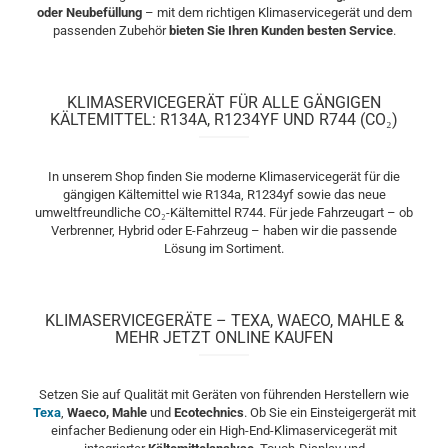
oder Neubefüllung
– mit dem richtigen Klimaservicegerät und dem
passenden Zubehör
bieten Sie Ihren Kunden besten Service
.
KLIMASERVICEGERÄT FÜR ALLE GÄNGIGEN
KÄLTEMITTEL: R134A, R1234YF UND R744 (CO₂)
In unserem Shop finden Sie moderne Klimaservicegerät für die
gängigen Kältemittel wie R134a, R1234yf sowie das neue
umweltfreundliche CO₂-Kältemittel R744. Für jede Fahrzeugart – ob
Verbrenner, Hybrid oder E-Fahrzeug – haben wir die passende
Lösung im Sortiment.
KLIMASERVICEGERÄTE – TEXA, WAECO, MAHLE &
MEHR JETZT ONLINE KAUFEN
Setzen Sie auf Qualität mit Geräten von führenden Herstellern wie
Texa
,
Waeco, Mahle
und
Ecotechnics
. Ob Sie ein Einsteigergerät mit
einfacher Bedienung oder ein High-End-Klimaservicegerät mit