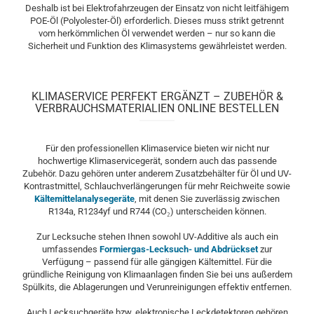
Deshalb ist bei Elektrofahrzeugen der Einsatz von nicht leitfähigem
POE-Öl (Polyolester-Öl) erforderlich. Dieses muss strikt getrennt
vom herkömmlichen Öl verwendet werden – nur so kann die
Sicherheit und Funktion des Klimasystems gewährleistet werden.
KLIMASERVICE PERFEKT ERGÄNZT – ZUBEHÖR &
VERBRAUCHSMATERIALIEN ONLINE BESTELLEN
Für den professionellen Klimaservice bieten wir nicht nur
hochwertige Klimaservicegerät, sondern auch das passende
Zubehör. Dazu gehören unter anderem Zusatzbehälter für Öl und UV-
Kontrastmittel, Schlauchverlängerungen für mehr Reichweite sowie
Kältemittelanalysegeräte
, mit denen Sie zuverlässig zwischen
R134a, R1234yf und R744 (CO₂) unterscheiden können.
Zur Lecksuche stehen Ihnen sowohl UV-Additive als auch ein
umfassendes
Formiergas-Lecksuch- und Abdrückset
zur
Verfügung – passend für alle gängigen Kältemittel. Für die
gründliche Reinigung von Klimaanlagen finden Sie bei uns außerdem
Spülkits, die Ablagerungen und Verunreinigungen effektiv entfernen.
Auch Lecksuchgeräte bzw. elektronische Leckdetektoren gehören