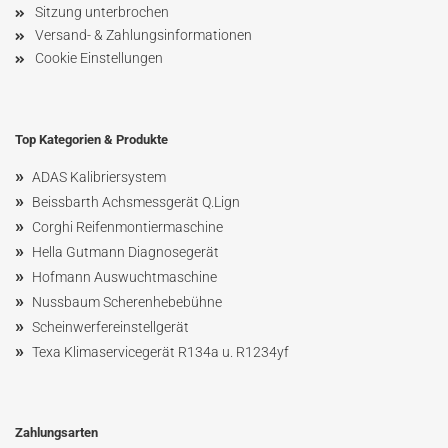
Sitzung unterbrochen
Versand- & Zahlungsinformationen
Cookie Einstellungen
Top Kategorien & Produkte
»
ADAS Kalibriersystem
»
Beissbarth Achsmessgerät Q.Lign
»
Corghi Reifenmontiermaschine
»
Hella Gutmann Diagnosegerät
»
Hofmann Ausw
uchtmaschin
e
»
Nussbaum
Scherenhebebühne
»
Scheinwerfereinstellgerät
»
Texa Klimaservicegerät R134a u. R1234yf
Zahlungsarten