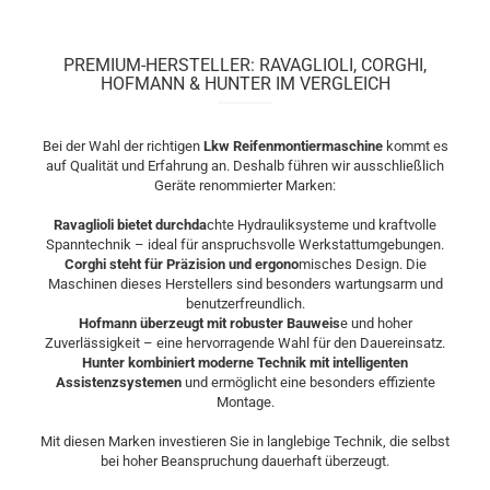
PREMIUM-HERSTELLER: RAVAGLIOLI, CORGHI,
HOFMANN & HUNTER IM VERGLEICH
Bei der Wahl der richtigen
Lkw Reifenmontiermaschine
kommt es
auf Qualität und Erfahrung an. Deshalb führen wir ausschließlich
Geräte renommierter Marken:
Ravaglioli bietet durchda
chte Hydrauliksysteme und kraftvolle
Spanntechnik – ideal für anspruchsvolle Werkstattumgebungen.
Corghi steht für Präzision und ergono
misches Design. Die
Maschinen dieses Herstellers sind besonders wartungsarm und
benutzerfreundlich.
Hofmann überzeugt mit robuster Bauweis
e und hoher
Zuverlässigkeit – eine hervorragende Wahl für den Dauereinsatz.
Hunter kombiniert moderne Technik mit intelligenten
Assistenzsystemen
und ermöglicht eine besonders effiziente
Montage.
Mit diesen Marken investieren Sie in langlebige Technik, die selbst
bei hoher Beanspruchung dauerhaft überzeugt.