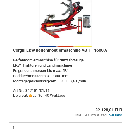
Cor­ghi LKW Rei­fen­mon­tier­ma­schi­ne AG TT 1600 A
Rei­fen­mon­tier­ma­schi­ne für Nutz­fahr­zeu­ge,
LKW, Trak­to­ren und Land­ma­schi­nen
Fel­gen­durch­mes­ser bis max.: 58“
Rad­durch­mes­ser max.: 2.500 mm
Mon­ta­ge­ge­schwin­dig­keit: 1, 3,5 u. 7,8 U/min
Art.Nr.: 0-12101701/16
Lieferzeit:
ca. 30 - 40 Werktage
32.128,81 EUR
inkl. 19% MwSt. zzgl.
Versand