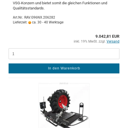
VSG-​Konzern und bie­tet somit die glei­chen Funk­tio­nen und
Qua­li­täts­stan­dards.
Art.Nr.: RAV.G96NX.206282
Lieferzeit:
ca. 30 - 40 Werktage
9.042,81 EUR
inkl. 19% MwSt. zzgl.
Versand
In den Warenkorb