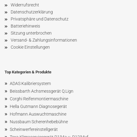
Widerrufsrecht
Datenschutzerklärung
Privatsphäre und Datenschutz
Batteriehinweis
Sitzung unterbrochen
Versand- & Zahlungsinformationen
Cookie Einstellungen
Top Kategorien & Produkte
»
ADAS Kalibriersystem
»
Beissbarth Achsmessgerät Q.Lign
»
Corghi Reifenmontiermaschine
»
Hella Gutmann Diagnosegerät
»
Hofmann Ausw
uchtmaschin
e
»
Nussbaum
Scherenhebebühne
»
Scheinwerfereinstellgerät
»