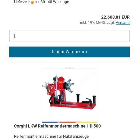
Lieferzeit:
ca. 30 - 40 Werktage
22.608,81 EUR
inkl. 19% MwSt. zzgl.
Versand
In den Warenkorb
Cor­ghi LKW Rei­fen­mon­tier­ma­schi­ne HD 500
Rei­fen­mon­tier­ma­schi­ne für Nutz­fahr­zeu­ge,