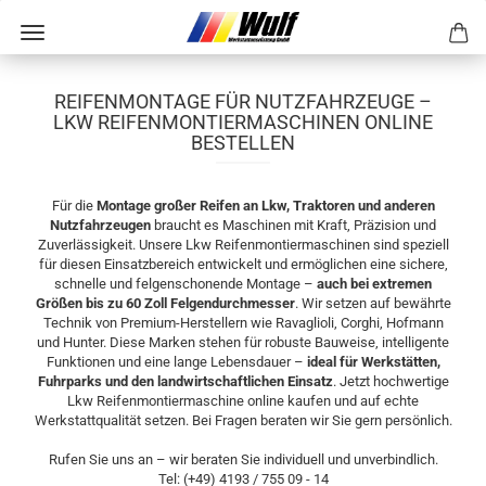
REIFENMONTAGE FÜR NUTZFAHRZEUGE –
LKW REIFENMONTIERMASCHINEN ONLINE
BESTELLEN
Für die
Montage großer Reifen an Lkw, Traktoren und anderen
Nutzfahrzeugen
braucht es Maschinen mit Kraft, Präzision und
Zuverlässigkeit. Unsere Lkw Reifenmontiermaschinen sind speziell
für diesen Einsatzbereich entwickelt und ermöglichen eine sichere,
schnelle und felgenschonende Montage –
auch bei extremen
Größen bis zu 60 Zoll Felgendurchmesser
. Wir setzen auf bewährte
Technik von Premium-Herstellern wie Ravaglioli, Corghi, Hofmann
und Hunter. Diese Marken stehen für robuste Bauweise, intelligente
Funktionen und eine lange Lebensdauer –
ideal für Werkstätten,
Fuhrparks und den landwirtschaftlichen Einsatz
. Jetzt hochwertige
Lkw Reifenmontiermaschine online kaufen und auf echte
Werkstattqualität setzen. Bei Fragen beraten wir Sie gern persönlich.
Rufen Sie uns an – wir beraten Sie individuell und unverbindlich.
Tel: (+49) 4193 / 755 09 - 14