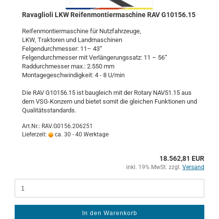
Ra­vaglio­li LKW Rei­fen­mon­tier­ma­schi­ne RAV G10156.15
Rei­fen­mon­tier­ma­schi­ne für Nutz­fahr­zeu­ge,
LKW, Trak­to­ren und Land­ma­schi­nen
Fel­gen­durch­mes­ser: 11– 43“
Fel­gen­durch­mes­ser mit Ver­län­ge­rungs­satz: 11 – 56“
Rad­durch­mes­ser max.: 2.550 mm
Mon­ta­ge­ge­schwin­dig­keit: 4 - 8 U/min
Die RAV G10156.15 ist bau­gleich mit der Ro­ta­ry NAV51.15 aus
dem VSG-​Konzern und bie­tet somit die glei­chen Funk­tio­nen und
Qua­li­täts­stan­dards.
Art.Nr.: RAV.G0156.206251
Lieferzeit:
ca. 30 - 40 Werktage
18.562,81 EUR
inkl. 19% MwSt. zzgl.
Versand
In den Warenkorb