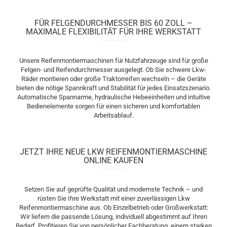
FÜR FELGENDURCHMESSER BIS 60 ZOLL –
MAXIMALE FLEXIBILITÄT FÜR IHRE WERKSTATT
Unsere Reifenmontiermaschinen für Nutzfahrzeuge sind für große
Felgen- und Reifendurchmesser ausgelegt. Ob Sie schwere Lkw-
Räder montieren oder große Traktorreifen wechseln – die Geräte
bieten die nötige Spannkraft und Stabilität für jedes Einsatzszenario.
Automatische Spannarme, hydraulische Hebeeinheiten und intuitive
Bedienelemente sorgen für einen sicheren und komfortablen
Arbeitsablauf.
JETZT IHRE NEUE LKW REIFENMONTIERMASCHINE
ONLINE KAUFEN
Setzen Sie auf geprüfte Qualität und modernste Technik – und
rüsten Sie Ihre Werkstatt mit einer zuverlässigen Lkw
Reifenmontiermaschine aus. Ob Einzelbetrieb oder Großwerkstatt:
Wir liefern die passende Lösung, individuell abgestimmt auf Ihren
Bedarf. Profitieren Sie von persönlicher Fachberatung, einem starken