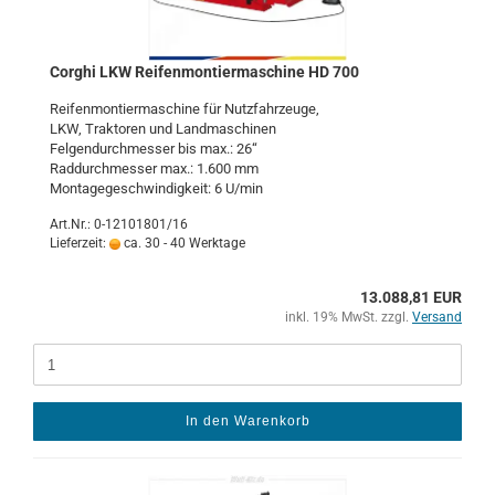
Cor­ghi LKW Rei­fen­mon­tier­ma­schi­ne HD 700
Rei­fen­mon­tier­ma­schi­ne für Nutz­fahr­zeu­ge,
LKW, Trak­to­ren und Land­ma­schi­nen
Fel­gen­durch­mes­ser bis max.: 26“
Rad­durch­mes­ser max.: 1.600 mm
Mon­ta­ge­ge­schwin­dig­keit: 6 U/min
Art.Nr.: 0-12101801/16
Lieferzeit:
ca. 30 - 40 Werktage
13.088,81 EUR
inkl. 19% MwSt. zzgl.
Versand
In den Warenkorb