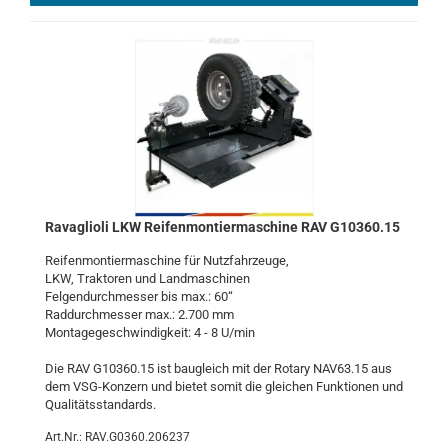
Ra­vaglio­li LKW Rei­fen­mon­tier­ma­schi­ne RAV G10360.15
Rei­fen­mon­tier­ma­schi­ne für Nutz­fahr­zeu­ge,
LKW, Trak­to­ren und Land­ma­schi­nen
Fel­gen­durch­mes­ser bis max.: 60“
Rad­durch­mes­ser max.: 2.700 mm
Mon­ta­ge­ge­schwin­dig­keit: 4 - 8 U/min
Die RAV G10360.15 ist bau­gleich mit der Ro­ta­ry NAV63.15 aus
dem VSG-​Konzern und bie­tet somit die glei­chen Funk­tio­nen und
Qua­li­täts­stan­dards.
Art.Nr.: RAV.G0360.206237