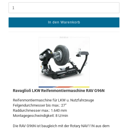
In den Warenkorb
Ra­vaglio­li LKW Rei­fen­mon­tier­ma­schi­ne RAV G96N
Rei­fen­mon­tier­ma­schi­ne für LKW u. Nutz­fahr­zeu­ge
Fel­gen­durch­mes­ser bis max.: 27“
Rad­durch­mes­ser max.: 1.640 mm
Mon­ta­ge­ge­schwin­dig­keit: 8 U/min
Die RAV G96N ist bau­gleich mit der Ro­ta­ry NAV11N aus dem