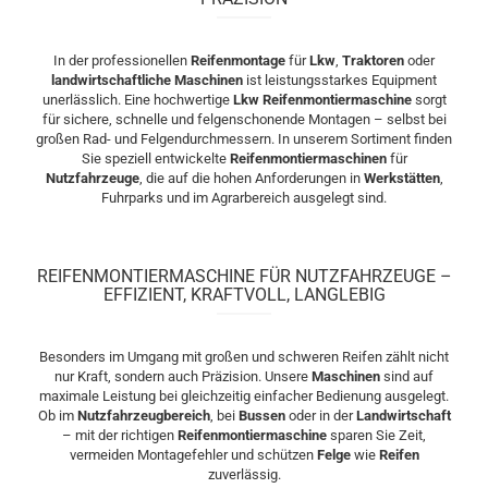
In der professionellen
Reifenmontage
für
Lkw
,
Traktoren
oder
landwirtschaftliche Maschinen
ist leistungsstarkes Equipment
unerlässlich. Eine hochwertige
Lkw Reifenmontiermaschine
sorgt
für sichere, schnelle und felgenschonende Montagen – selbst bei
großen Rad- und Felgendurchmessern. In unserem Sortiment finden
Sie speziell entwickelte
Reifenmontiermaschinen
für
Nutzfahrzeuge
, die auf die hohen Anforderungen in
Werkstätten
,
Fuhrparks und im Agrarbereich ausgelegt sind.
REIFENMONTIERMASCHINE FÜR NUTZFAHRZEUGE –
EFFIZIENT, KRAFTVOLL, LANGLEBIG
Besonders im Umgang mit großen und schweren Reifen zählt nicht
nur Kraft, sondern auch Präzision. Unsere
Maschinen
sind auf
maximale Leistung bei gleichzeitig einfacher Bedienung ausgelegt.
Ob im
Nutzfahrzeugbereich
, bei
Bussen
oder in der
Landwirtschaft
– mit der richtigen
Reifenmontiermaschine
sparen Sie Zeit,
vermeiden Montagefehler und schützen
Felge
wie
Reifen
zuverlässig.