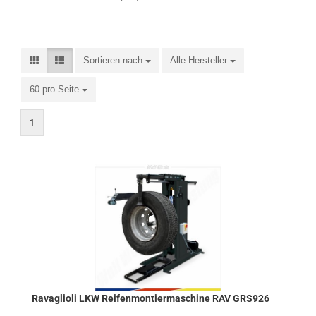
Sortieren nach
Alle Hersteller
60 pro Seite
1
Ra­vaglio­li LKW Rei­fen­mon­tier­ma­schi­ne RAV GRS926