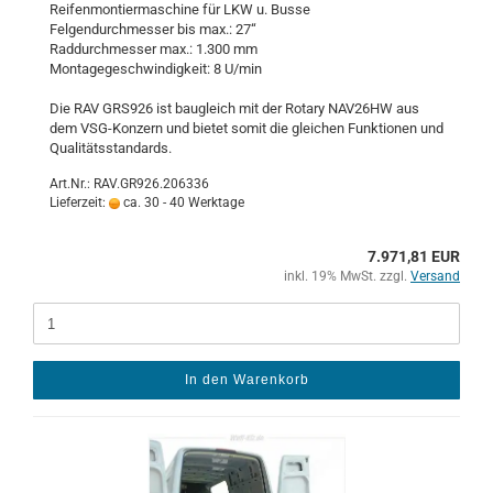
Rei­fen­mon­tier­ma­schi­ne für LKW u. Busse
Fel­gen­durch­mes­ser bis max.: 27“
Rad­durch­mes­ser max.: 1.300 mm
Mon­ta­ge­ge­schwin­dig­keit: 8 U/min
Die RAV GRS926 ist bau­gleich mit der Ro­ta­ry NAV26HW aus
dem VSG-​Konzern und bie­tet somit die glei­chen Funk­tio­nen und
Qua­li­täts­stan­dards.
Art.Nr.: RAV.GR926.206336
Lieferzeit:
ca. 30 - 40 Werktage
7.971,81 EUR
inkl. 19% MwSt. zzgl.
Versand
In den Warenkorb