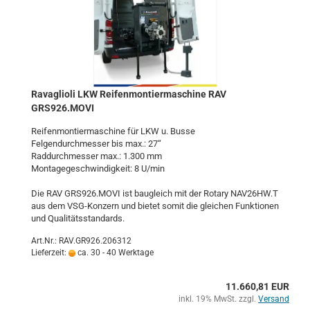
Ra­vaglio­li LKW Rei­fen­mon­tier­ma­schi­ne RAV
GRS926.MOVI
Rei­fen­mon­tier­ma­schi­ne für LKW u. Busse
Fel­gen­durch­mes­ser bis max.: 27“
Rad­durch­mes­ser max.: 1.300 mm
Mon­ta­ge­ge­schwin­dig­keit: 8 U/min
Die RAV GRS926.MOVI ist bau­gleich mit der Ro­ta­ry NAV26HW.T
aus dem VSG-​Konzern und bie­tet somit die glei­chen Funk­tio­nen
und Qua­li­täts­stan­dards.
Art.Nr.: RAV.GR926.206312
Lieferzeit:
ca. 30 - 40 Werktage
11.660,81 EUR
inkl. 19% MwSt. zzgl.
Versand