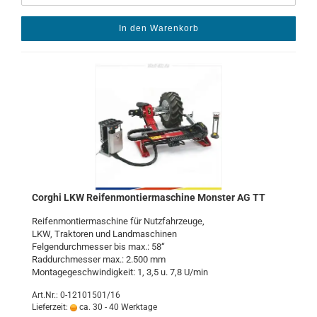
In den Warenkorb
Cor­ghi LKW Rei­fen­mon­tier­ma­schi­ne Mons­ter AG TT
Rei­fen­mon­tier­ma­schi­ne für Nutz­fahr­zeu­ge,
LKW, Trak­to­ren und Land­ma­schi­nen
Fel­gen­durch­mes­ser bis max.: 58“
Rad­durch­mes­ser max.: 2.500 mm
Mon­ta­ge­ge­schwin­dig­keit: 1, 3,5 u. 7,8 U/min
Art.Nr.: 0-12101501/16
Lieferzeit:
ca. 30 - 40 Werktage