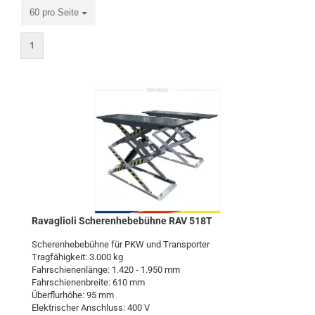
60 pro Seite
1
Ra­vaglio­li Sche­ren­he­be­büh­ne RAV 518T
Sche­ren­he­be­büh­ne für PKW und Trans­por­ter
Trag­fä­hig­keit: 3.000 kg
Fahr­schie­nen­län­ge: 1.420 - 1.950 mm
Fahr­schie­nen­brei­te: 610 mm
Über­flur­hö­he: 95 mm
Elek­tri­scher An­schluss: 400 V