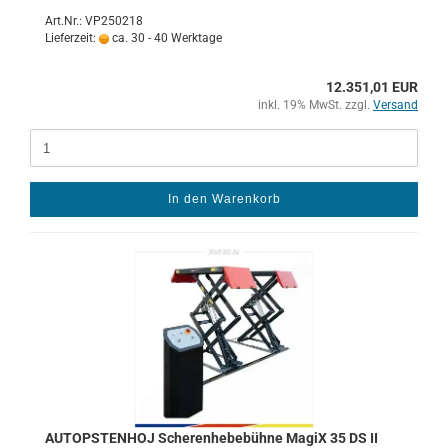
Art.Nr.: VP250218
Lieferzeit:
ca. 30 - 40 Werktage
12.351,01 EUR
inkl. 19% MwSt. zzgl.
Versand
In den Warenkorb
AUTOPS­TEN­HOJ Sche­ren­he­be­büh­ne MagiX 35 DS II