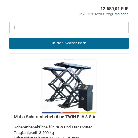
12.589,01 EUR
inkl. 19% MwSt. zzgl.
Versand
In den Warenkorb
Maha Sche­ren­he­be­büh­ne TWIN F IV 3.5 A
Sche­ren­he­be­büh­ne für PKW und Trans­por­ter
Trag­fä­hig­keit: 3.500 kg