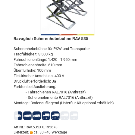
Ra­vaglio­li Sche­ren­he­be­büh­ne RAV 535
Sche­ren­he­be­büh­ne für PKW und Trans­por­ter
Trag­fä­hig­keit: 3.500 kg
Fahr­schie­nen­län­ge: 1.420 - 1.950 mm
Fahr­schie­nen­brei­te: 610 mm
Über­flur­hö­he: 100 mm
Elek­tri­scher An­schluss: 400 V
Druck­luft er­for­der­lich: Ja
Farb­ton bei Aus­lie­fe­rung:
- Fahr­schie­nen RAL7016 (An­thra­zit)
- Sche­ren­ele­men­te RAL7016 (An­thra­zit)
Mon­ta­ge: Bo­den­auf­lie­gend (Unterflur-​Kit op­tio­nal er­hält­lich)
Art.Nr.: RAV.535XX.195678
Lieferzeit:
ca. 30 - 40 Werktage