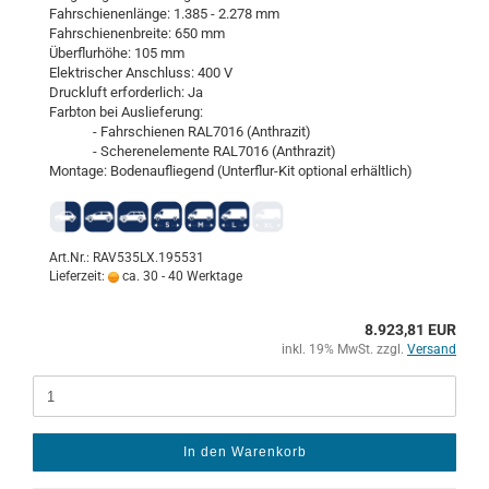
Fahr­schie­nen­län­ge: 1.385 - 2.278 mm
Fahr­schie­nen­brei­te: 650 mm
Über­flur­hö­he: 105 mm
Elek­tri­scher An­schluss: 400 V
Druck­luft er­for­der­lich: Ja
Farb­ton bei Aus­lie­fe­rung:
- Fahr­schie­nen RAL7016 (An­thra­zit)
- Sche­ren­ele­men­te RAL7016 (An­thra­zit)
Mon­ta­ge: Bo­den­auf­lie­gend (Unterflur-​Kit op­tio­nal er­hält­lich)
Art.Nr.: RAV535LX.195531
Lieferzeit:
ca. 30 - 40 Werktage
8.923,81 EUR
inkl. 19% MwSt. zzgl.
Versand
In den Warenkorb