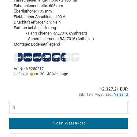
Fahr­schie­nen­län­ge: 1.550 - 2.100 mm
Fahr­schie­nen­brei­te: 605 mm
Über­flur­hö­he: 105 mm
Elek­tri­scher An­schluss: 400 V
Druck­luft er­for­der­lich: Nein
Farb­ton bei Aus­lie­fe­rung:
- Fahr­schie­nen RAL7016 (An­thra­zit)
- Sche­ren­ele­men­te RAL7016 (An­thra­zit)
Mon­ta­ge: Bo­den­auf­lie­gend
Art.Nr.: VP250217
Lieferzeit:
ca. 30 - 40 Werktage
12.327,21 EUR
inkl. 19% MwSt. zzgl.
Versand
In den Warenkorb