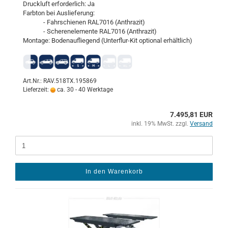
Druck­luft er­for­der­lich: Ja
Farb­ton bei Aus­lie­fe­rung:
- Fahr­schie­nen RAL7016 (An­thra­zit)
- Sche­ren­ele­men­te RAL7016 (An­thra­zit)
Mon­ta­ge: Bo­den­auf­lie­gend (Unterflur-​Kit op­tio­nal er­hält­lich)
Art.Nr.: RAV.518TX.195869
Lieferzeit:
ca. 30 - 40 Werktage
7.495,81 EUR
inkl. 19% MwSt. zzgl.
Versand
In den Warenkorb