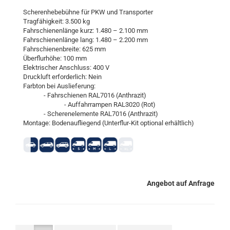
Sche­ren­he­be­büh­ne für PKW und Trans­por­ter
Trag­fä­hig­keit: 3.500 kg
Fahr­schie­nen­län­ge kurz: 1.480 – 2.100 mm
Fahr­schie­nen­län­ge lang: 1.480 – 2.200 mm
Fahr­schie­nen­brei­te: 625 mm
Über­flur­hö­he: 100 mm
Elek­tri­scher An­schluss: 400 V
Druck­luft er­for­der­lich: Nein
Farb­ton bei Aus­lie­fe­rung:
- Fahr­schie­nen RAL7016 (An­thra­zit)
- Auf­fahr­ram­pen RAL3020 (Rot)
- Sche­ren­ele­men­te RAL7016 (An­thra­zit)
Mon­ta­ge: Bo­den­auf­lie­gend (Unterflur-​​Kit op­tio­nal er­hält­lich)
Angebot auf Anfrage