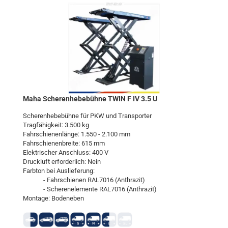
Maha Sche­ren­he­be­büh­ne TWIN F IV 3.5 U
Sche­ren­he­be­büh­ne für PKW und Trans­por­ter
Trag­fä­hig­keit: 3.500 kg
Fahr­schie­nen­län­ge: 1.550 - 2.100 mm
Fahr­schie­nen­brei­te: 615 mm
Elek­tri­scher An­schluss: 400 V
Druck­luft er­for­der­lich: Nein
Farb­ton bei Aus­lie­fe­rung:
- Fahr­schie­nen RAL7016 (An­thra­zit)
- Sche­ren­ele­men­te RAL7016 (An­thra­zit)
Mon­ta­ge: Bo­den­eben