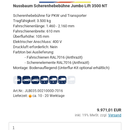
Nuss­baum Sche­ren­he­be­büh­ne Jumbo Lift 3500 NT
Sche­ren­he­be­büh­ne für PKW und Trans­por­ter
Trag­fä­hig­keit: 3.500 kg
Fahr­schie­nen­län­ge: 1.460 - 2.160 mm
Fahr­schie­nen­brei­te: 610 mm
Über­flur­hö­he: 105 mm
Elek­tri­scher An­schluss: 400 V
Druck­luft er­for­der­lich: Nein
Farb­ton bei Aus­lie­fe­rung:
- Fahr­schie­nen RAL7016 (An­thra­zit)
- Sche­ren­ele­men­te RAL7016 (An­thra­zit)
Mon­ta­ge: Bo­den­auf­lie­gend (Unterflur-​​Kit op­tio­nal er­hält­lich)
Art.Nr.: JLB035.0021000D-7016
Lieferzeit:
ca. 10 - 20 Werktage
9.971,01 EUR
inkl. 19% MwSt. zzgl.
Versand