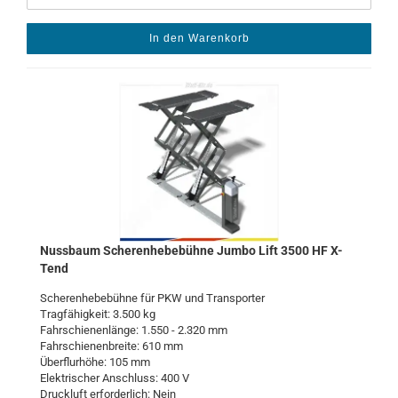
In den Warenkorb
Nuss­baum Sche­ren­he­be­büh­ne Jumbo Lift 3500 HF X-​
Tend
Sche­ren­he­be­büh­ne für PKW und Trans­por­ter
Trag­fä­hig­keit: 3.500 kg
Fahr­schie­nen­län­ge: 1.550 - 2.320 mm
Fahr­schie­nen­brei­te: 610 mm
Über­flur­hö­he: 105 mm
Elek­tri­scher An­schluss: 400 V
Druck­luft er­for­der­lich: Nein