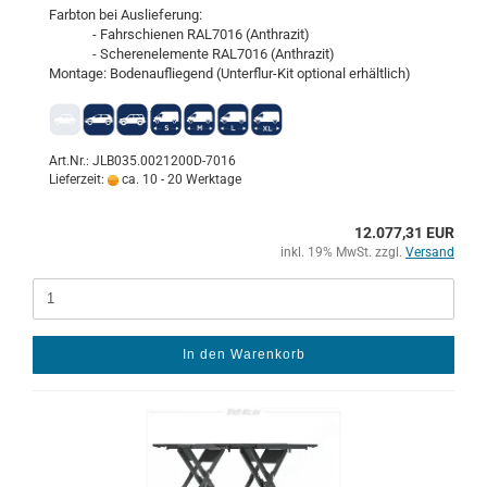
Farb­ton bei Aus­lie­fe­rung:
- Fahr­schie­nen RAL7016 (An­thra­zit)
- Sche­ren­ele­men­te RAL7016 (An­thra­zit)
Mon­ta­ge: Bo­den­auf­lie­gend (Unterflur-​​Kit op­tio­nal er­hält­lich)
Art.Nr.: JLB035.0021200D-7016
Lieferzeit:
ca. 10 - 20 Werktage
12.077,31 EUR
inkl. 19% MwSt. zzgl.
Versand
In den Warenkorb