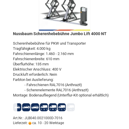
Nuss­baum Sche­ren­he­be­büh­ne Jumbo Lift 4000 NT
Sche­ren­he­be­büh­ne für PKW und Trans­por­ter
Trag­fä­hig­keit: 4.000 kg
Fahr­schie­nen­län­ge: 1.460 - 2.160 mm
Fahr­schie­nen­brei­te: 610 mm
Über­flur­hö­he: 135 mm
Elek­tri­scher An­schluss: 400 V
Druck­luft er­for­der­lich: Nein
Farb­ton bei Aus­lie­fe­rung:
- Fahr­schie­nen RAL7016 (An­thra­zit)
- Sche­ren­ele­men­te RAL7016 (An­thra­zit)
Mon­ta­ge: Bo­den­auf­lie­gend (Unterflur-​​Kit op­tio­nal er­hält­lich)
Art.Nr.: JLB040.0021000D-7016
Lieferzeit:
ca. 10 - 20 Werktage