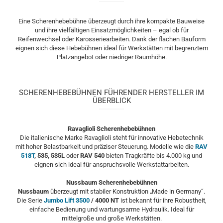
Eine Scherenhebebühne überzeugt durch ihre kompakte Bauweise
und ihre vielfältigen Einsatzmöglichkeiten – egal ob für
Reifenwechsel oder Karosseriearbeiten. Dank der flachen Bauform
eignen sich diese Hebebühnen ideal für Werkstätten mit begrenztem
Platzangebot oder niedriger Raumhöhe.
SCHERENHEBEBÜHNEN FÜHRENDER HERSTELLER IM
ÜBERBLICK
Ravaglioli Scherenhebebühnen
Die italienische Marke Ravaglioli steht für innovative Hebetechnik
mit hoher Belastbarkeit und präziser Steuerung. Modelle wie die
RAV
518T
, 535, 535L
oder
RAV 540
bieten Tragkräfte bis 4.000 kg und
eignen sich ideal für anspruchsvolle Werkstattarbeiten.
Nussbaum Scherenhebebühnen
Nussbaum
überzeugt mit stabiler Konstruktion „Made in Germany“.
Die Serie
Jumbo Lift 3500
/ 4000 NT
ist bekannt für ihre Robustheit,
einfache Bedienung und wartungsarme Hydraulik. Ideal für
mittelgroße und große Werkstätten.