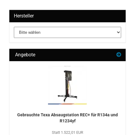
Hersteller
Angebote
Ge­brauch­te Texa Ab­saug­sta­ti­on REC+ für R134a und
R1234yf
Statt 1.522,01 EUR