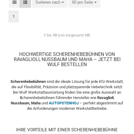
Sortieren nach
60 pro Seite
1
1
bis
10
(von insgesamt
10
)
HOCHWERTIGE SCHERENHEBEBÜHNEN VON
RAVAGLIOLI, NUSSBAUM UND MAHA – JETZT BEI
WULF BESTELLEN
Scherenhebebühnen
sind die ideale Lösung für jede Kfz-Werkstatt,
die auf Flexibilität, Präzision und platzsparende Hebetechnik setzt.
Bei Wulf Werkstattausrüstung finden Sie eine große Auswahl an
S
cherenhebebühnen führender Hersteller wie
Ravaglioli
,
Nussbaum, Maha
und
AUTOPSTENHOJ
– perfekt abgestimmt auf
die Anforderungen moderner Werkstattbetriebe.
IHRE VORTEILE MIT EINER SCHERENHEBEBÜHNE