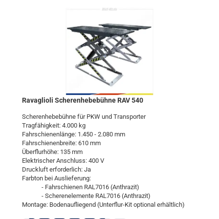
Ra­vaglio­li Sche­ren­he­be­büh­ne RAV 540
Sche­ren­he­be­büh­ne für PKW und Trans­por­ter
Trag­fä­hig­keit: 4.000 kg
Fahr­schie­nen­län­ge: 1.450 - 2.080 mm
Fahr­schie­nen­brei­te: 610 mm
Über­flur­hö­he: 135 mm
Elek­tri­scher An­schluss: 400 V
Druck­luft er­for­der­lich: Ja
Farb­ton bei Aus­lie­fe­rung:
- Fahr­schie­nen RAL7016 (An­thra­zit)
- Sche­ren­ele­men­te RAL7016 (An­thra­zit)
Mon­ta­ge: Bo­den­auf­lie­gend (Unterflur-​Kit op­tio­nal er­hält­lich)