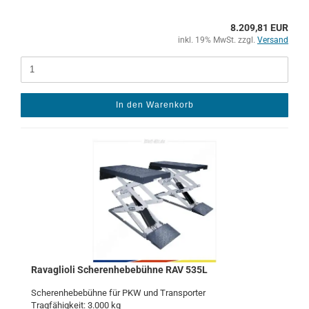
8.209,81 EUR
inkl. 19% MwSt. zzgl.
Versand
In den Warenkorb
Ra­vaglio­li Sche­ren­he­be­büh­ne RAV 535L
Sche­ren­he­be­büh­ne für PKW und Trans­por­ter
Trag­fä­hig­keit: 3.000 kg