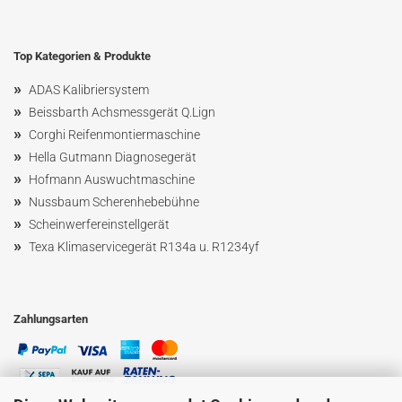
Top Kategorien & Produkte
»
ADAS Kalibriersystem
»
Beissbarth Achsmessgerät Q.Lign
»
Corghi Reifenmontiermaschine
»
Hella Gutmann Diagnosegerät
»
Hofmann Ausw
uchtmaschin
e
»
Nussbaum
Scherenhebebühne
»
Scheinwerfereinstellgerät
»
Texa Klimaservicegerät R134a u. R1234yf
Zahlungsarten