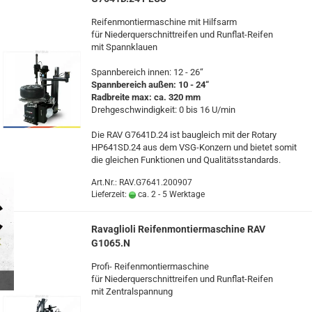
Rei­fen­mon­tier­ma­schi­ne mit Hilfs­arm
für Nie­der­quer­schnitt­rei­fen und Runflat-​​Rei­fen
mit Spann­klau­en
Spann­be­reich innen: 12 - 26“
Spann­be­reich außen: 10 - 24“
Rad­brei­te max: ca. 320 mm
Dreh­ge­schwin­dig­keit: 0 bis 16 U/min
Die RAV G7641D.24 ist bau­gleich mit der Ro­ta­ry
HP641SD.24 aus dem VSG-​Konzern und bie­tet somit
die glei­chen Funk­tio­nen und Qua­li­täts­stan­dards.
Art.Nr.: RAV.G7641.200907
Lieferzeit:
ca. 2 - 5 Werktage
Ra­vaglio­li Rei­fen­mon­tier­ma­schi­ne RAV
G1065.N
Profi-​ Rei­fen­mon­tier­ma­schi­ne
für Nie­der­quer­schnitt­rei­fen und Runflat-​Reifen
mit Zen­tral­span­nung