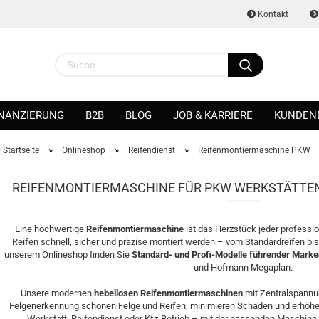
Kontakt
INANZIERUNG
B2B
BLOG
JOB & KARRIERE
KUNDEN
»
»
»
Startseite
Onlineshop
Reifendienst
Reifenmontiermaschine PKW
REIFENMONTIERMASCHINE FÜR PKW WERKSTÄTTEN
Konto erstellen
Eine hochwertige
Reifenmontiermaschine
ist das Herzstück jeder professio
Passwort vergessen?
Reifen schnell, sicher und präzise montiert werden – vom Standardreifen bis 
unserem Onlineshop finden Sie
Standard- und Profi-Modelle führender Marke
und Hofmann Megaplan.
Unsere modernen
hebellosen Reifenmontiermaschinen
mit Zentralspannu
Felgenerkennung schonen Felge und Reifen, minimieren Schäden und erhöhen d
Werkstatt, Reifendienst oder Kfz-Betrieb – mit der passenden Maschine a