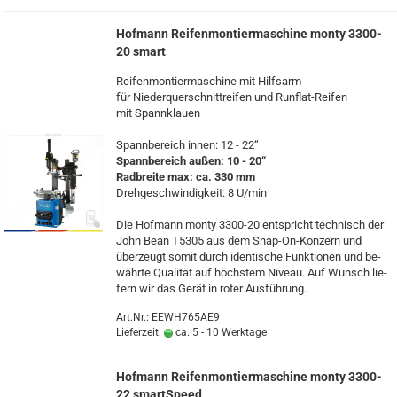
Hof­mann Rei­fen­mon­tier­ma­schi­ne monty 3300-​
20 smart
Rei­fen­mon­tier­ma­schi­ne mit Hilfs­arm
für Nie­der­quer­schnitt­rei­fen und Runflat-​Reifen
mit Spann­klau­en
Spann­be­reich innen: 12 - 22“
Spann­be­reich außen: 10 - 20“
Rad­brei­te max: ca. 330 mm
Dreh­ge­schwin­dig­keit: 8 U/min
Die Hof­mann monty 3300-​20 ent­spricht tech­nisch der
John Bean T5305 aus dem Snap-​On-Konzern und
über­zeugt somit durch iden­ti­sche Funk­tio­nen und be­
währ­te Qua­li­tät auf höchs­tem Ni­veau. Auf Wunsch lie­
fern wir das Gerät in roter Aus­füh­rung.
Art.Nr.: EEWH765AE9
Lieferzeit:
ca. 5 - 10 Werktage
Hof­mann Rei­fen­mon­tier­ma­schi­ne monty 3300-​
22 smartSpeed