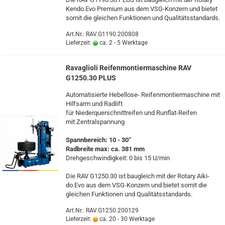
Kendo.Evo Pre­mi­um aus dem VSG-​Konzern und bie­tet
somit die glei­chen Funk­tio­nen und Qua­li­täts­stan­dards.
Art.Nr.: RAV.G1190.200808
Lieferzeit:
ca. 2 - 5 Werktage
Ra­vaglio­li Rei­fen­mon­tier­ma­schi­ne RAV
G1250.30 PLUS
Au­to­ma­ti­sier­te Hebellose-​ Rei­fen­mon­tier­ma­schi­ne mit
Hilfs­arm und Rad­lift
für Nie­der­quer­schnitt­rei­fen und Runflat-​Reifen
mit Zen­tral­span­nung
Spann­be­reich: 10 - 30“
Rad­brei­te max: ca. 381 mm
Dreh­ge­schwin­dig­keit: 0 bis 15 U/min
Die RAV G1250.30 ist bau­gleich mit der Ro­ta­ry Ai­ki­
do.Evo aus dem VSG-​Konzern und bie­tet somit die
glei­chen Funk­tio­nen und Qua­li­täts­stan­dards.
Art.Nr.: RAV.G1250.200129
Lieferzeit:
ca. 20 - 30 Werktage