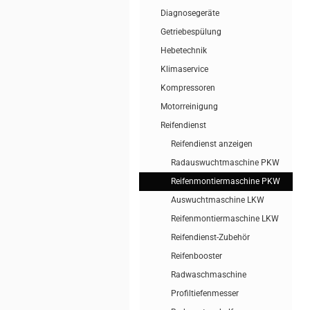
Diagnosegeräte
Getriebespülung
Hebetechnik
Klimaservice
Kompressoren
Motorreinigung
Reifendienst
Reifendienst anzeigen
Radauswuchtmaschine PKW
Reifenmontiermaschine PKW
Auswuchtmaschine LKW
Reifenmontiermaschine LKW
Reifendienst-Zubehör
Reifenbooster
Radwaschmaschine
Profiltiefenmesser