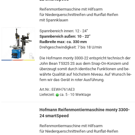
Rei­fen­mon­tier­ma­schi­ne mit Hilfs­arm
für Nie­der­quer­schnitt­rei­fen und Runflat-​Reifen
mit Spann­klau­en
Spann­be­reich innen: 12 - 24“
Spann­be­reich außen: 10 - 22“
Rad­brei­te max: ca. 330 mm
Dreh­ge­schwin­dig­keit: 7 bis 18 U/min
Die Hof­mann monty 3300-​22 ent­spricht tech­nisch der
John Bean T5325 2S aus dem Snap-​On-Konzern und
über­zeugt somit durch iden­ti­sche Funk­tio­nen und be­
währ­te Qua­li­tät auf höchs­tem Ni­veau. Auf Wunsch lie­
fern wir das Gerät in roter Aus­füh­rung.
Art.Nr.: EEWH761AE3
Lieferzeit:
ca. 5 - 10 Werktage
Hof­mann Rei­fen­mon­tier­ma­schi­ne monty 3300-​
24 smartSpeed
Rei­fen­mon­tier­ma­schi­ne mit Hilfs­arm
für Nie­der­quer­schnitt­rei­fen und Runflat-​Reifen