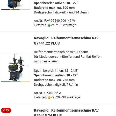
Spann­be­reich außen: 10 - 22“
Rad­brei­te max: ca. 300 mm
Dreh­ge­schwin­dig­keit: 7 und 14 U/min
Art.Nr.: RAV.G5440.206145-W
Lieferzeit:
ca. 2 - 5 Werktage
Ra­vaglio­li Rei­fen­mon­tier­ma­schi­ne RAV
G7441.22 PLUS
Rei­fen­mon­tier­ma­schi­ne mit Hilfs­arm
für Nie­der­quer­schnitt­rei­fen und Runflat-​Reifen
mit Spann­klau­en
Spann­be­reich innen: 12 - 24,5“
Spann­be­reich außen: 10 - 22“
Rad­brei­te max: ca. 255 mm
Dreh­ge­schwin­dig­keit: 7 U/min
Art.Nr.: G7441.22-W
Lieferzeit:
ca. 20 - 30 Werktage
Ra­vaglio­li Rei­fen­mon­tier­ma­schi­ne RAV
-12%
G7641D.24 PLUS