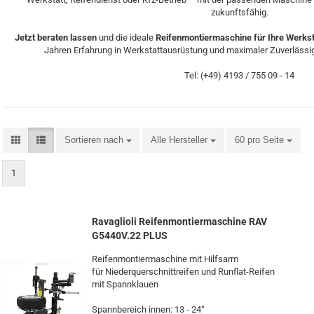
zukunftsfähig.
Jetzt beraten lassen
und die ideale
Reifenmontiermaschine für Ihre Werkst
Jahren Erfahrung in Werkstattausrüstung und maximaler Zuverlässi
Tel: (+49) 4193 / 755 09 - 14
Sortieren nach
Alle Hersteller
60 pro Seite
1
Ra­vaglio­li Rei­fen­mon­tier­ma­schi­ne RAV
G5440V.22 PLUS
Rei­fen­mon­tier­ma­schi­ne mit Hilfs­arm
für Nie­der­quer­schnitt­rei­fen und Runflat-​Reifen
mit Spann­klau­en
Spann­be­reich innen: 13 - 24“