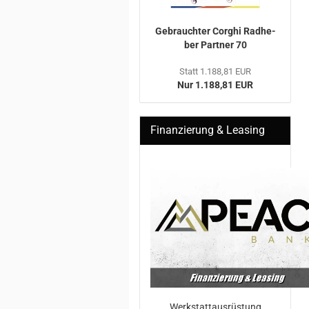
Ge­brauch­ter Cor­ghi Rad­he­
ber Part­ner 70
Statt 1.188,81 EUR
Nur 1.188,81 EUR
Finanzierung & Leasing
Werkstattausrüstung