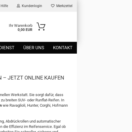
Hilfe
Kundenlogin
Merkzettel
Ihr Warenkorb
0,00 EUR
DIENST
ÜBER UNS
KONTAKT
 – JETZT ONLINE KAUFEN
nellen Werkstatt. Sie sorgt dafür, dass
zu breiten SUV- oder Runflat-Reifen. In
n
wie Ravaglioli, Hunter, Corghi, Hofmann
ng, Abdrückrollen und automatischer
ie Effizienz im Reifenservice. Egal ob
rbeiten Sie schneller, sicherer und