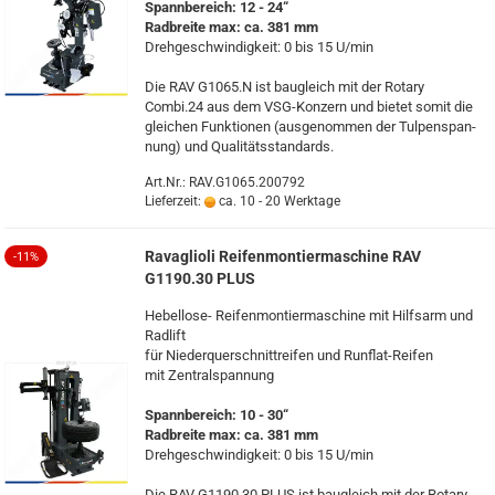
Spann­be­reich: 12 - 24“
Rad­brei­te max: ca. 381 mm
Dreh­ge­schwin­dig­keit: 0 bis 15 U/min
Die RAV G1065.N ist bau­gleich mit der Ro­ta­ry
Combi.24 aus dem VSG-​Konzern und bie­tet somit die
glei­chen Funk­tio­nen (aus­ge­nom­men der Tul­pen­span­
nung) und Qua­li­täts­stan­dards.
Art.Nr.: RAV.G1065.200792
Lieferzeit:
ca. 10 - 20 Werktage
Ra­vaglio­li Rei­fen­mon­tier­ma­schi­ne RAV
-11%
G1190.30 PLUS
Hebellose-​ Rei­fen­mon­tier­ma­schi­ne mit Hilfs­arm und
Rad­lift
für Nie­der­quer­schnitt­rei­fen und Runflat-​Reifen
mit Zen­tral­span­nung
Spann­be­reich: 10 - 30“
Rad­brei­te max: ca. 381 mm
Dreh­ge­schwin­dig­keit: 0 bis 15 U/min
Die RAV G1190.30 PLUS ist bau­gleich mit der Ro­ta­ry