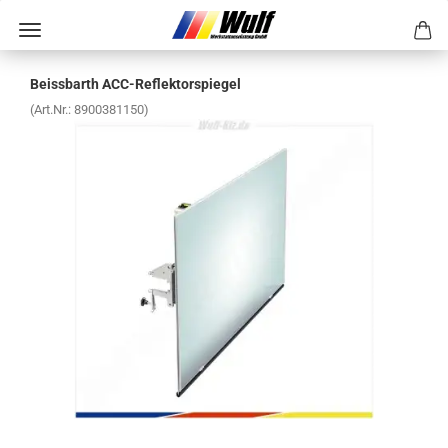
Beiss­barth ACC-​Reflektorspiegel
(Art.Nr.:
8900381150
)