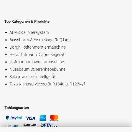
Top Kategorien & Produkte
»
ADAS Kalibriersystem
»
Beissbarth Achsmessgerät Q.Lign
»
Corghi Reifenmontiermaschine
»
Hella Gutmann Diagnosegerät
»
Hofmann Ausw
uchtmaschin
e
»
Nussbaum
Scherenhebebühne
»
Scheinwerfereinstellgerät
»
Texa Klimaservicegerät R134a u. R1234yf
Zahlungsarten