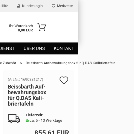
Hilfe
Kundenlogin
Merkzettel
Ihr Warenkorb
0,00 EUR
DIENST
ÜBER UNS
KONTAKT
»
me Zubehör
Beissbarth Aufbewahrungsbox für Q.DAS Kalibriertafeln
Auf
(Art.Nr.:
1690381217
)
Beiss­barth Auf­
den
be­wah­rungs­box
für Q.DAS Ka­li­
Merkzettel
brier­ta­feln
Lieferzeit:
ca. 5 - 10 Werktage
855,61 EUR