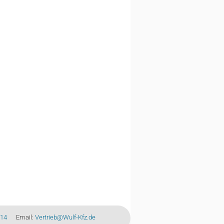
-14
Email:
Vertrieb@Wulf-Kfz.de