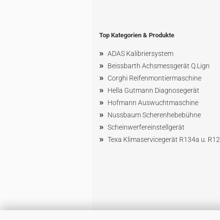
Top Kategorien & Produkte
»
ADAS Kalibriersystem
»
Beissbarth Achsmessgerät Q.Lign
»
Corghi Reifenmontiermaschine
»
Hella Gutmann Diagnosegerät
»
Hofmann Ausw
uchtmaschin
e
»
Nussbaum
Scherenhebebühne
»
Scheinwerfereinstellgerät
»
Texa Klimaservicegerät R134a u. R1