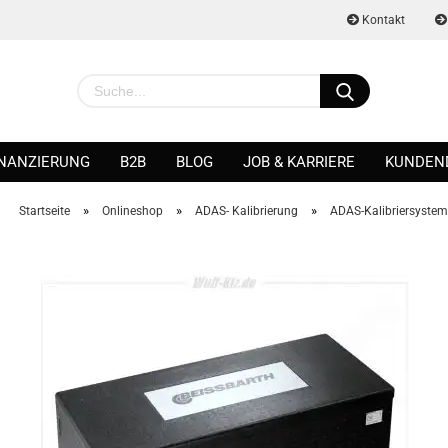
Kontakt
INANZIERUNG
B2B
BLOG
JOB & KARRIERE
KUNDEN
»
»
»
Startseite
Onlineshop
ADAS- Kalibrierung
ADAS-Kalibriersyste
Konto erstellen
Passwort vergessen?