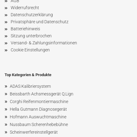
AGB
Widerrufsrecht
Datenschutzerklärung
Privatsphäre und Datenschutz
Batteriehinweis
Sitzung unterbrochen
Versand- & Zahlungsinformationen
Cookie Einstellungen
Top Kategorien & Produkte
»
ADAS Kalibriersystem
»
Beissbarth Achsmessgerät Q.Lign
»
Corghi Reifenmontiermaschine
»
Hella Gutmann Diagnosegerät
»
Hofmann Ausw
uchtmaschin
e
»
Nussbaum
Scherenhebebühne
»
Scheinwerfereinstellgerät