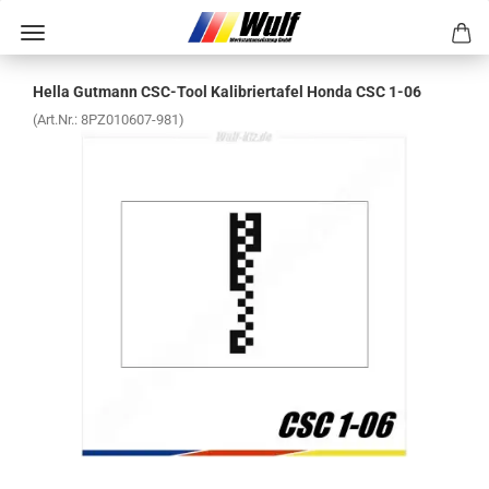
Hella Gut­mann CSC-​Tool Ka­li­brier­ta­fel Honda CSC 1-06
(Art.Nr.:
8PZ010607-​981
)