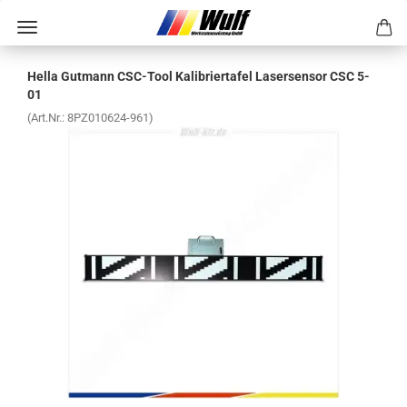
Hella Gut­mann CSC-​Tool Ka­li­brier­ta­fel La­ser­sen­sor CSC 5-
01
(Art.Nr.:
8PZ010624-​961
)