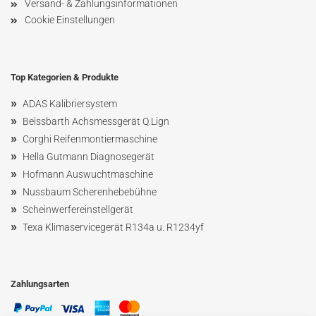
Versand- & Zahlungsinformationen
Cookie Einstellungen
Top Kategorien & Produkte
»
ADAS Kalibriersystem
»
Beissbarth Achsmessgerät Q.Lign
»
Corghi Reifenmontiermaschine
»
Hella Gutmann Diagnosegerät
»
Hofmann Ausw
uchtmaschin
e
»
Nussbaum
Scherenhebebühne
»
Scheinwerfereinstellgerät
»
Texa Klimaservicegerät R134a u. R1234yf
Zahlungsarten