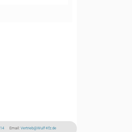
-14
Email:
Vertrieb@Wulf-Kfz.de