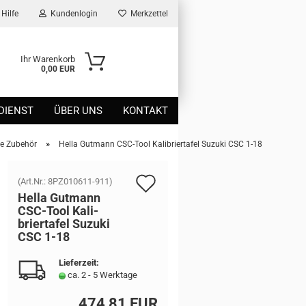
Hilfe
Kundenlogin
Merkzettel
Ihr Warenkorb
0,00 EUR
DIENST
ÜBER UNS
KONTAKT
»
me Zubehör
Hella Gutmann CSC-Tool Kalibriertafel Suzuki CSC 1-18
Auf
(Art.Nr.:
8PZ010611-911
)
Hella Gut­mann
den
CSC-​Tool Ka­li­
brier­ta­fel Su­zu­ki
Merkzettel
CSC 1-18
Lieferzeit:
ca. 2 - 5 Werktage
474,81 EUR