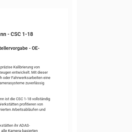
ann - CSC 1-18
tellervorgabe - OE-
 präzise Kalibrierung von
ugen entwickelt. Mit dieser
h oder Fahrwerksarbeiten eine
 Kamerasysteme zuverlässig
nn ist die CSC 1-18 vollständig
Werkstätten profitieren von
mierten Arbeitsabläufen und
kstätten ihr ADAS-
s alle Kamera-basierten