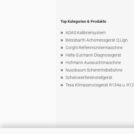
Top Kategorien & Produkte
»
ADAS Kalibriersystem
»
Beissbarth Achsmessgerät Q.Lign
»
Corghi Reifenmontiermaschine
»
Hella Gutmann Diagnosegerät
»
Hofmann Ausw
uchtmaschin
e
»
Nussbaum
Scherenhebebühne
»
Scheinwerfereinstellgerät
»
Texa Klimaservicegerät R134a u. R1