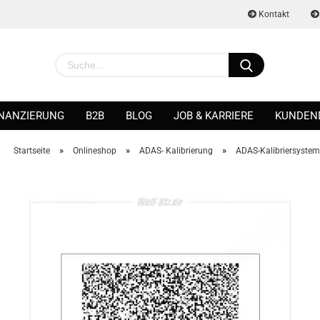
Kontakt
INANZIERUNG
B2B
BLOG
JOB & KARRIERE
KUNDEN
»
»
»
Startseite
Onlineshop
ADAS- Kalibrierung
ADAS-Kalibriersyste
Konto erstellen
Passwort vergessen?