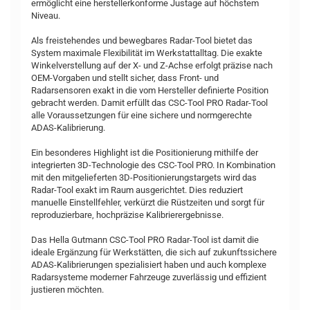
ermöglicht eine herstellerkonforme Justage auf höchstem
Niveau.
Als freistehendes und bewegbares Radar-Tool bietet das
System maximale Flexibilität im Werkstattalltag. Die exakte
Winkelverstellung auf der X- und Z-Achse erfolgt präzise nach
OEM-Vorgaben und stellt sicher, dass Front- und
Radarsensoren exakt in die vom Hersteller definierte Position
gebracht werden. Damit erfüllt das CSC-Tool PRO Radar-Tool
alle Voraussetzungen für eine sichere und normgerechte
ADAS-Kalibrierung.
Ein besonderes Highlight ist die Positionierung mithilfe der
integrierten 3D-Technologie des CSC-Tool PRO. In Kombination
mit den mitgelieferten 3D-Positionierungstargets wird das
Radar-Tool exakt im Raum ausgerichtet. Dies reduziert
manuelle Einstellfehler, verkürzt die Rüstzeiten und sorgt für
reproduzierbare, hochpräzise Kalibrierergebnisse.
Das Hella Gutmann CSC-Tool PRO Radar-Tool ist damit die
ideale Ergänzung für Werkstätten, die sich auf zukunftssichere
ADAS-Kalibrierungen spezialisiert haben und auch komplexe
Radarsysteme moderner Fahrzeuge zuverlässig und effizient
justieren möchten.