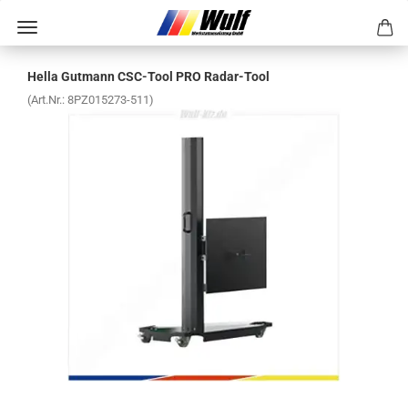
Hella Gut­mann CSC-​Tool PRO Radar-​Tool
(Art.Nr.:
8PZ015273-​511
)