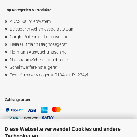
Top Kategorien & Produkte
»
ADAS Kalibriersystem
»
Beissbarth Achsmessgerät Q.Lign
»
Corghi Reifenmontiermaschine
»
Hella Gutmann Diagnosegerät
»
Hofmann Ausw
uchtmaschin
e
»
Nussbaum
Scherenhebebühne
»
Scheinwerfereinstellgerät
»
Texa Klimaservicegerät R134a u. R1234yf
Zahlungsarten
Diese Webseite verwendet Cookies und andere
Technologien