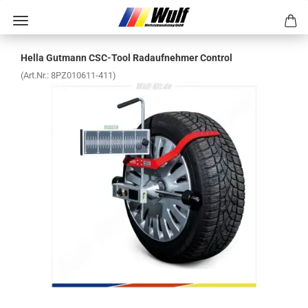
Hella Gut­mann CSC-​Tool Rad­auf­neh­mer Con­trol
(Art.Nr.:
8PZ010611-​411
)