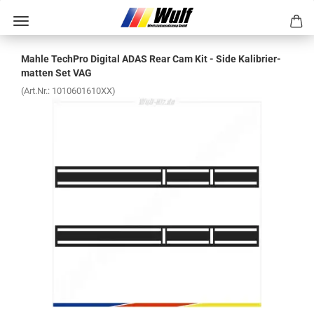
Mahle Tech­Pro Di­gi­tal ADAS Rear Cam Kit - Side Ka­li­brier­
mat­ten Set VAG
(Art.Nr.:
1010601610XX
)