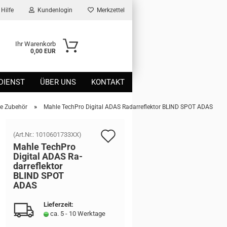
Hilfe
Kundenlogin
Merkzettel
Ihr Warenkorb
0,00 EUR
DIENST
ÜBER UNS
KONTAKT
»
me Zubehör
Mahle TechPro Digital ADAS Radarreflektor BLIND SPOT ADAS
Auf
(Art.Nr.:
1010601733XX
)
Mahle Tech­Pro
den
Di­gi­tal ADAS Ra­
dar­re­flek­tor
Merkzettel
BLIND SPOT
ADAS
Lieferzeit:
ca. 5 - 10 Werktage