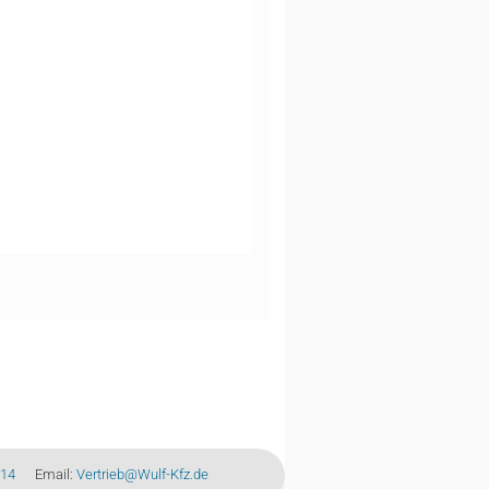
-14
Email:
Vertrieb@Wulf-Kfz.de