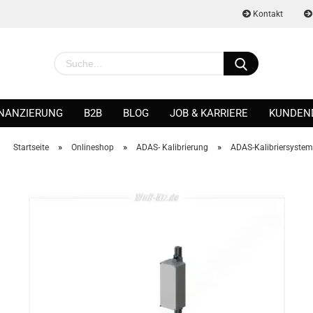
Kontakt
INANZIERUNG
B2B
BLOG
JOB & KARRIERE
KUNDEN
»
»
»
Startseite
Onlineshop
ADAS- Kalibrierung
ADAS-Kalibriersyste
Konto erstellen
Passwort vergessen?