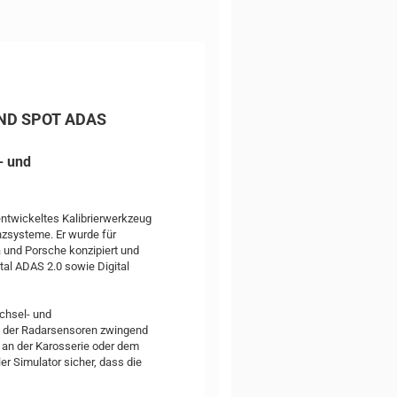
LIND SPOT ADAS
- und
 entwickeltes Kalibrierwerkzeug
nzsysteme. Er wurde für
 und Porsche konzipiert und
tal ADAS 2.0 sowie Digital
chsel- und
ng der Radarsensoren zwingend
n an der Karosserie oder dem
r Simulator sicher, dass die