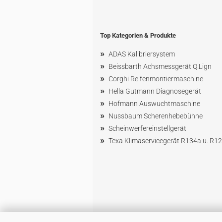
Top Kategorien & Produkte
»
ADAS Kalibriersystem
»
Beissbarth Achsmessgerät Q.Lign
»
Corghi Reifenmontiermaschine
»
Hella Gutmann Diagnosegerät
»
Hofmann Ausw
uchtmaschin
e
»
Nussbaum
Scherenhebebühne
»
Scheinwerfereinstellgerät
»
Texa Klimaservicegerät R134a u. R1