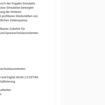
sich der Doppler Simulator
räzise Simulation bewegter
rung der hinteren
 profitieren Werkstätten von
tlichen Zeitersparnis.
htbares Zubehör für
- und Spurwechselassistenten
wechselassistenten
0 und Digital ADAS 2.0 EXTRA
alibrierung
arbeiten
n