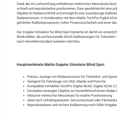
Dank der im Lieferumfang enthaltenen metrischen Messskala lässt 
schnell und reproduzierbar positionieren. Dies gewährleistet eine p
Objekte im Radarsichtfeld und ermöglicht eine zuverlässige Kalibrie
Radarsensoren. In Kombination mit dem Mahle TechPro Digital ADAS
geführten Kalibrierprozessen, hoher Prozesssicherheit und einer deu
Der Doppler Simulator für Blind Spot Systeme ist damit ein unverzic
Werkstätten, die professionelle ADAS-Kalibrierungen für Totwinkel
nach Herstellerstandard anbieten möchten.
Hauptmerkmale Mahle Doppler Simulator Blind Spot:
Präzise Justage von Radarsensoren für Totwinkel- und Spur
Geeignet für Fahrzeuge von VAG, Mazda und Porsche
Kompatibel mit Mahle TechPro Digital ADAS, Digital ADAS 2.
Simulation bewegter Objekte zur herstellerkonformen Radar-K
Inklusive metrischer Messskala für exakte Positionierung
Ideal nach Unfallreparaturen, Sensorwechsel oder Fahrwerks
Reproduzierbare und sichere Kalibrierung nach OEM-Vorgabe