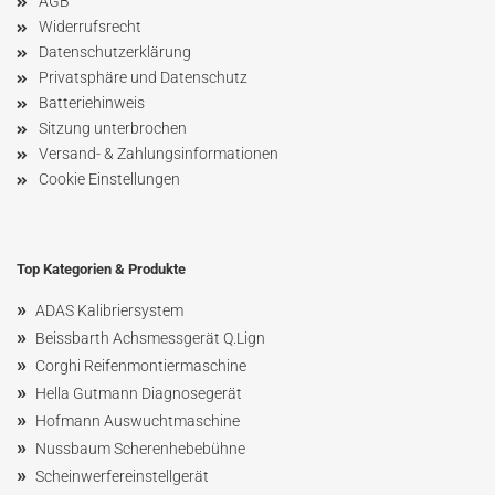
AGB
Widerrufsrecht
Datenschutzerklärung
Privatsphäre und Datenschutz
Batteriehinweis
Sitzung unterbrochen
Versand- & Zahlungsinformationen
Cookie Einstellungen
Top Kategorien & Produkte
»
ADAS Kalibriersystem
»
Beissbarth Achsmessgerät Q.Lign
»
Corghi Reifenmontiermaschine
»
Hella Gutmann Diagnosegerät
»
Hofmann Ausw
uchtmaschin
e
»
Nussbaum
Scherenhebebühne
»
Scheinwerfereinstellgerät