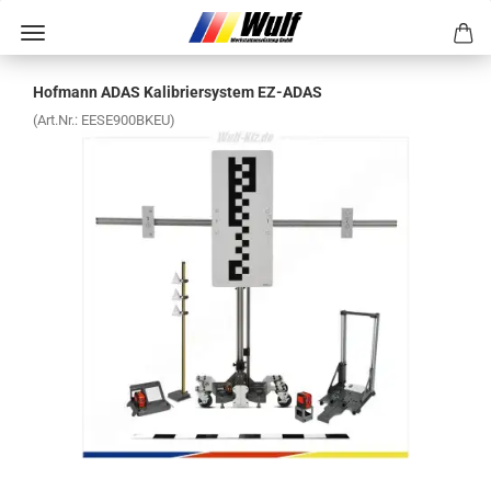
Hof­mann ADAS Ka­li­brier­sys­tem EZ-​ADAS
(Art.Nr.:
EESE900BKEU
)