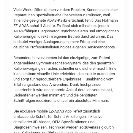
Viele Werkstätten stehen vor dem Problem, Kunden nach einer
Reparatur an Spezialbetriebe überweisen zu müssen, weil
ihnen die geeignete ADAS-Kalibriertechnik fehlt. Das Hofmann
EZ-ADAS schafft Abhilfe: Es lässt sich mit nahezu jedem
ADAS-fähigen Diagnosetool synchronisieren und ermöglicht so,
Kalibrierungen direkt im eigenen Betrieb durchzuführen. Das
bedeutet weniger Auslagerungen, mehr Ertrag und eine
deutliche Professionalisierung des eigenen Serviceangebots.
Besonders hervorzuheben ist das einzigartige, zum Patent
angemeldete Symmetrieachsen-System, das den gesamten
Kalibriervorgang einfacher, schneller und sicherer macht. Eine
klar sichtbare visuelle Linie erleichtert das exakte Ausrichten
und sorgt für reproduzierbare Ergebnisse – unabhängig vom
Erfahrungsstand des Anwenders. Dank hochpräziser
Lasertechnik wird der gesamte Ablauf deutlich verschlankt,
Bedienfehler werden minimiert, und die benötigten
Schrittfolgen reduzieren sich auf ein absolutes Minimum.
Die exklusive mobile EZ-ADAS App liefert zusätzlich
umfassende Schritt-für-Schritt-Anleitungen, inklusive
detaillierter 3D-Videos, OEM-Spezifikationen und
Diagnosehinweisen. Techniker werden so zuverlässig durch
jede Kalibrierung geführt und haben alle wichtigen