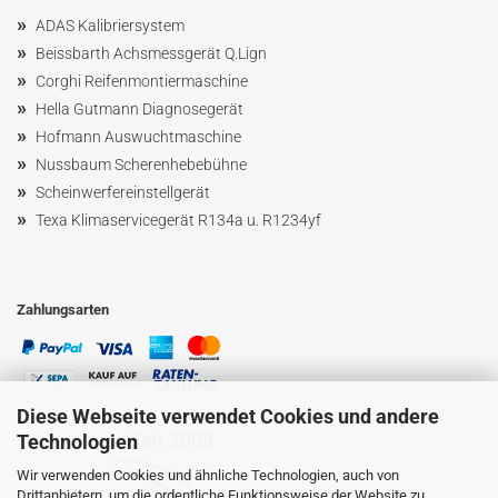
»
ADAS Kalibriersystem
»
Beissbarth Achsmessgerät Q.Lign
»
Corghi Reifenmontiermaschine
»
Hella Gutmann Diagnosegerät
»
Hofmann Ausw
uchtmaschin
e
»
Nussbaum
Scherenhebebühne
»
Scheinwerfereinstellgerät
»
Texa Klimaservicegerät R134a u. R1234yf
Zahlungsarten
Diese Webseite verwendet Cookies und andere
Technologien
Wir verwenden Cookies und ähnliche Technologien, auch von
Drittanbietern, um die ordentliche Funktionsweise der Website zu