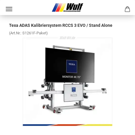
Texa ADAS Ka­li­brier­sys­tem RCCS 3 EVO / Stand Alone
(Art.Nr.:
S1261F-​Paket
)