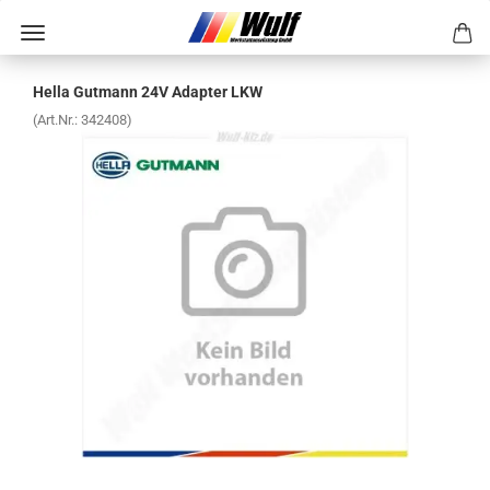
Hella Gut­mann 24V Ad­ap­ter LKW
(Art.Nr.:
342408
)