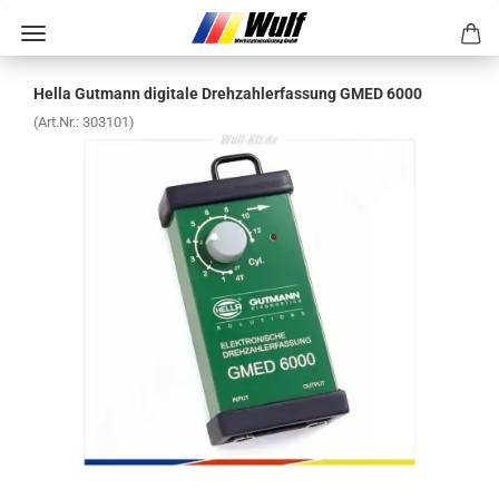
Hella Gut­mann di­gi­ta­le Dreh­zah­l­er­fas­sung GMED 6000
(Art.Nr.:
303101
)