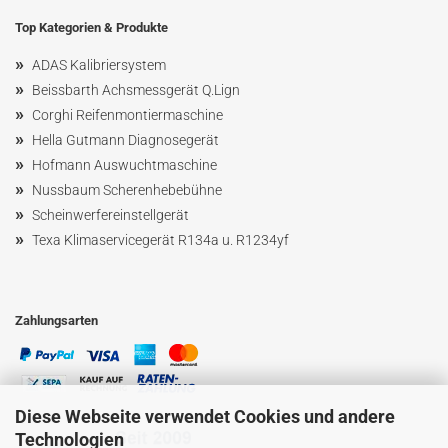
Top Kategorien & Produkte
»
ADAS Kalibriersystem
»
Beissbarth Achsmessgerät Q.Lign
»
Corghi Reifenmontiermaschine
»
Hella Gutmann Diagnosegerät
»
Hofmann Ausw
uchtmaschin
e
»
Nussbaum
Scherenhebebühne
»
Scheinwerfereinstellgerät
»
Texa Klimaservicegerät R134a u. R1234yf
Zahlungsarten
Diese Webseite verwendet Cookies und andere
Technologien