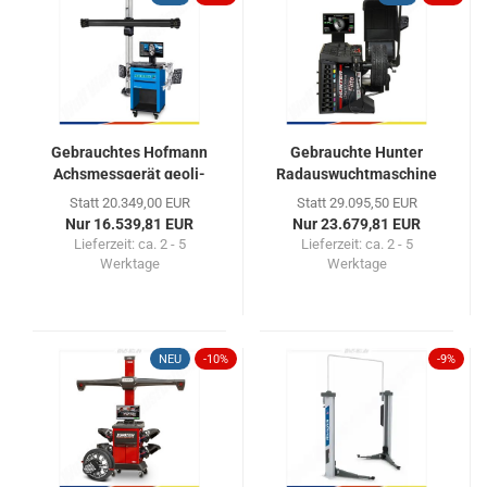
Ge­brauch­tes Hof­mann
Ge­brauch­te Hun­ter
Achs­mess­ge­rät geo­li­
Rad­aus­wucht­ma­schi­ne
ner...
Road...
Statt 20.349,00 EUR
Statt 29.095,50 EUR
Nur 16.539,81 EUR
Nur 23.679,81 EUR
Lieferzeit: ca. 2 - 5
Lieferzeit: ca. 2 - 5
Werktage
Werktage
NEU
-10%
-9%