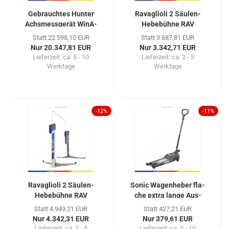
Ge­brauch­tes Hun­ter
Ra­vaglio­li 2 Säulen-​​​
Achs­mess­ge­rät Wi­nA­
He­be­büh­ne RAV
lign...
KPE32...
Statt 22.598,10 EUR
Statt 3.687,81 EUR
Nur 20.347,81 EUR
Nur 3.342,71 EUR
Lieferzeit: ca. 5 - 10
Lieferzeit: ca. 2 - 5
Werktage
Werktage
-12%
-11%
Ra­vaglio­li 2 Säulen-​​​
Sonic Wa­gen­he­ber fla­
He­be­büh­ne RAV
che extra lange Aus­
KPX35...
füh­rung...
Statt 4.949,21 EUR
Statt 427,21 EUR
Nur 4.342,31 EUR
Nur 379,61 EUR
Lieferzeit: ca. 2 - 5
Lieferzeit: ca. 5 - 10