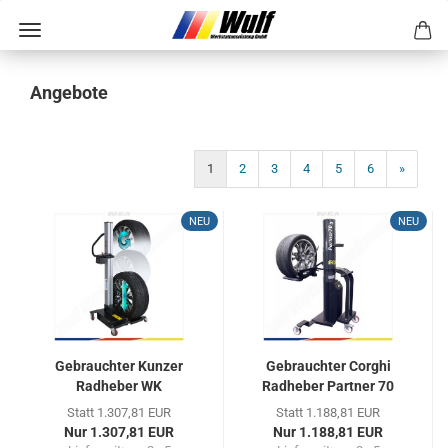
Angebote
1
2
3
4
5
6
»
NEU
NEU
Ge­brauch­ter Kun­zer
Ge­brauch­ter Cor­ghi
Rad­he­ber WK
Rad­he­ber Part­ner 70
CVRMH65
Statt 1.307,81 EUR
Statt 1.188,81 EUR
Nur 1.307,81 EUR
Nur 1.188,81 EUR