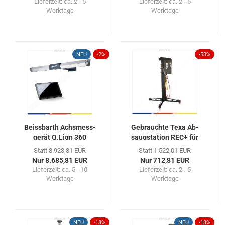
Lieferzeit: ca. 2 - 5
Lieferzeit: ca. 2 - 5
Werktage
Werktage
NEU
-2%
-53%
Beiss­barth Achs­mess­
Ge­brauch­te Texa Ab­
ge­rät Q.Lign 360
saug­sta­ti­on REC+ für
Start...
R134a...
Statt 8.923,81 EUR
Statt 1.522,01 EUR
Nur 8.685,81 EUR
Nur 712,81 EUR
Lieferzeit: ca. 5 - 10
Lieferzeit: ca. 2 - 5
Werktage
Werktage
NEU
-18%
NEU
-18%