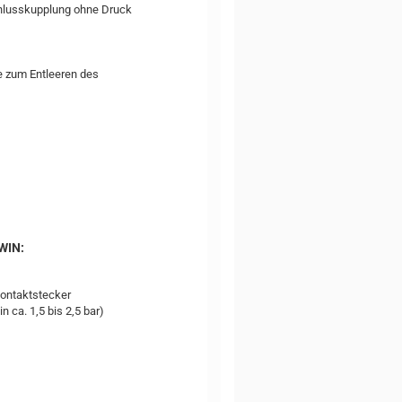
schlusskupplung ohne Druck
e zum Entleeren des
WIN:
kontaktstecker
n ca. 1,5 bis 2,5 bar)