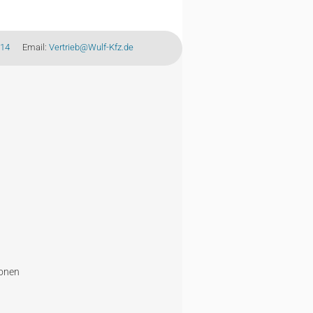
-14
Email:
Vertrieb@Wulf-Kfz.de
ionen