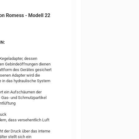
on Romess - Modell 22
IN:
 Kegeladapter, dessen
enen Gebindeöffnungen dienen
lattform des Gerätes gesichert
senen Adapter wird die
e in das hydraulische System
ert ein Aufschäumen der
e Gas- und Schmutzpartikel
ntlüftung
ruck
rn, dass versehentlich Luft
t der Druck über das interne
er stellt sich ein