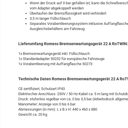
Wenn der Druck auf 0 bar gefallen ist, kann die Schnellver
vom Adapter abgekoppelt werden
Überlaufen der Bremsflüssigkeit wird verhindert
3,5 m langer Füllschlauch
Separates Vorabentleerungssystem inklusive Auffangflasch
Ausgleichsbehälters am Fahrzeug
Lieferumfang Romess Bremsenwartungsgerät 22 A RoTWIN:
1x Bremsenwartungsgerät inkl. Füllschlauch
1x Standardadapter 50232 für europäische Fahrzeuge
1x Vorabentleerung mit Auffangflasche 50273
Technische Daten Romess Bremsenwartungsgerät 22 A RoT
CE-zertifiziert, Schutzart IP43
Elektrischer Anschluss: 230V / 50 Hz Kabel ca. 5 m lang mit Schutz
Druck: stufenlos regelbar von ca. 0 bis 3,5 bar (Arbeitsdruck allgemei
Manometer: Anzeige von 0 bis 6 bar
Abmessungen (in mm): L x B x H: 440 x 460 x 880
Gewicht ca. 20 kg