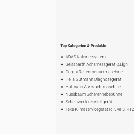
Top Kategorien & Produkte
»
ADAS Kalibriersystem
»
Beissbarth Achsmessgerät Q.Lign
»
Corghi Reifenmontiermaschine
»
Hella Gutmann Diagnosegerät
»
Hofmann Ausw
uchtmaschin
e
»
Nussbaum
Scherenhebebühne
»
Scheinwerfereinstellgerät
»
Texa Klimaservicegerät R134a u. R1