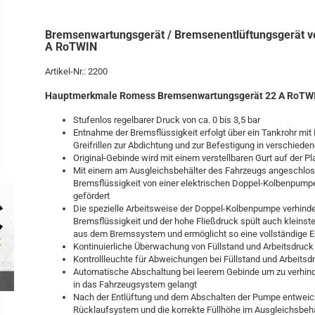
Bremsenwartungsgerät / Bremsenentlüftungsgerät v
A RoTWIN
Artikel-Nr.: 2200
Hauptmerkmale Romess Bremsenwartungsgerät 22 A RoTW
Stufenlos regelbarer Druck von ca. 0 bis 3,5 bar
Entnahme der Bremsflüssigkeit erfolgt über ein Tankrohr mit
Greifrillen zur Abdichtung und zur Befestigung in verschied
Original-Gebinde wird mit einem verstellbaren Gurt auf der P
Mit einem am Ausgleichsbehälter des Fahrzeugs angeschlos
Bremsflüssigkeit von einer elektrischen Doppel-Kolbenpump
gefördert
Die spezielle Arbeitsweise der Doppel-Kolbenpumpe verhind
Bremsflüssigkeit und der hohe Fließdruck spült auch kleinst
aus dem Bremssystem und ermöglicht so eine vollständige E
Kontinuierliche Überwachung von Füllstand und Arbeitsdruck
Kontrollleuchte für Abweichungen bei Füllstand und Arbeitsd
Automatische Abschaltung bei leerem Gebinde um zu verhinde
in das Fahrzeugsystem gelangt
Nach der Entlüftung und dem Abschalten der Pumpe entweich
Rücklaufsystem und die korrekte Füllhöhe im Ausgleichsbehält