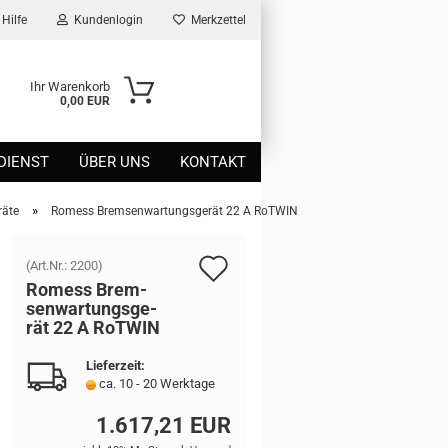
Hilfe
Kundenlogin
Merkzettel
Ihr Warenkorb
0,00 EUR
DIENST
ÜBER UNS
KONTAKT
»
räte
Romess Bremsenwartungsgerät 22 A RoTWIN
Auf
(Art.Nr.:
2200
)
Ro­mess Brem­
den
sen­war­tungs­ge­
rät 22 A RoT­WIN
Merkzettel
Lieferzeit:
ca. 10 - 20 Werktage
1.617,21 EUR