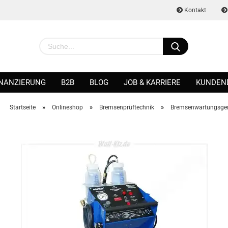
Kontakt
INANZIERUNG
B2B
BLOG
JOB & KARRIERE
KUNDEN
»
»
»
Startseite
Onlineshop
Bremsenprüftechnik
Bremsenwartungsge
Konto erstellen
Passwort vergessen?