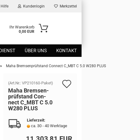
Hilfe
Kundenlogin
Merkzettel
Ihr Warenkorb
0,00 EUR
DIENST
ÜBER UNS
KONTAKT
»
Maha Bremsenprüfstand Connect C_MBT C 5.0 W280 PLUS
Auf
(Art.Nr.:
VP210160-Paket
)
Maha Brem­sen­
den
prüf­stand Con­
nect C_MBT C 5.0
Merkzettel
W280 PLUS
Lieferzeit:
ca. 30 - 40 Werktage
11.303,81 EUR