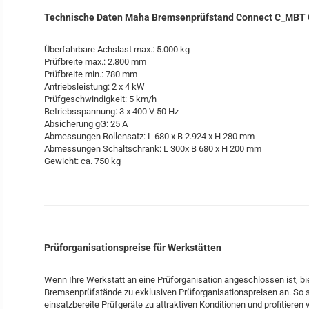
Technische Daten Maha Bremsenprüfstand Connect C_MBT 
Überfahrbare Achslast max.: 5.000 kg
Prüfbreite max.: 2.800 mm
Prüfbreite min.: 780 mm
Antriebsleistung: 2 x 4 kW
Prüfgeschwindigkeit: 5 km/h
Betriebsspannung: 3 x 400 V 50 Hz
Absicherung gG: 25 A
Abmessungen Rollensatz: L 680 x B 2.924 x H 280 mm
Abmessungen Schaltschrank: L 300x B 680 x H 200 mm
Gewicht: ca. 750 kg
Prüforganisationspreise für Werkstätten
Wenn Ihre Werkstatt an eine Prüforganisation angeschlossen ist, b
Bremsenprüfstände zu exklusiven Prüforganisationspreisen an. So s
einsatzbereite Prüfgeräte zu attraktiven Konditionen und profitieren 