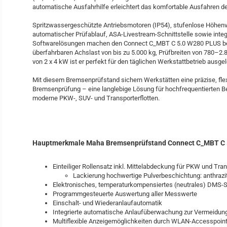
automatische Ausfahrhilfe erleichtert das komfortable Ausfahren d
Spritzwassergeschützte Antriebsmotoren (IP54), stufenlose Höhen
automatischer Prüfablauf, ASA-Livestream-Schnittstelle sowie integ
Softwarelösungen machen den Connect C_MBT C 5.0 W280 PLUS bes
überfahrbaren Achslast von bis zu 5.000 kg, Prüfbreiten von 780–2
von 2 x 4 kW ist er perfekt für den täglichen Werkstattbetrieb ausgel
Mit diesem Bremsenprüfstand sichern Werkstätten eine präzise, flex
Bremsenprüfung – eine langlebige Lösung für hochfrequentierten Be
moderne PKW-, SUV- und Transporterflotten.
Hauptmerkmale Maha Bremsenprüfstand Connect C_MBT C 
Einteiliger Rollensatz inkl. Mittelabdeckung für PKW und Tra
Lackierung hochwertige Pulverbeschichtung: anthrazi
Elektronisches, temperaturkompensiertes (neutrales) DMS-
Programmgesteuerte Auswertung aller Messwerte
Einschalt- und Wiederanlaufautomatik
Integrierte automatische Anlaufüberwachung zur Vermeidun
Multiflexible Anzeigemöglichkeiten durch WLAN-Accesspoin