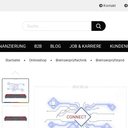
Kontakt
INANZIERUNG
B2B
BLOG
JOB & KARRIERE
KUNDEN
»
»
»
Startseite
Onlineshop
Bremsenprüftechnik
Bremsenprüfstand
Konto erstellen
Passwort vergessen?