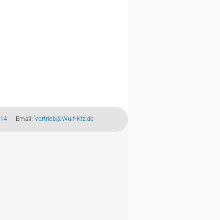
-14
Email:
Vertrieb@Wulf-Kfz.de