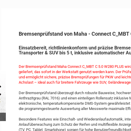
Bremsenprüfstand von Maha - Connect C_MBT
Einsatzbereit, richtlinienkonform und präzise Brems
Transporter & SUV bis 5 t, inklusive automatischer Au
Der Bremsenprüfstand Maha Connect C_MBT C 5.0 W280 PLUS wird a
geliefert, das sofort in der Werkstatt genutzt werden kann. Der Prüfs
und ermöglicht sichere, präzise Bremsprüfungen für PKW und leichte
Achslast – ideal auch für breitere Fahrzeuge wie SUV, Geländewage
Der Bremsenprüfstand überzeugt durch robuste Bauweise, hochwert
Anthrazitgrau (RAL 7016) und einen einteiligen Rollensatz inklusive
elektronische, temperaturkompensierte DMS-System gewährleistet
die programmgesteuerte Auswertung aller Messwerte maximale Effizi
Besondere Features wie Einschalt- und Wiederanlaufautomatik, inte
Anlaufüberwachung zum Schutz der Reifen und multiflexible Anzei
(TV, PC, Tablet, Smartphone) sorgen für hohe Benutzerfreundlichkei