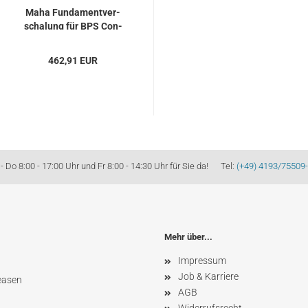
Maha Fun­da­ment­ver­
scha­lung für BPS Con­
nect...
462,91 EUR
Do 8:00 - 17:00 Uhr und Fr 8:00 - 14:30 Uhr für Sie da! Tel:
(+49) 4193/75509
Mehr über...
Impressum
Job & Karriere
easen
AGB