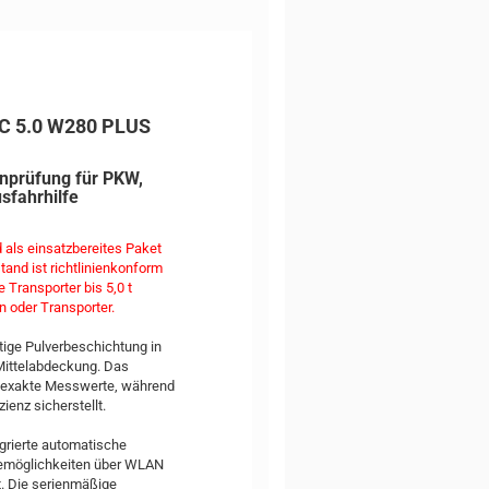
 C 5.0 W280 PLUS
enprüfung für PKW,
sfahrhilfe
ls einsatzbereites Paket
tand ist richtlinienkonform
 Transporter bis 5,0 t
n oder Transporter.
ige Pulverbeschichtung in
 Mittelabdeckung. Das
 exakte Messwerte, während
enz sicherstellt.
grierte automatische
gemöglichkeiten über WLAN
t. Die serienmäßige