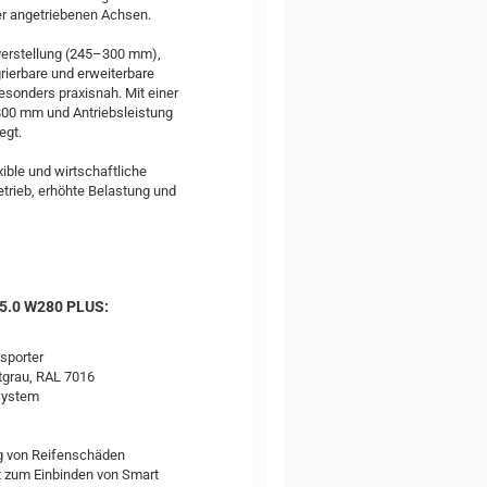
er angetriebenen Achsen.
verstellung (245–300 mm),
rierbare und erweiterbare
onders praxisnah. Mit einer
.800 mm und Antriebsleistung
egt.
ible und wirtschaftliche
trieb, erhöhte Belastung und
5.0 W280 PLUS:
nsporter
tgrau, RAL 7016
System
g von Reifenschäden
t zum Einbinden von Smart