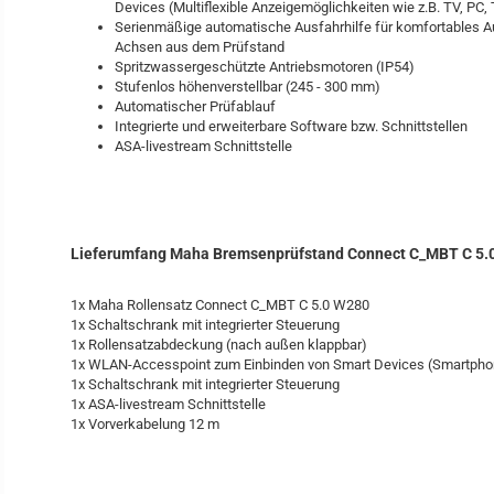
Devices (Multiflexible Anzeigemöglichkeiten wie z.B. TV, PC, 
Serienmäßige automatische Ausfahrhilfe für komfortables A
Achsen aus dem Prüfstand
Spritzwassergeschützte Antriebsmotoren (IP54)
Stufenlos höhenverstellbar (245 - 300 mm)
Automatischer Prüfablauf
Integrierte und erweiterbare Software bzw. Schnittstellen
ASA-livestream Schnittstelle
Lieferumfang Maha Bremsenprüfstand Connect C_MBT C 5.
1x Maha Rollensatz Connect C_MBT C 5.0 W280
1x Schaltschrank mit integrierter Steuerung
1x Rollensatzabdeckung (nach außen klappbar)
1x WLAN-Accesspoint zum Einbinden von Smart Devices (Smartphon
1x Schaltschrank mit integrierter Steuerung
1x ASA-livestream Schnittstelle
1x Vorverkabelung 12 m