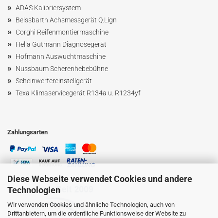
»
ADAS Kalibriersystem
»
Beissbarth Achsmessgerät Q.Lign
»
Corghi Reifenmontiermaschine
»
Hella Gutmann Diagnosegerät
»
Hofmann Ausw
uchtmaschin
e
»
Nussbaum
Scherenhebebühne
»
Scheinwerfereinstellgerät
»
Texa Klimaservicegerät R134a u. R1234yf
Zahlungsarten
Diese Webseite verwendet Cookies und andere
Technologien
Wir verwenden Cookies und ähnliche Technologien, auch von
Drittanbietern, um die ordentliche Funktionsweise der Website zu