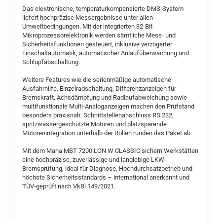
Das elektronische, temperaturkompensierte DMS-System
liefert hochpräzise Messergebnisse unter allen
Umweltbedingungen. Mit der integrierten 32-Bit-
Mikroprozessorelektronik werden sämtliche Mess- und
Sicherheitsfunktionen gesteuert, inklusive verzögerter
Einschaltautomatik, automatischer Anlaufüberwachung und
Schlupfabschaltung.
Weitere Features wie die serienmäßige automatische
Ausfahrhilfe, Einzelradschaltung, Differenzanzeigen für
Bremskraft, Achsdämpfung und Radlaufabweichung sowie
multifunktionale Multi-Analoganzeigen machen den Prüfstand
besonders praxisnah. Schnittstellenanschluss RS 232,
spritzwassergeschützte Motoren und platzsparende
Motorenintegration unterhalb der Rollen runden das Paket ab.
Mit dem Maha MBT 7200 LON W CLASSIC sichern Werkstätten
eine hochpräzise, zuverlässige und langlebige LKW-
Bremsprüfung, ideal für Diagnose, Hochdurchsatzbetrieb und
höchste Sicherheitsstandards – international anerkannt und
TÜV-geprüft nach VkBl 149/2021.