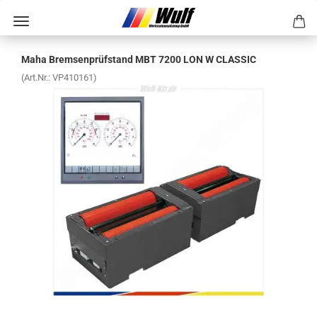
Maha Brem­sen­prüf­stand MBT 7200 LON W CLAS­SIC
(Art.Nr.:
VP410161
)