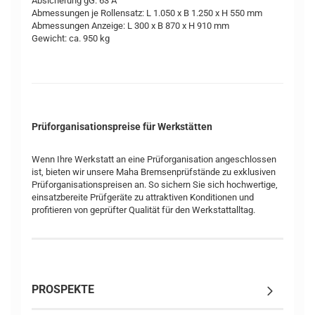
Absicherung gG: 63 A
Abmessungen je Rollensatz: L 1.050 x B 1.250 x H 550 mm
Abmessungen Anzeige: L 300 x B 870 x H 910 mm
Gewicht: ca. 950 kg
Prüforganisationspreise für Werkstätten
Wenn Ihre Werkstatt an eine Prüforganisation angeschlossen
ist, bieten wir unsere Maha Bremsenprüfstände zu exklusiven
Prüforganisationspreisen an. So sichern Sie sich hochwertige,
einsatzbereite Prüfgeräte zu attraktiven Konditionen und
profitieren von geprüfter Qualität für den Werkstattalltag.
PROSPEKTE