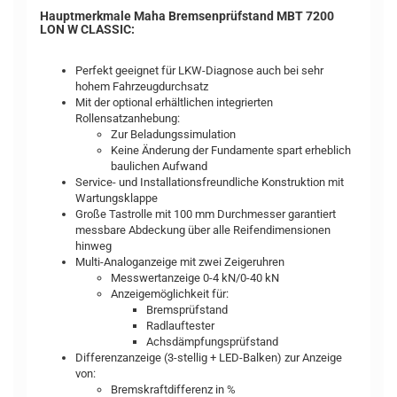
Hauptmerkmale Maha Bremsenprüfstand MBT 7200
LON W CLASSIC:
Perfekt geeignet für LKW-Diagnose auch bei sehr
hohem Fahrzeugdurchsatz
Mit der optional erhältlichen integrierten
Rollensatzanhebung:
Zur Beladungssimulation
Keine Änderung der Fundamente spart erheblich
baulichen Aufwand
Service- und Installationsfreundliche Konstruktion mit
Wartungsklappe
Große Tastrolle mit 100 mm Durchmesser garantiert
messbare Abdeckung über alle Reifendimensionen
hinweg
Multi-Analoganzeige mit zwei Zeigeruhren
Messwertanzeige 0-4 kN/0-40 kN
Anzeigemöglichkeit für:
Bremsprüfstand
Radlauftester
Achsdämpfungsprüfstand
Differenzanzeige (3-stellig + LED-Balken) zur Anzeige
von:
Bremskraftdifferenz in %