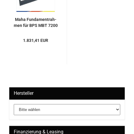
Maha Fun­da­m­ent­rah­
men für BPS MBT 7200
LON...
1.831,41 EUR
Hersteller
Finanzierung & Leasing