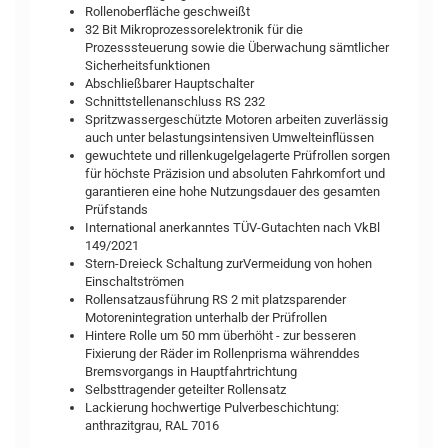
Rollenoberfläche geschweißt
32 Bit Mikroprozessorelektronik für die
Prozesssteuerung sowie die Überwachung sämtlicher
Sicherheitsfunktionen
Abschließbarer Hauptschalter
Schnittstellenanschluss RS 232
Spritzwassergeschützte Motoren arbeiten zuverlässig
auch unter belastungsintensiven Umwelteinflüssen
gewuchtete und rillenkugelgelagerte Prüfrollen sorgen
für höchste Präzision und absoluten Fahrkomfort und
garantieren eine hohe Nutzungsdauer des gesamten
Prüfstands
International anerkanntes TÜV-Gutachten nach VkBl
149/2021
Stern-Dreieck Schaltung zurVermeidung von hohen
Einschaltströmen
Rollensatzausführung RS 2 mit platzsparender
Motorenintegration unterhalb der Prüfrollen
Hintere Rolle um 50 mm überhöht - zur besseren
Fixierung der Räder im Rollenprisma währenddes
Bremsvorgangs in Hauptfahrtrichtung
Selbsttragender geteilter Rollensatz
Lackierung hochwertige Pulverbeschichtung:
anthrazitgrau, RAL 7016