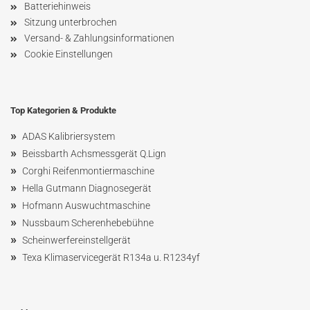
Batteriehinweis
Sitzung unterbrochen
Versand- & Zahlungsinformationen
Cookie Einstellungen
Top Kategorien & Produkte
»
ADAS Kalibriersystem
»
Beissbarth Achsmessgerät Q.Lign
»
Corghi Reifenmontiermaschine
»
Hella Gutmann Diagnosegerät
»
Hofmann Ausw
uchtmaschin
e
»
Nussbaum
Scherenhebebühne
»
Scheinwerfereinstellgerät
»
Texa Klimaservicegerät R134a u. R1234yf