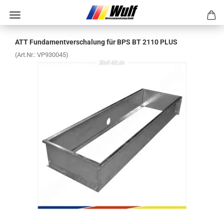
ATT Fun­da­ment­ver­scha­lung für BPS BT 2110 PLUS
(Art.Nr.:
VP930045
)