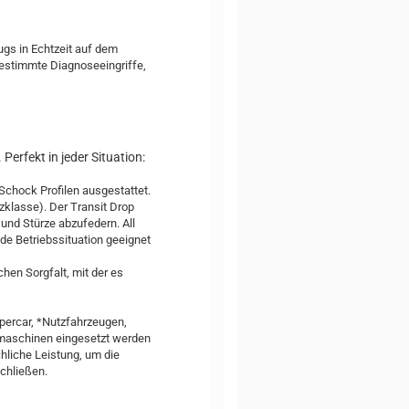
ugs in Echtzeit auf dem
bestimmte Diagnoseeingriffe,
Perfekt in jeder Situation:
Schock Profilen ausgestattet.
tzklasse). Der Transit Drop
und Stürze abzufedern. All
de Betriebssituation geeignet
hen Sorgfalt, mit der es
percar, *Nutzfahrzeugen,
umaschinen eingesetzt werden
chliche Leistung, um die
schließen.