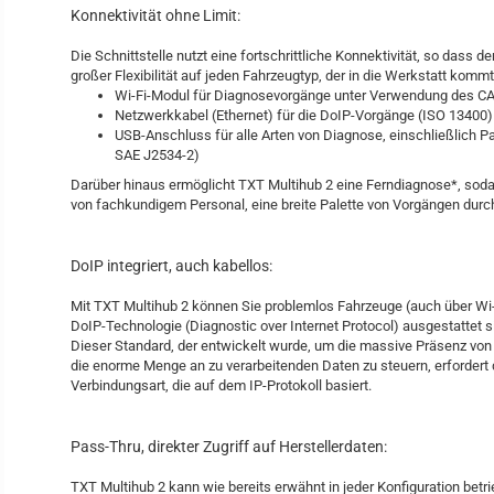
Konnektivität ohne Limit:
Die Schnittstelle nutzt eine fortschrittliche Konnektivität, so dass 
großer Flexibilität auf jeden Fahrzeugtyp, der in die Werkstatt kommt
Wi-Fi-Modul für Diagnosevorgänge unter Verwendung des C
Netzwerkkabel (Ethernet) für die DoIP-Vorgänge (ISO 13400)
USB-Anschluss für alle Arten von Diagnose, einschließlich 
SAE J2534-2)
Darüber hinaus ermöglicht TXT Multihub 2 eine Ferndiagnose*, soda
von fachkundigem Personal, eine breite Palette von Vorgängen dur
DoIP integriert, auch kabellos:
Mit TXT Multihub 2 können Sie problemlos Fahrzeuge (auch über Wi-F
DoIP-Technologie (Diagnostic over Internet Protocol) ausgestattet s
Dieser Standard, der entwickelt wurde, um die massive Präsenz von
die enorme Menge an zu verarbeitenden Daten zu steuern, erfordert
Verbindungsart, die auf dem IP-Protokoll basiert.
Pass-Thru, direkter Zugriff auf Herstellerdaten:
TXT Multihub 2 kann wie bereits erwähnt in jeder Konfiguration bet