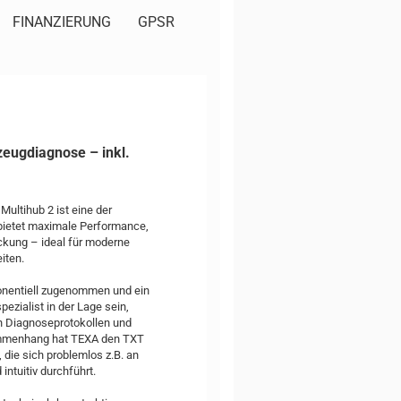
FINANZIERUNG
GPSR
rzeugdiagnose – inkl.
ltihub 2 ist eine der
bietet maximale Performance,
ckung – ideal für moderne
iten.
ponentiell zugenommen und ein
ezialist in der Lage sein,
n Diagnoseprotokollen und
sammenhang hat TEXA den TXT
, die sich problemlos z.B. an
intuitiv durchführt.