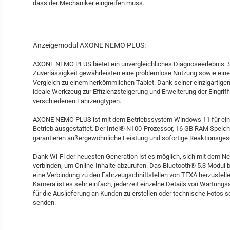
dass der Mechaniker eingreifen muss.
Anzeigemodul AXONE NEMO PLUS:
AXONE NEMO PLUS bietet ein unvergleichliches Diagnoseerlebnis. 
Zuverlässigkeit gewährleisten eine problemlose Nutzung sowie eine
Vergleich zu einem herkömmlichen Tablet. Dank seiner einzigartigen
ideale Werkzeug zur Effizienzsteigerung und Erweiterung der Eingrif
verschiedenen Fahrzeugtypen.
AXONE NEMO PLUS ist mit dem Betriebssystem Windows 11 für eine
Betrieb ausgestattet. Der Intel® N100-Prozessor, 16 GB RAM Speic
garantieren außergewöhnliche Leistung und sofortige Reaktionsges
Dank Wi-Fi der neuesten Generation ist es möglich, sich mit dem N
verbinden, um Online-Inhalte abzurufen. Das Bluetooth® 5.3 Modul biet
eine Verbindung zu den Fahrzeugschnittstellen von TEXA herzustellen
Kamera ist es sehr einfach, jederzeit einzelne Details von Wartungs
für die Auslieferung an Kunden zu erstellen oder technische Fotos 
senden.