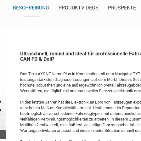
BESCHREIBUNG
PRODUKTVIDEOS
PROSPEKTE
Ultraschnell, robust und ideal für professionelle Fah
CAN FD & DoIP
Das Texa AXONE Nemo Plus in Kombination mit dem Navigator TXT Mu
leistungsstärksten Diagnose-Lösungen auf dem Markt. Dieses Set 
höchste Robustheit und eine außergewöhnlich breite Fahrzeugabde
Werkstätten, die täglich mit anspruchsvoller Fahrzeugelektronik arbe
In den letzten Jahren hat die Elektronik an Bord von Fahrzeugen ex
sehr hohes Maß an Komplexität erreicht. Heute muss der Reparatursp
bestmöglich an verschiedenen Fahrzeugtypen, mit unterschiedliche
vielfältigen Verbindungsmöglichkeiten zu arbeiten. In diesem Zu
Multihub 2 entwickelt, eine äußerst vielseitige Fahrzeugschnittstelle
Wartungsaktivitäten anpasst und diese in jeder Situation schnell und 