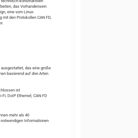
en technisch-konstruktiven
arbeiten, das Vorhandensein
ign, eine vom Linux-
ng mit den Protokollen CAN FD,
r.
 ausgestattet, das eine große
onen basierend auf drei Arten
hlossen ist
i-Fi, DoIP Ethernet, CAN-FD
önnen mehr als 40
e notwendigen Informationen