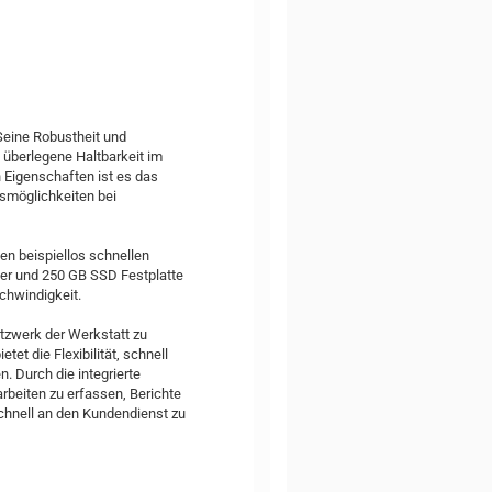
Seine Robustheit und
 überlegene Haltbarkeit im
 Eigenschaften ist es das
fsmöglichkeiten bei
n beispiellos schnellen
her und 250 GB SSD Festplatte
chwindigkeit.
etzwerk der Werkstatt zu
et die Flexibilität, schnell
. Durch die integrierte
arbeiten zu erfassen, Berichte
schnell an den Kundendienst zu