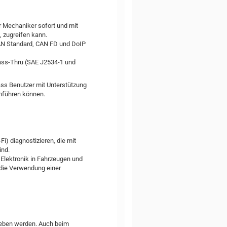
der Mechaniker sofort und mit
, zugreifen kann.
AN Standard, CAN FD und DoIP
Pass-Thru (SAE J2534-1 und
ss Benutzer mit Unterstützung
chführen können.
i) diagnostizieren, die mit
ind.
 Elektronik in Fahrzeugen und
 die Verwendung einer
rieben werden. Auch beim