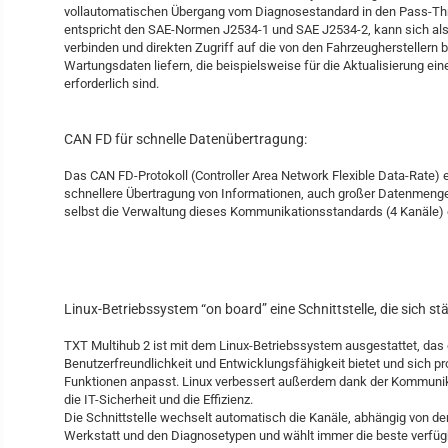
vollautomatischen Übergang vom Diagnosestandard in den Pass-Th
entspricht den SAE-Normen J2534-1 und SAE J2534-2, kann sich al
verbinden und direkten Zugriff auf die von den Fahrzeugherstellern 
Wartungsdaten liefern, die beispielsweise für die Aktualisierung ei
erforderlich sind.
CAN FD für schnelle Datenübertragung:
Das CAN FD-Protokoll (Controller Area Network Flexible Data-Rate) 
schnellere Übertragung von Informationen, auch großer Datenmenge
selbst die Verwaltung dieses Kommunikationsstandards (4 Kanäle) ei
Linux-Betriebssystem “on board” eine Schnittstelle, die sich st
TXT Multihub 2 ist mit dem Linux-Betriebssystem ausgestattet, das
Benutzerfreundlichkeit und Entwicklungsfähigkeit bietet und sich p
Funktionen anpasst. Linux verbessert außerdem dank der Kommuni
die IT-Sicherheit und die Effizienz.
Die Schnittstelle wechselt automatisch die Kanäle, abhängig von de
Werkstatt und den Diagnosetypen und wählt immer die beste verfüg