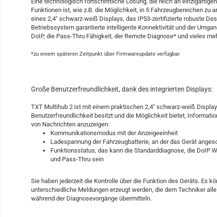
Eine technologisch fortschrittliche Lösung, die reich an einzigartig
Funktionen ist, wie z.B. die Möglichkeit, in 5 Fahrzeugbereichen zu 
eines 2,4″ schwarz-weiß Displays, das IP53-zertifizierte robuste Des
Betriebssystem garantierte intelligente Konnektivität und der Umga
DoIP, die Pass-Thru Fähigkeit, der Remote Diagnose* und vieles meh
*zu einem späteren Zeitpunkt über Firmwareupdate verfügbar.
Große Benutzerfreundlichkeit, dank des integrierten Displays:
TXT Multihub 2 ist mit einem praktischen 2,4″ schwarz-weiß Display
Benutzerfreundlichkeit besitzt und die Möglichkeit bietet, Informati
von Nachrichten anzuzeigen:
Kommunikationsmodus mit der Anzeigeeinheit
Ladespannung der Fahrzeugbatterie, an der das Gerät angesc
Funktionsstatus, das kann die Standarddiagnose, die DoIP W
und Pass-Thru sein
Sie haben jederzeit die Kontrolle über die Funktion des Geräts. Es k
unterschiedliche Meldungen erzeugt werden, die dem Techniker all
während der Diagnosevorgänge übermitteln.