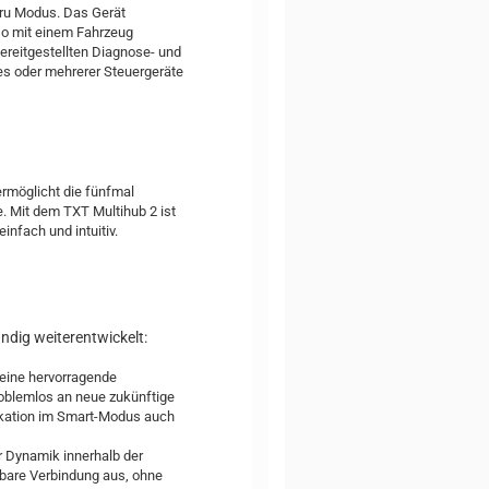
ru Modus. Das Gerät
so mit einem Fahrzeug
bereitgestellten Diagnose- und
nes oder mehrerer Steuergeräte
ermöglicht die fünfmal
. Mit dem TXT Multihub 2 ist
nfach und intuitiv.
ändig weiterentwickelt:
 eine hervorragende
roblemlos an neue zukünftige
kation im Smart-Modus auch
r Dynamik innerhalb der
bare Verbindung aus, ohne