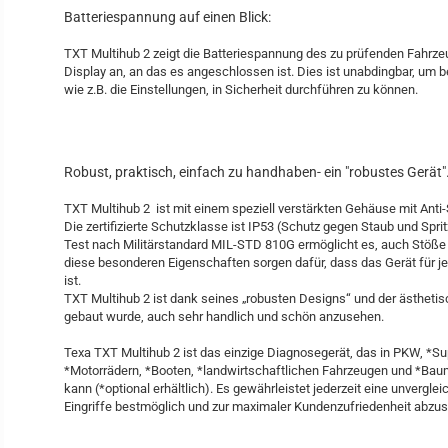
Batteriespannung auf einen Blick:
TXT Multihub 2 zeigt die Batteriespannung des zu prüfenden Fahrze
Display an, an das es angeschlossen ist. Dies ist unabdingbar, um 
wie z.B. die Einstellungen, in Sicherheit durchführen zu können.
Robust, praktisch, einfach zu handhaben- ein "robustes Gerät". 
TXT Multihub 2 ist mit einem speziell verstärkten Gehäuse mit Anti-
Die zertifizierte Schutzklasse ist IP53 (Schutz gegen Staub und Spri
Test nach Militärstandard MIL-STD 810G ermöglicht es, auch Stöße 
diese besonderen Eigenschaften sorgen dafür, dass das Gerät für je
ist.
TXT Multihub 2 ist dank seines „robusten Designs“ und der ästhetisc
gebaut wurde, auch sehr handlich und schön anzusehen.
Texa TXT Multihub 2 ist das einzige Diagnosegerät, das in PKW, *Su
*Motorrädern, *Booten, *landwirtschaftlichen Fahrzeugen und *Ba
kann (*optional erhältlich). Es gewährleistet jederzeit eine unverglei
Eingriffe bestmöglich und zur maximaler Kundenzufriedenheit abzu