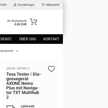
Hilfe
Kundenlogin
Merkzettel
Ihr Warenkorb
0,00 EUR
DIENST
ÜBER UNS
KONTAKT
»
ransporter
Auf
(Art.Nr.:
APP30.1
)
Texa Tes­ter / Dia­
den
gno­se­ge­rät
AXONE Nemo
Merkzettel
Plus mit Na­vi­ga­
tor TXT Mul­ti­hub
2
Lieferzeit: