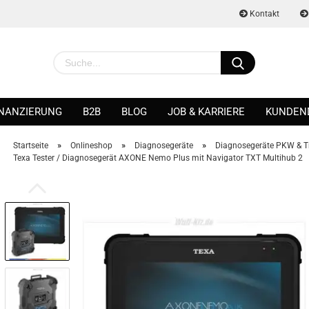
Kontakt
INANZIERUNG
B2B
BLOG
JOB & KARRIERE
KUNDEN
»
»
»
Startseite
Onlineshop
Diagnosegeräte
Diagnosegeräte PKW & T
Texa Tester / Diagnosegerät AXONE Nemo Plus mit Navigator TXT Multihub 2
Konto erstellen
Passwort vergessen?