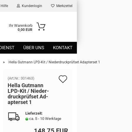
Hilfe
Kundenlogin
Merkzettel
Ihr Warenkorb
0,00 EUR
DIENST
ÜBER UNS
KONTAKT
»
Hella Gutmann LPD-Kit / Niederdruckprüfset Adapterset 1
Auf
(Art.Nr.:
301463
)
Hella Gut­mann
den
LPD-​Kit / Nie­der­
druck­prüf­set Ad­
Merkzettel
ap­ter­set 1
Lieferzeit:
ca. 5 - 10 Werktage
148,75 EUR