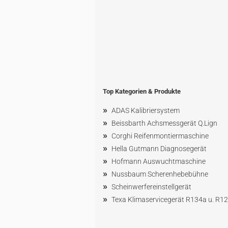
Top Kategorien & Produkte
»
ADAS Kalibriersystem
»
Beissbarth Achsmessgerät Q.Lign
»
Corghi Reifenmontiermaschine
»
Hella Gutmann Diagnosegerät
»
Hofmann Ausw
uchtmaschin
e
»
Nussbaum
Scherenhebebühne
»
Scheinwerfereinstellgerät
»
Texa Klimaservicegerät R134a u. R1