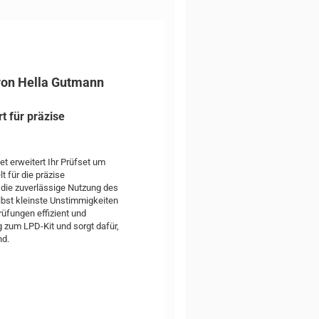
 von Hella Gutmann
t für präzise
t erweitert Ihr Prüfset um
t für die präzise
 die zuverlässige Nutzung des
bst kleinste Unstimmigkeiten
üfungen effizient und
g zum LPD-Kit und sorgt dafür,
nd.