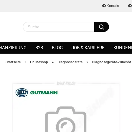
Kontakt
INANZIERUNG
B2B
BLOG
JOB & KARRIERE
KUNDEN
»
»
»
Startseite
Onlineshop
Diagnosegeräte
Diagnosegeräte-Zubehör
Konto erstellen
Passwort vergessen?