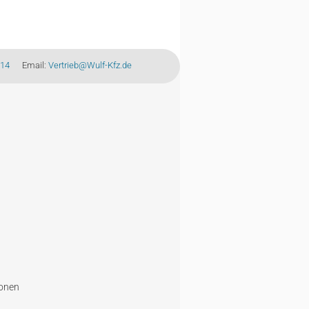
-14
Email:
Vertrieb@Wulf-Kfz.de
ionen