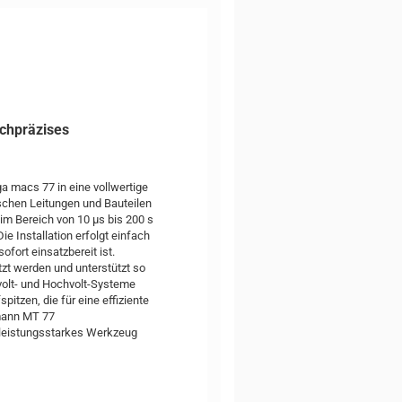
chpräzises
 macs 77 in eine vollwertige
schen Leitungen und Bauteilen
im Bereich von 10 µs bis 200 s
ie Installation erfolgt einfach
fort einsatzbereit ist.
zt werden und unterstützt so
volt- und Hochvolt-Systeme
itzen, die für eine effiziente
tmann MT 77
 leistungsstarkes Werkzeug