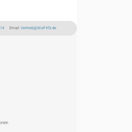
-14
Email:
Vertrieb@Wulf-Kfz.de
ionen