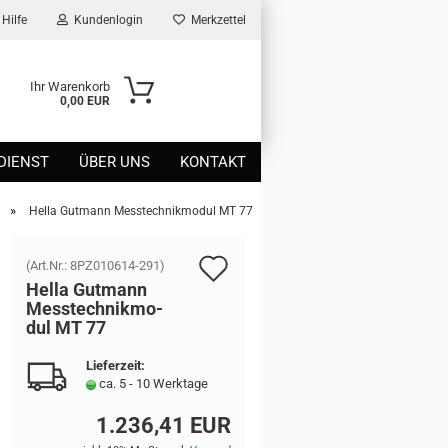
Hilfe
Kundenlogin
Merkzettel
Ihr Warenkorb
0,00 EUR
DIENST
ÜBER UNS
KONTAKT
»
Hella Gutmann Messtechnikmodul MT 77
Auf
(Art.Nr.:
8PZ010614-291
)
Hella Gut­mann
den
Mess­tech­nik­mo­
dul MT 77
Merkzettel
Lieferzeit:
ca. 5 - 10 Werktage
1.236,41 EUR