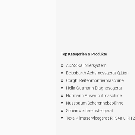
Top Kategorien & Produkte
»
ADAS Kalibriersystem
»
Beissbarth Achsmessgerät Q.Lign
»
Corghi Reifenmontiermaschine
»
Hella Gutmann Diagnosegerät
»
Hofmann Ausw
uchtmaschin
e
»
Nussbaum
Scherenhebebühne
»
Scheinwerfereinstellgerät
»
Texa Klimaservicegerät R134a u. R1