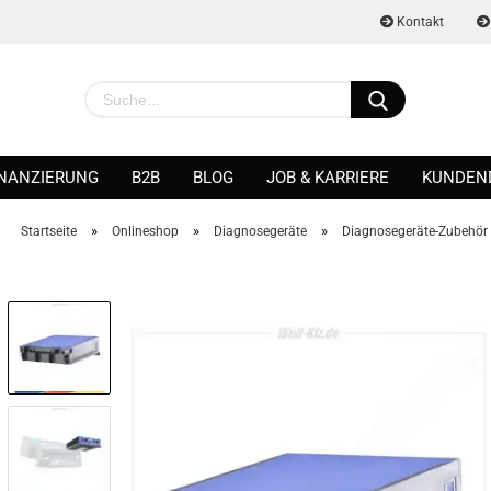
Kontakt
INANZIERUNG
B2B
BLOG
JOB & KARRIERE
KUNDEN
»
»
»
Startseite
Onlineshop
Diagnosegeräte
Diagnosegeräte-Zubehör
Konto erstellen
Passwort vergessen?