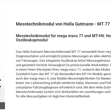
Messtechnikmodul von Hella Gutmann - MT 77
Messtechnikmodul für mega macs 77 und MT-HV. Ho
Oszilloskopmodul
Das Hella Gutmann Messtechnikmodul MT 77 verwandelt Ihren mega
Diagnosestation und ermöglicht präzise Messungen an allen elektri
von Fahrzeugen. Das integrierte Oszilloskop liefert Messergebnisse 
und garantiert höchste Genauigkeit für professionelle Werkstätten. D
in einen freien Steckplatz Ihres mega macs 77, wodurch das Modul so
Zusätzlich kann das MT 77 als Bestandteil des MT-HV Moduls genut
auch den mega macs X, was flexible Messmöglichkeiten für Nieder
bietet. Der Lieferumfang enthält sämtliche Kabel, Klemmen und Prüfsp
und präzise Fahrzeugdiagnose erforderlich sind. Mit dem Hella Gu
Messtechnikmodul sichern sich Werkstätten ein zuverlässiges und
für alle Messaufgaben im täglichen Werkstattbetrieb.