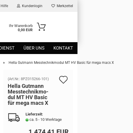
Hilfe
Kundenlogin
Merkzettel
Ihr Warenkorb
0,00 EUR
DIENST
ÜBER UNS
KONTAKT
»
Hella Gutmann Messtechnikmodul MT HV Basic für mega macs X
Auf
(Art.Nr.:
8PZ015266-101
)
Hella Gut­mann
den
Mess­tech­nik­mo­
dul MT HV Basic
Merkzettel
für mega macs X
Lieferzeit:
ca. 5 - 10 Werktage
1.474,41 EUR