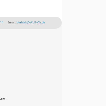
-14
Email:
Vertrieb@Wulf-Kfz.de
ionen