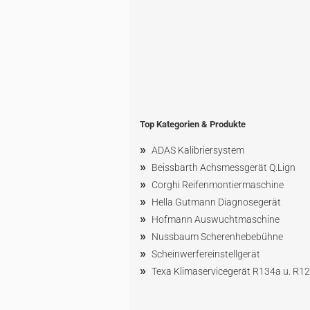
Top Kategorien & Produkte
»
ADAS Kalibriersystem
»
Beissbarth Achsmessgerät Q.Lign
»
Corghi Reifenmontiermaschine
»
Hella Gutmann Diagnosegerät
»
Hofmann Ausw
uchtmaschin
e
»
Nussbaum
Scherenhebebühne
»
Scheinwerfereinstellgerät
»
Texa Klimaservicegerät R134a u. R1