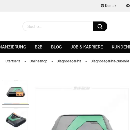
Kontakt
INANZIERUNG
B2B
BLOG
JOB & KARRIERE
KUNDEN
»
»
»
Startseite
Onlineshop
Diagnosegeräte
Diagnosegeräte-Zubehör
Konto erstellen
Passwort vergessen?