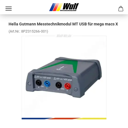
Hella Gut­mann Mess­tech­nik­mo­dul MT USB für mega macs X
(Art.Nr.:
8PZ015266-​001
)