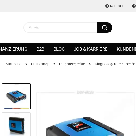
Kontakt
INANZIERUNG
B2B
BLOG
JOB & KARRIERE
KUNDEN
»
»
»
Startseite
Onlineshop
Diagnosegeräte
Diagnosegeräte-Zubehör
Konto erstellen
Passwort vergessen?