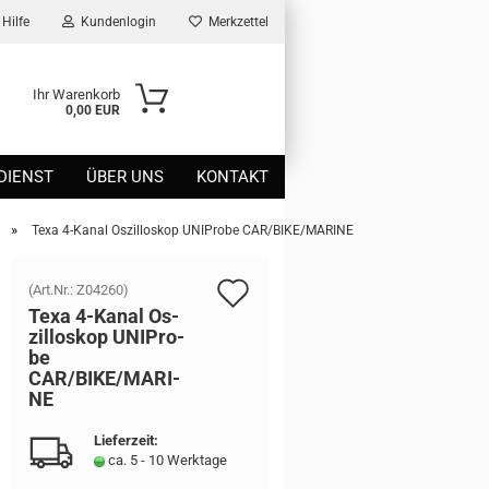
Hilfe
Kundenlogin
Merkzettel
Ihr Warenkorb
0,00 EUR
DIENST
ÜBER UNS
KONTAKT
»
Texa 4-Kanal Oszilloskop UNIProbe CAR/BIKE/MARINE
Auf
(Art.Nr.:
Z04260
)
Texa 4-​Kanal Os­
den
zil­lo­skop UNI­Pro­
be
Merkzettel
CAR/BIKE/MA­RI­
NE
Lieferzeit:
ca. 5 - 10 Werktage