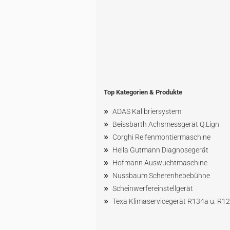
Top Kategorien & Produkte
»
ADAS Kalibriersystem
»
Beissbarth Achsmessgerät Q.Lign
»
Corghi Reifenmontiermaschine
»
Hella Gutmann Diagnosegerät
»
Hofmann Ausw
uchtmaschin
e
»
Nussbaum
Scherenhebebühne
»
Scheinwerfereinstellgerät
»
Texa Klimaservicegerät R134a u. R1