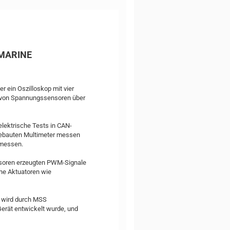
/MARINE
r ein Oszilloskop mit vier
 von Spannungssensoren über
elektrische Tests in CAN-
gebauten Multimeter messen
 messen.
nsoren erzeugten PWM-Signale
he Aktuatoren wie
e wird durch MSS
erät entwickelt wurde, und