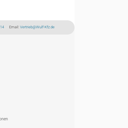
-14
Email:
Vertrieb@Wulf-Kfz.de
ionen