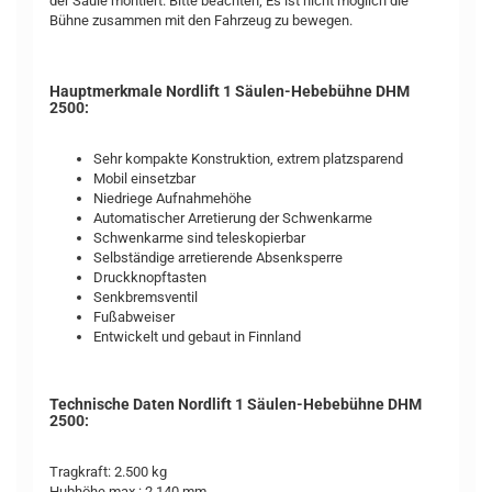
der Säule montiert. Bitte beachten; Es ist nicht möglich die
Bühne zusammen mit den Fahrzeug zu bewegen.
Hauptmerkmale Nordlift 1 Säulen-Hebebühne DHM
2500:
Sehr kompakte Konstruktion, extrem platzsparend
Mobil einsetzbar
Niedriege Aufnahmehöhe
Automatischer Arretierung der Schwenkarme
Schwenkarme sind teleskopierbar
Selbständige arretierende Absenksperre
Druckknopftasten
Senkbremsventil
Fußabweiser
Entwickelt und gebaut in Finnland
Technische Daten Nordlift 1 Säulen-Hebebühne DHM
2500:
Tragkraft: 2.500 kg
Hubhöhe max.: 2.140 mm