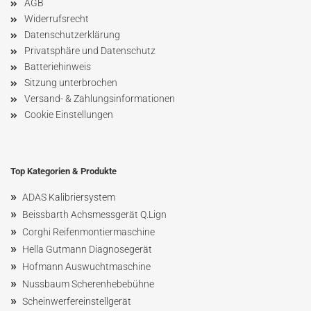
AGB
Widerrufsrecht
Datenschutzerklärung
Privatsphäre und Datenschutz
Batteriehinweis
Sitzung unterbrochen
Versand- & Zahlungsinformationen
Cookie Einstellungen
Top Kategorien & Produkte
»
ADAS Kalibriersystem
»
Beissbarth Achsmessgerät Q.Lign
»
Corghi Reifenmontiermaschine
»
Hella Gutmann Diagnosegerät
»
Hofmann Ausw
uchtmaschin
e
»
Nussbaum
Scherenhebebühne
»
Scheinwerfereinstellgerät