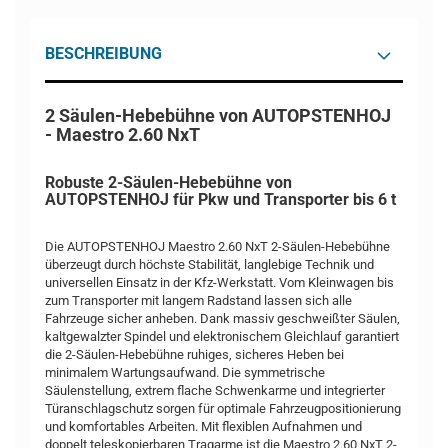
BESCHREIBUNG
2 Säulen-Hebebühne von AUTOPSTENHOJ
- Maestro 2.60 NxT
Robuste 2-Säulen-Hebebühne von
AUTOPSTENHOJ für Pkw und Transporter bis 6 t
Die AUTOPSTENHOJ Maestro 2.60 NxT 2-Säulen-Hebebühne
überzeugt durch höchste Stabilität, langlebige Technik und
universellen Einsatz in der Kfz-Werkstatt. Vom Kleinwagen bis
zum Transporter mit langem Radstand lassen sich alle
Fahrzeuge sicher anheben. Dank massiv geschweißter Säulen,
kaltgewalzter Spindel und elektronischem Gleichlauf garantiert
die 2-Säulen-Hebebühne ruhiges, sicheres Heben bei
minimalem Wartungsaufwand. Die symmetrische
Säulenstellung, extrem flache Schwenkarme und integrierter
Türanschlagschutz sorgen für optimale Fahrzeugpositionierung
und komfortables Arbeiten. Mit flexiblen Aufnahmen und
doppelt teleskopierbaren Tragarme ist die Maestro 2.60 NxT 2-