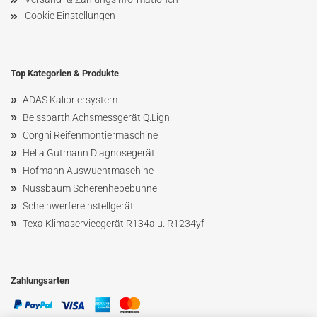
Cookie Einstellungen
Top Kategorien & Produkte
»
ADAS Kalibriersystem
»
Beissbarth Achsmessgerät Q.Lign
»
Corghi Reifenmontiermaschine
»
Hella Gutmann Diagnosegerät
»
Hofmann Ausw
uchtmaschin
e
»
Nussbaum
Scherenhebebühne
»
Scheinwerfereinstellgerät
»
Texa Klimaservicegerät R134a u. R1234yf
Zahlungsarten