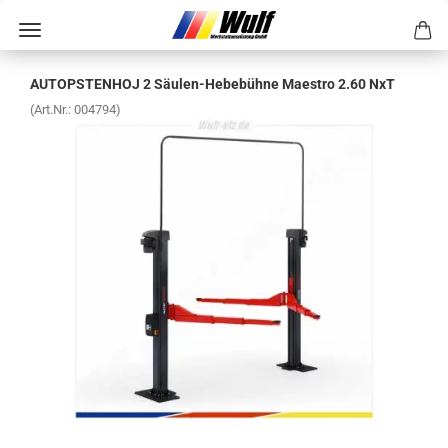
AUTOPS­TEN­HOJ 2 Säulen-​Hebebühne Ma­es­tro 2.60 NxT
(Art.Nr.:
004794
)