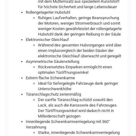
mit dem Mutternsatz aus speziellem Kunststoff
für höchste Sicherheit und lange Lebensdauer
Rollengelagerter Hubstuhl
Ruhiges Laufverhalten, geringe Beanspruchung
der Motoren, weniger Stromverbrauch und somit
weniger Kosten gewährleistet der rollengelagerte
Hubstuhl dank der geringen Reibung in der Säule
Elektronischer Gleichlauf
Während des gesamten Hubvorganges wird über
einen Implusvergleich der beiden Säulen der
elektronische Gleichlauf überwacht und geregelt
Asymmetrische Säulenstellung
Rückversetztes Einparken ermöglicht einen
optimalen Türöffnungswinkel
Extrem flache Schwenkarme
Ideal für tiefergelegte Fahrzeuge dank geringer
Unterschwenkhöhe
Türanschlagschutz serienmäßig
Der sanfte Türanschlag schützt sowohl den
Lack, als auch die Karosserie des Fahrzeuges.
Der Türöffnungswinkel wird dadurch nicht in
Mitleidenschaft gezogen
Innenliegende Schwenkarmverriegelung mit 360°
Verzahnung
Starke, innenliegende Schwenkarmverriegelung