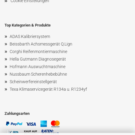
Cookie Einstellungen
Top Kategorien & Produkte
»
ADAS Kalibriersystem
»
Beissbarth Achsmessgerät Q.Lign
»
Corghi Reifenmontiermaschine
»
Hella Gutmann Diagnosegerät
»
Hofmann Ausw
uchtmaschin
e
»
Nussbaum
Scherenhebebühne
»
Scheinwerfereinstellgerät
»
Texa Klimaservicegerät R134a u. R1234yf
Zahlungsarten