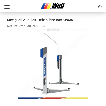
Ra­vaglio­li 2 Säulen-​​He­be­büh­ne RAV KPX35
(Art.Nr.:
RAV.KPX35.990105.
)