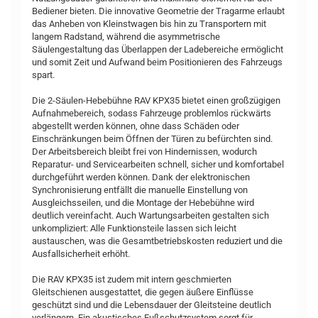
Bediener bieten. Die innovative Geometrie der Tragarme erlaubt
das Anheben von Kleinstwagen bis hin zu Transportern mit
langem Radstand, während die asymmetrische
Säulengestaltung das Überlappen der Ladebereiche ermöglicht
und somit Zeit und Aufwand beim Positionieren des Fahrzeugs
spart.
Die 2-Säulen-Hebebühne RAV KPX35 bietet einen großzügigen
Aufnahmebereich, sodass Fahrzeuge problemlos rückwärts
abgestellt werden können, ohne dass Schäden oder
Einschränkungen beim Öffnen der Türen zu befürchten sind.
Der Arbeitsbereich bleibt frei von Hindernissen, wodurch
Reparatur- und Servicearbeiten schnell, sicher und komfortabel
durchgeführt werden können. Dank der elektronischen
Synchronisierung entfällt die manuelle Einstellung von
Ausgleichsseilen, und die Montage der Hebebühne wird
deutlich vereinfacht. Auch Wartungsarbeiten gestalten sich
unkompliziert: Alle Funktionsteile lassen sich leicht
austauschen, was die Gesamtbetriebskosten reduziert und die
Ausfallsicherheit erhöht.
Die RAV KPX35 ist zudem mit intern geschmierten
Gleitschienen ausgestattet, die gegen äußere Einflüsse
geschützt sind und die Lebensdauer der Gleitsteine deutlich
verlängern. Ein akustisches Fußschutzsystem sorgt für