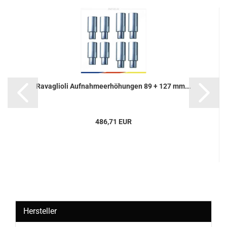
Ra­vaglio­li Auf­nah­me­er­hö­hun­gen 89 + 127 mm...
486,71 EUR
Hersteller