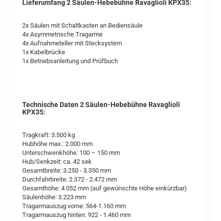
Lieferumfang 2 Säulen-Hebebühne Ravaglioli KPX35:
2x Säulen mit Schaltkasten an Bediensäule
4x Asymmetrische Tragarme
4x Aufnahmeteller mit Stecksystem
1x Kabelbrücke
1x Betriebsanleitung und Prüfbuch
Technische Daten 2 Säulen-Hebebühne Ravaglioli
KPX35:
Tragkraft: 3.500 kg
Hubhöhe max.: 2.000 mm
Unterschwenkhöhe: 100 – 150 mm
Hub/Senkzeit: ca. 42 sek
Gesamtbreite: 3.250 - 3.350 mm
Durchfahrbreite: 2.372 - 2.472 mm
Gesamthöhe: 4.052 mm (auf gewünschte Höhe einkürzbar)
Säulenhöhe: 3.223 mm
Tragarmauszug vorne: 564-1.160 mm
Tragarmauszug hinten: 922 - 1.460 mm