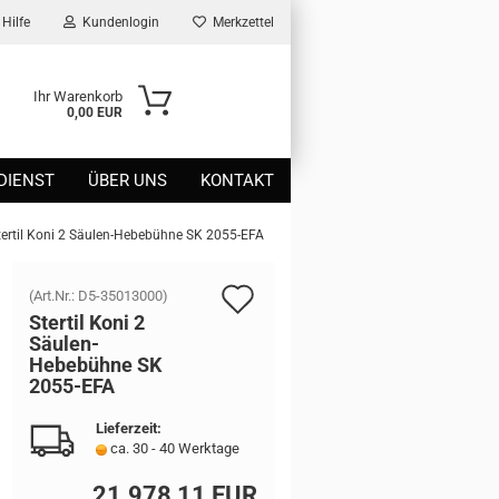
Hilfe
Kundenlogin
Merkzettel
Ihr Warenkorb
0,00 EUR
DIENST
ÜBER UNS
KONTAKT
tertil Koni 2 Säulen-Hebebühne SK 2055-EFA
Auf
(Art.Nr.:
D5-35013000
)
Ster­til Koni 2
den
Säulen-​
Hebebühne SK
Merkzettel
2055-​EFA
Lieferzeit:
ca. 30 - 40 Werktage
21.978,11 EUR