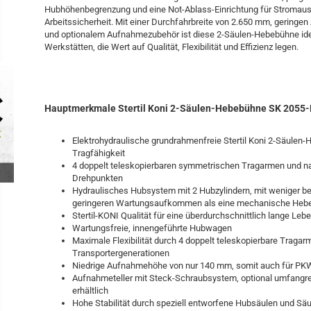
Hubhöhenbegrenzung und eine Not-Ablass-Einrichtung für Stromaus
Arbeitssicherheit. Mit einer Durchfahrbreite von 2.650 mm, geringe
und optionalem Aufnahmezubehör ist diese 2-Säulen-Hebebühne idea
Werkstätten, die Wert auf Qualität, Flexibilität und Effizienz legen.
Hauptmerkmale Stertil Koni 2-Säulen-Hebebühne SK 2055-
Elektrohydraulische grundrahmenfreie Stertil Koni 2-Säulen
Tragfähigkeit
4 doppelt teleskopierbaren symmetrischen Tragarmen und n
Drehpunkten
Hydraulisches Hubsystem mit 2 Hubzylindern, mit weniger be
geringeren Wartungsaufkommen als eine mechanische Heb
Stertil-KONI Qualität für eine überdurchschnittlich lange Le
Wartungsfreie, innengeführte Hubwagen
Maximale Flexibilität durch 4 doppelt teleskopierbare Tragar
Transportergenerationen
Niedrige Aufnahmehöhe von nur 140 mm, somit auch für PK
Aufnahmeteller mit Steck-Schraubsystem, optional umfang
erhältlich
Hohe Stabilität durch speziell entworfene Hubsäulen und Säu