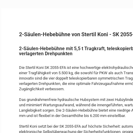
2-Säulen-Hebebühne von Stertil Koni - SK 2055
2-Säulen-Hebebühne mit 5,5 t Tragkraft, teleskopie
verlagerten Drehpunkten
Die Stertil Koni SK 2055-EFA ist eine hochwertige elektrohydraulis
einer Tragfähigkeit von 5.500 kg, die sowohl für PKW als auch Trans
innovativ sind die vier doppelt teleskopierbaren symmetrischen Tr
verlagerten Drehpunkten, die eine optimale Fahrzeugaufnahme ermög
Zugänglichkeit verbessern.
Das grundrahmenfreie hydraulische Hubsystem mit zwei Hubzylinder
und minimiert Wartungsaufwand, während die innengeführten, wart
Langlebigkeit sorgen. Die 2-Säulen-Hebebühne bietet eine niedrig
mm und ist flexibel in der Gesamthöhe bis 6.200 mm einstellbar.
Stertil Koni setzt bei der SK 2055-EFA auf höchste Sicherheit: auto
elektronische Selbstüberwachung der Sicherheitsfunktionen, prog