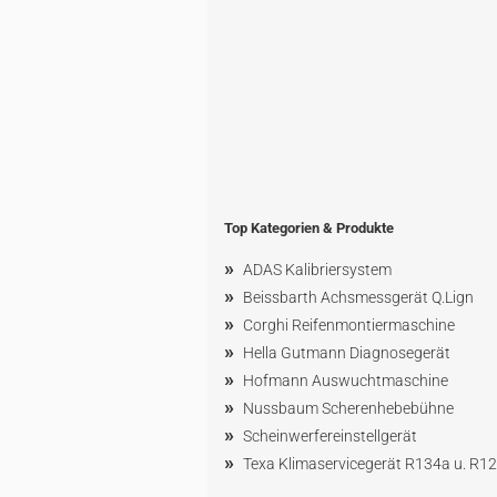
Top Kategorien & Produkte
»
ADAS Kalibriersystem
»
Beissbarth Achsmessgerät Q.Lign
»
Corghi Reifenmontiermaschine
»
Hella Gutmann Diagnosegerät
»
Hofmann Ausw
uchtmaschin
e
»
Nussbaum
Scherenhebebühne
»
Scheinwerfereinstellgerät
»
Texa Klimaservicegerät R134a u. R1