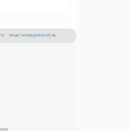
-14
Email:
Vertrieb@Wulf-Kfz.de
ionen