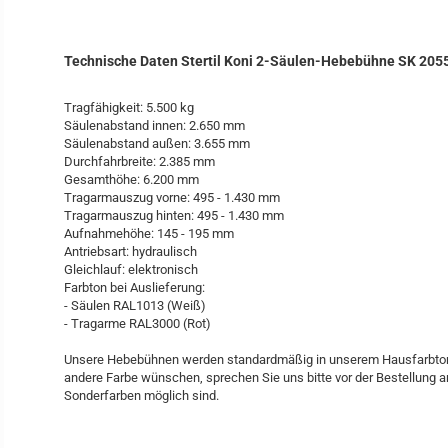
Technische Daten Stertil Koni 2-Säulen-Hebebühne SK 205
Tragfähigkeit: 5.500 kg
Säulenabstand innen: 2.650 mm
Säulenabstand außen: 3.655 mm
Durchfahrbreite: 2.385 mm
Gesamthöhe: 6.200 mm
Tragarmauszug vorne: 495 - 1.430 mm
Tragarmauszug hinten: 495 - 1.430 mm
Aufnahmehöhe: 145 - 195 mm
Antriebsart: hydraulisch
Gleichlauf: elektronisch
Farbton bei Auslieferung:
- Säulen RAL1013 (Weiß)
- Tragarme RAL3000 (Rot)
Unsere Hebebühnen werden standardmäßig in unserem Hausfarbton 
andere Farbe wünschen, sprechen Sie uns bitte vor der Bestellung a
Sonderfarben möglich sind.