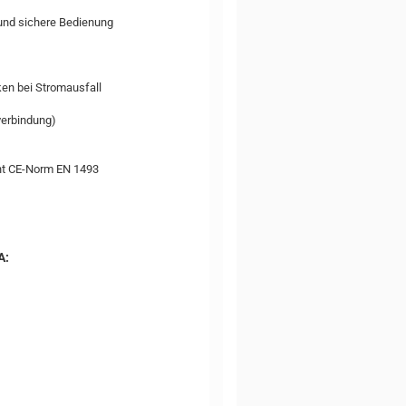
 und sichere Bedienung
en bei Stromausfall
verbindung)
cht CE-Norm EN 1493
A: