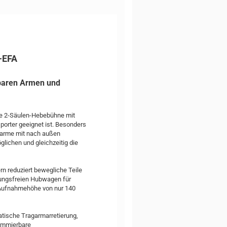
-EFA
rbaren Armen und
che 2-Säulen-Hebebühne mit
porter geeignet ist. Besonders
agarme mit nach außen
lichen und gleichzeitig die
n reduziert bewegliche Teile
ungsfreien Hubwagen für
e Aufnahmehöhe von nur 140
matische Tragarmarretierung,
rammierbare