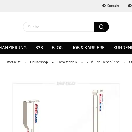
Kontakt
INANZIERUNG
B2B
BLOG
JOB & KARRIERE
KUNDEN
»
»
»
»
Startseite
Onlineshop
Hebetechnik
2 Säulen-Hebebühne
S
Konto erstellen
Passwort vergessen?