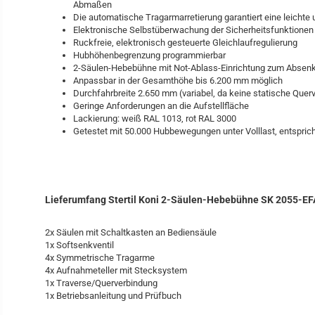
Abmaßen
Die automatische Tragarmarretierung garantiert eine leichte
Elektronische Selbstüberwachung der Sicherheitsfunktionen
Ruckfreie, elektronisch gesteuerte Gleichlaufregulierung
Hubhöhenbegrenzung programmierbar
2-Säulen-Hebebühne mit Not-Ablass-Einrichtung zum Absenk
Anpassbar in der Gesamthöhe bis 6.200 mm möglich
Durchfahrbreite 2.650 mm (variabel, da keine statische Quer
Geringe Anforderungen an die Aufstellfläche
Lackierung: weiß RAL 1013, rot RAL 3000
Getestet mit 50.000 Hubbewegungen unter Volllast, entspri
Lieferumfang Stertil Koni 2-Säulen-Hebebühne SK 2055-EF
2x Säulen mit Schaltkasten an Bediensäule
1x Softsenkventil
4x Symmetrische Tragarme
4x Aufnahmeteller mit Stecksystem
1x Traverse/Querverbindung
1x Betriebsanleitung und Prüfbuch