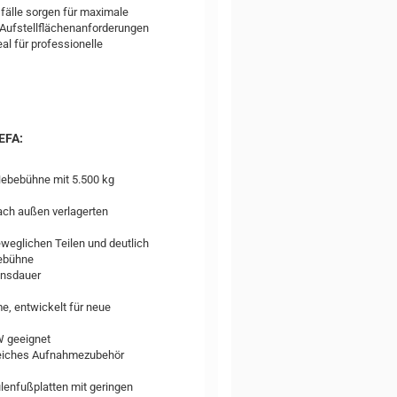
fälle sorgen für maximale
n Aufstellflächenanforderungen
l für professionelle
EFA:
-Hebebühne mit 5.500 kg
ach außen verlagerten
weglichen Teilen und deutlich
ebühne
bensdauer
me, entwickelt für neue
W geeignet
reiches Aufnahmezubehör
lenfußplatten mit geringen