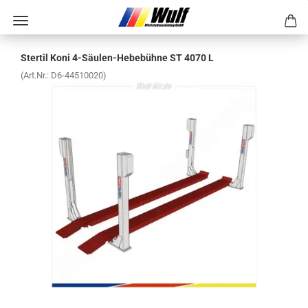
Ster­til Koni 4-​Säulen-Hebebühne ST 4070 L
(Art.Nr.:
D6-​44510020
)