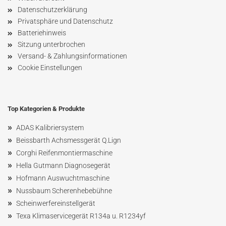
Datenschutzerklärung
Privatsphäre und Datenschutz
Batteriehinweis
Sitzung unterbrochen
Versand- & Zahlungsinformationen
Cookie Einstellungen
Top Kategorien & Produkte
»
ADAS Kalibriersystem
»
Beissbarth Achsmessgerät Q.Lign
»
Corghi Reifenmontiermaschine
»
Hella Gutmann Diagnosegerät
»
Hofmann Ausw
uchtmaschin
e
»
Nussbaum
Scherenhebebühne
»
Scheinwerfereinstellgerät
»
Texa Klimaservicegerät R134a u. R1234yf