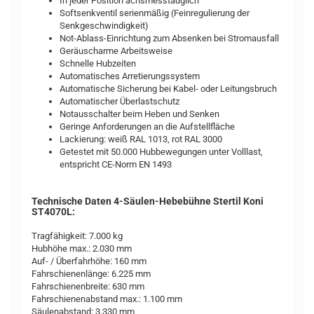
In jeder Position achsmesstauglich
Softsenkventil serienmäßig (Feinregulierung der
Senkgeschwindigkeit)
Not-Ablass-Einrichtung zum Absenken bei Stromausfall
Geräuscharme Arbeitsweise
Schnelle Hubzeiten
Automatisches Arretierungssystem
Automatische Sicherung bei Kabel- oder Leitungsbruch
Automatischer Überlastschutz
Notausschalter beim Heben und Senken
Geringe Anforderungen an die Aufstellfläche
Lackierung: weiß RAL 1013, rot RAL 3000
Getestet mit 50.000 Hubbewegungen unter Volllast,
entspricht CE-Norm EN 1493
Technische Daten 4-Säulen-Hebebühne Stertil Koni
ST4070L:
Tragfähigkeit: 7.000 kg
Hubhöhe max.: 2.030 mm
Auf- / Überfahrhöhe: 160 mm
Fahrschienenlänge: 6.225 mm
Fahrschienenbreite: 630 mm
Fahrschienenabstand max.: 1.100 mm
Säulenabstand: 3.330 mm