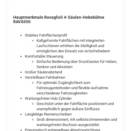
Hauptmerkmale Ravaglioli 4-Säulen-Hebebühne
RAV4350:
Stabiles Fahrflächenprofil
Kaltgeformte Fahrflächen mit integrierten
Laufschienen erhöhen die Steifigkeit und
ermöglichen den Einsatz von Achsfreihebern
Komfortable Steuerung
Einfache Bedienung über Drucktasten für Heben,
Senken und Absetzen
Großer Säulenabstand
Verstellbare Fahrbahnen
Für optimale Zugänglichkeit zum
Fahrzeugunterboden und flexible Aufnahme
verschiedener Fahrzeugbreiten
Wartungsfreier Hub-Zylinder
Geschützt unter der Fahrfläche positioniert und
unempfindlich gegen äußere Einflüsse
Langlebige Riemenscheiben
Groß dimensioniert, mit selbstschmierenden und
wartungsfreien Buchsen ausgestattet
Pneumatisch entriegelbare Absetzvorrichtung