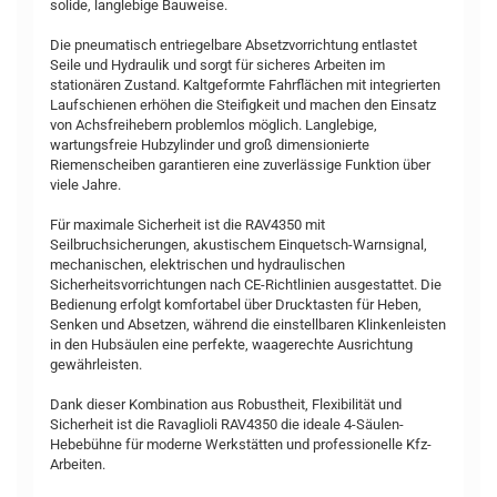
solide, langlebige Bauweise.
Die pneumatisch entriegelbare Absetzvorrichtung entlastet
Seile und Hydraulik und sorgt für sicheres Arbeiten im
stationären Zustand. Kaltgeformte Fahrflächen mit integrierten
Laufschienen erhöhen die Steifigkeit und machen den Einsatz
von Achsfreihebern problemlos möglich. Langlebige,
wartungsfreie Hubzylinder und groß dimensionierte
Riemenscheiben garantieren eine zuverlässige Funktion über
viele Jahre.
Für maximale Sicherheit ist die RAV4350 mit
Seilbruchsicherungen, akustischem Einquetsch-Warnsignal,
mechanischen, elektrischen und hydraulischen
Sicherheitsvorrichtungen nach CE-Richtlinien ausgestattet. Die
Bedienung erfolgt komfortabel über Drucktasten für Heben,
Senken und Absetzen, während die einstellbaren Klinkenleisten
in den Hubsäulen eine perfekte, waagerechte Ausrichtung
gewährleisten.
Dank dieser Kombination aus Robustheit, Flexibilität und
Sicherheit ist die Ravaglioli RAV4350 die ideale 4-Säulen-
Hebebühne für moderne Werkstätten und professionelle Kfz-
Arbeiten.