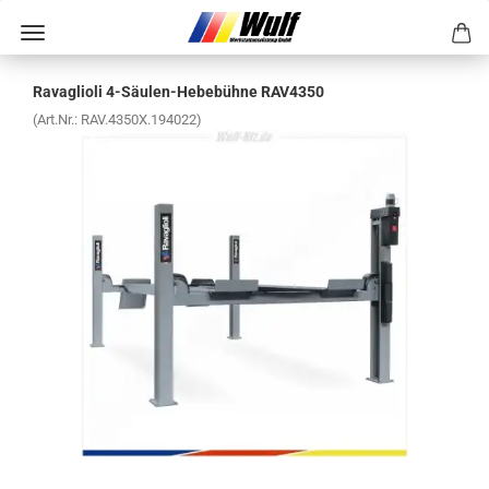
Ra­vaglio­li 4-​Säulen-Hebebühne RAV4350
(Art.Nr.:
RAV.4350X.194022
)