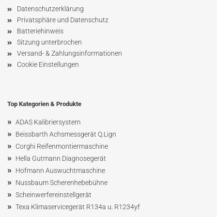
Datenschutzerklärung
Privatsphäre und Datenschutz
Batteriehinweis
Sitzung unterbrochen
Versand- & Zahlungsinformationen
Cookie Einstellungen
Top Kategorien & Produkte
»
ADAS Kalibriersystem
»
Beissbarth Achsmessgerät Q.Lign
»
Corghi Reifenmontiermaschine
»
Hella Gutmann Diagnosegerät
»
Hofmann Ausw
uchtmaschin
e
»
Nussbaum
Scherenhebebühne
»
Scheinwerfereinstellgerät
»
Texa Klimaservicegerät R134a u. R1234yf