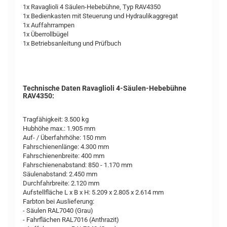
1x Ravaglioli 4 Säulen-Hebebühne, Typ RAV4350
1x Bedienkasten mit Steuerung und Hydraulikaggregat
1x Auffahrrampen
1x Überrollbügel
1x Betriebsanleitung und Prüfbuch
Technische Daten Ravaglioli 4-Säulen-Hebebühne
RAV4350:
Tragfähigkeit: 3.500 kg
Hubhöhe max.: 1.905 mm
Auf- / Überfahrhöhe: 150 mm
Fahrschienenlänge: 4.300 mm
Fahrschienenbreite: 400 mm
Fahrschienenabstand: 850 - 1.170 mm
Säulenabstand: 2.450 mm
Durchfahrbreite: 2.120 mm
Aufstellfläche L x B x H: 5.209 x 2.805 x 2.614 mm
Farbton bei Auslieferung:
- Säulen RAL7040 (Grau)
- Fahrflächen RAL7016 (Anthrazit)