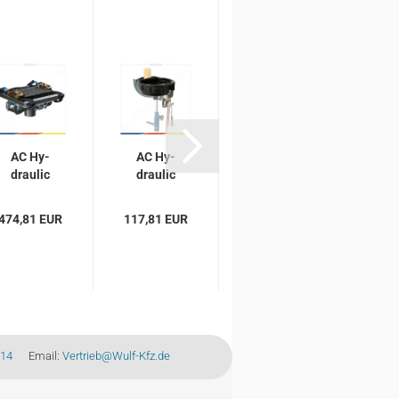
AC Hy­
AC Hy­
AC Hy­
drau­lic
drau­lic
drau­lic
Ge­trie­
Uni­ver­
Ge­trie­
be­plat­
sal­hal­
be­plat­
474,81 EUR
117,81 EUR
843,71 EUR
te AS1
te­rung
te AS3
für Ge­
mit
für Ge­
trie­be­
Auf­
trie­be­
he­ber...
fang­
he­ber...
wan­
ne...
-14
Email:
Vertrieb@Wulf-Kfz.de