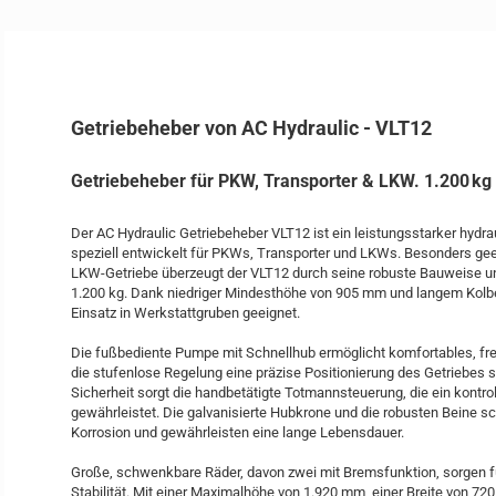
Getriebeheber von AC Hydraulic - VLT12
Getriebeheber für PKW, Transporter & LKW. 1.200 kg
Der AC Hydraulic Getriebeheber VLT12 ist ein leistungsstarker hydra
speziell entwickelt für PKWs, Transporter und LKWs. Besonders ge
LKW-Getriebe überzeugt der VLT12 durch seine robuste Bauweise un
1.200 kg. Dank niedriger Mindesthöhe von 905 mm und langem Kolben
Einsatz in Werkstattgruben geeignet.
Die fußbediente Pumpe mit Schnellhub ermöglicht komfortables, fr
die stufenlose Regelung eine präzise Positionierung des Getriebes si
Sicherheit sorgt die handbetätigte Totmannsteuerung, die ein kontro
gewährleistet. Die galvanisierte Hubkrone und die robusten Beine sc
Korrosion und gewährleisten eine lange Lebensdauer.
Große, schwenkbare Räder, davon zwei mit Bremsfunktion, sorgen f
Stabilität. Mit einer Maximalhöhe von 1.920 mm, einer Breite von 7