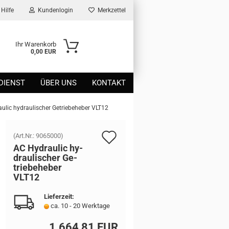
Hilfe
Kundenlogin
Merkzettel
Ihr Warenkorb
0,00 EUR
DIENST
ÜBER UNS
KONTAKT
ulic hydraulischer Getriebeheber VLT12
Auf
(Art.Nr.:
9065000
)
AC Hy­drau­lic hy­
den
drau­li­scher Ge­
trie­be­he­ber
Merkzettel
VLT12
Lieferzeit:
ca. 10 - 20 Werktage
1.664,81 EUR