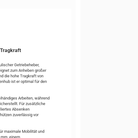
 Tragkraft
ulischer Getriebeheber,
eignet zum Anheben großer
d die hohe Tragkraft von
hub ist er optimal für den
eihändiges Arbeiten, während
cherstellt. Für zusätzliche
lliertes Absenken
hützen zuverlässig vor
ür maximale Mobilität und
20 mm, einem