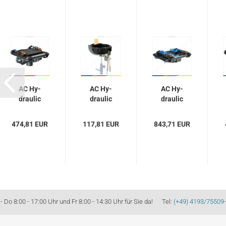
AC Hy­
AC Hy­
AC Hy­
drau­lic
drau­lic
drau­lic
Ge­trie­
Uni­ver­
Ge­trie­
be­plat­
sal­hal­
be­plat­
474,81 EUR
117,81 EUR
843,71 EUR
te AS1
te­rung
te AS3
für Ge­
mit
für Ge­
trie­be­
Auf­
trie­be­
he­ber...
fang­
he­ber...
wan­
ne...
Do 8:00 - 17:00 Uhr und Fr 8:00 - 14:30 Uhr für Sie da! Tel:
(+49) 4193/75509