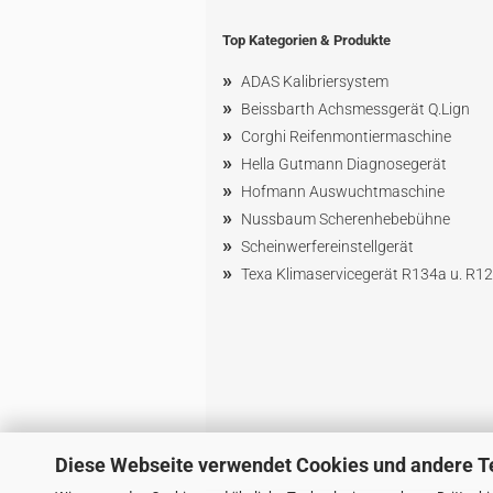
Top Kategorien & Produkte
»
ADAS Kalibriersystem
»
Beissbarth Achsmessgerät Q.Lign
»
Corghi Reifenmontiermaschine
»
Hella Gutmann Diagnosegerät
»
Hofmann Ausw
uchtmaschin
e
»
Nussbaum
Scherenhebebühne
»
Scheinwerfereinstellgerät
»
Texa Klimaservicegerät R134a u. R1
Diese Webseite verwendet Cookies und andere T