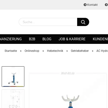
Kontakt
INANZIERUNG
B2B
BLOG
JOB & KARRIERE
KUNDEN
»
»
»
»
Startseite
Onlineshop
Hebetechnik
Getriebeheber
AC Hydra
Konto erstellen
Passwort vergessen?