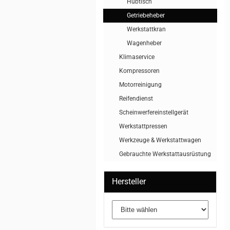
Hubtisch
Getriebeheber
Werkstattkran
Wagenheber
Klimaservice
Kompressoren
Motorreinigung
Reifendienst
Scheinwerfereinstellgerät
Werkstattpressen
Werkzeuge & Werkstattwagen
Gebrauchte Werkstattausrüstung
Hersteller