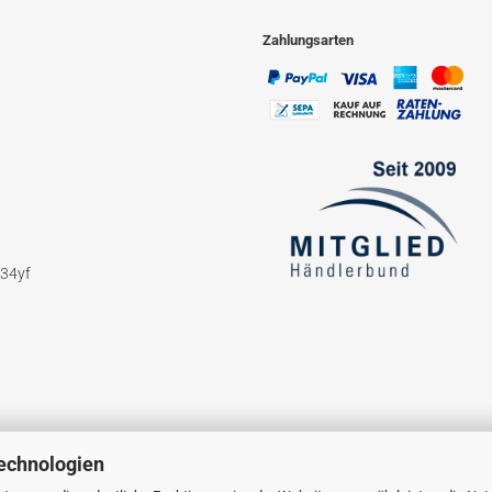
Zahlungsarten
234yf
echnologien