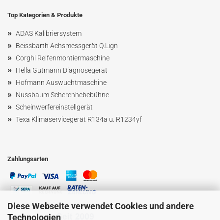
Top Kategorien & Produkte
»
ADAS Kalibriersystem
»
Beissbarth Achsmessgerät Q.Lign
»
Corghi Reifenmontiermaschine
»
Hella Gutmann Diagnosegerät
»
Hofmann Ausw
uchtmaschin
e
»
Nussbaum
Scherenhebebühne
»
Scheinwerfereinstellgerät
»
Texa Klimaservicegerät R134a u. R1234yf
Zahlungsarten
Diese Webseite verwendet Cookies und andere
Technologien