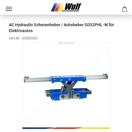
AC Hy­drau­lic Sche­ren­he­ber / Achs­he­ber SD32PHL-​W für
Elek­tro­au­tos
(Art.Nr.:
6338200
)