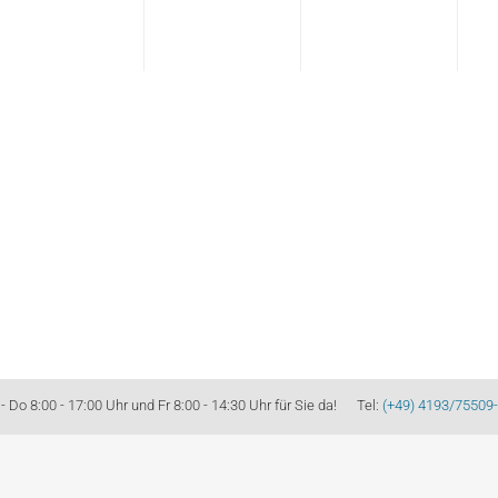
GS2
Spin­del
FSD5
Do 8:00 - 17:00 Uhr und Fr 8:00 - 14:30 Uhr für Sie da! Tel:
(+49) 4193/75509