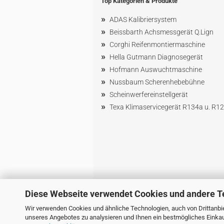
Top Kategorien & Produkte
»
ADAS Kalibriersystem
»
Beissbarth Achsmessgerät Q.Lign
»
Corghi Reifenmontiermaschine
»
Hella Gutmann Diagnosegerät
»
Hofmann Ausw
uchtmaschin
e
»
Nussbaum
Scherenhebebühne
»
Scheinwerfereinstellgerät
»
Texa Klimaservicegerät R134a u. R1
Diese Webseite verwendet Cookies und andere T
Wir verwenden Cookies und ähnliche Technologien, auch von Drittanbie
unseres Angebotes zu analysieren und Ihnen ein bestmögliches Einkauf