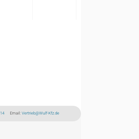
FSD6
-14
Email:
Vertrieb@Wulf-Kfz.de