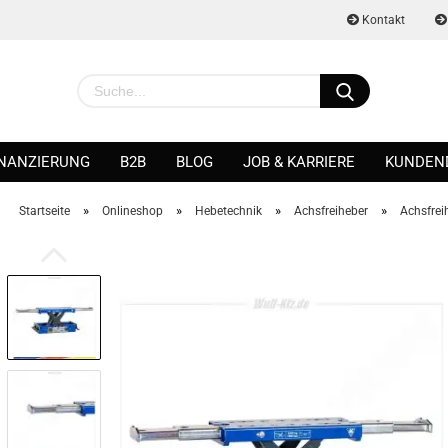
Kontakt
INANZIERUNG
B2B
BLOG
JOB & KARRIERE
KUNDEN
»
»
»
»
Startseite
Onlineshop
Hebetechnik
Achsfreiheber
Achsfrei
Konto erstellen
Passwort vergessen?