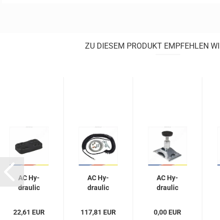
ZU DIESEM PRODUKT EMPFEHLEN WI
AC Hy­
AC Hy­
AC Hy­
drau­lic
drau­lic
drau­lic
Gum­
HSD
Hub­
mi­auf­
Luft­zu­
sat­tel
22,61 EUR
117,81 EUR
0,00 EUR
la­ge
füh­rung
mit