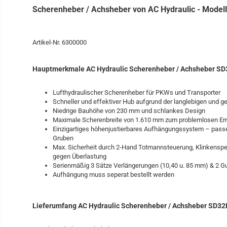
Scherenheber / Achsheber von AC Hydraulic - Mode
Artikel-Nr. 6300000
Hauptmerkmale AC Hydraulic Scherenheber / Achsheber S
Lufthydraulischer Scherenheber für PKWs und Transporter
Schneller und effektiver Hub aufgrund der langlebigen und
Niedrige Bauhöhe von 230 mm und schlankes Design
Maximale Scherenbreite von 1.610 mm zum problemlosen Er
Einzigartiges höhenjustierbares Aufhängungssystem – pass
Gruben
Max. Sicherheit durch 2-Hand Totmannsteuerung, Klinkensper
gegen Überlastung
Serienmäßig 3 Sätze Verlängerungen (10,40 u. 85 mm) & 2 
Aufhängung muss seperat bestellt werden
Lieferumfang AC Hydraulic Scherenheber / Achsheber SD3