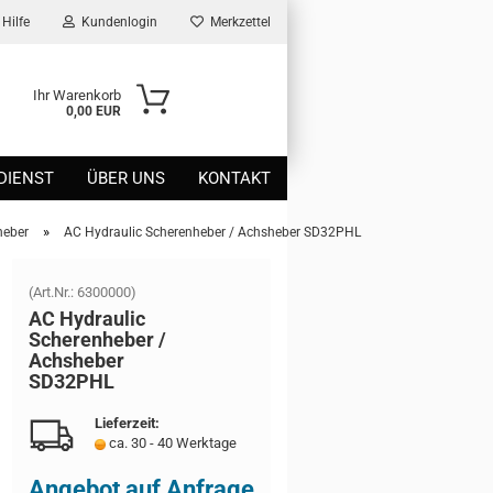
Hilfe
Kundenlogin
Merkzettel
Ihr Warenkorb
0,00 EUR
DIENST
ÜBER UNS
KONTAKT
»
heber
AC Hydraulic Scherenheber / Achsheber SD32PHL
(Art.Nr.:
6300000
)
AC Hy­drau­lic
Sche­ren­he­ber /
Achs­he­ber
SD32PHL
Lieferzeit:
ca. 30 - 40 Werktage
Angebot auf Anfrage