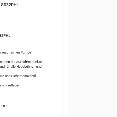
ll SD32PHL
D32PHL:
 geräuscharmen Pumpe
reichen der Aufnahmepunkte
end für alle Hebebühnen und
re und Sicherheitsventil
Gummiauflagen
2PHL: