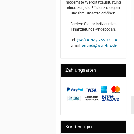
modernste Werkstattausrüstung
einsetzen, die Effizienz steigern
und Ihre Umsätze erhöhen.
Fordern Sie Ihr individuelles
Finanzierungs-Angebot an.
Tel:
(+49) 4193 / 755 09 - 14
Email:
vertrieb@wulf-kfz.de
Zahlungsarten
AC Hy­
AC Hy­
AC Hy­
drau­lic
drau­lic
drau­lic
jus­tier­
Ver­län­
Ver­län­
ba­rer
ge­rung
Kundenlogin
ge­rung
77,35 EUR
22,61 EUR
70,21 EUR
Sat­tel
FSD1
FSD7