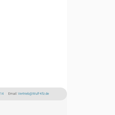
-14
Email:
Vertrieb@Wulf-Kfz.de