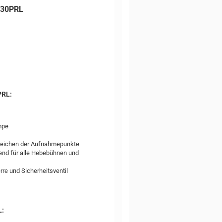
JS30PRL
PRL:
mpe
reichen der Aufnahmepunkte
end für alle Hebebühnen und
re und Sicherheitsventil
L: