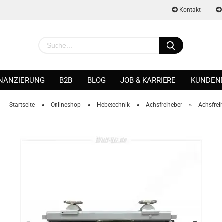
Kontakt
INANZIERUNG
B2B
BLOG
JOB & KARRIERE
KUNDEN
»
»
»
»
Startseite
Onlineshop
Hebetechnik
Achsfreiheber
Achsfrei
Konto erstellen
Passwort vergessen?