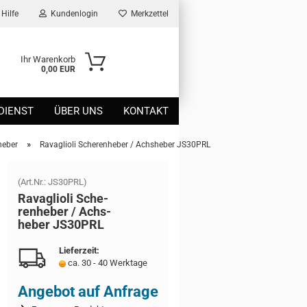
Hilfe
Kundenlogin
Merkzettel
Ihr Warenkorb
0,00 EUR
DIENST
ÜBER UNS
KONTAKT
»
heber
Ravaglioli Scherenheber / Achsheber JS30PRL
(Art.Nr.:
JS30PRL
)
Ra­vaglio­li Sche­
ren­he­ber / Achs­
he­ber JS30PRL
Lieferzeit:
ca. 30 - 40 Werktage
Angebot auf Anfrage