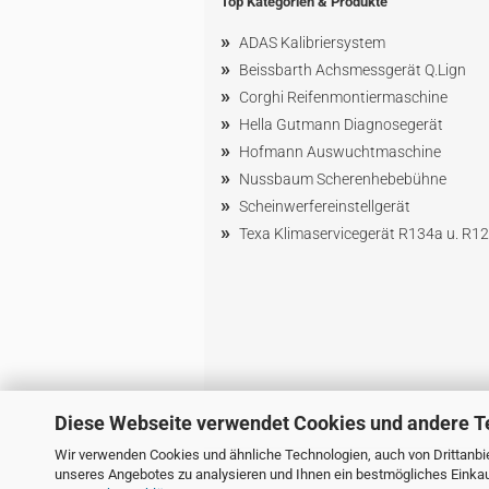
Top Kategorien & Produkte
»
ADAS Kalibriersystem
»
Beissbarth Achsmessgerät Q.Lign
»
Corghi Reifenmontiermaschine
»
Hella Gutmann Diagnosegerät
»
Hofmann Ausw
uchtmaschin
e
»
Nussbaum
Scherenhebebühne
»
Scheinwerfereinstellgerät
»
Texa Klimaservicegerät R134a u. R1
Diese Webseite verwendet Cookies und andere T
Wir verwenden Cookies und ähnliche Technologien, auch von Drittanbie
unseres Angebotes zu analysieren und Ihnen ein bestmögliches Einkauf