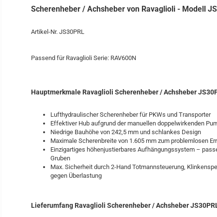
Scherenheber / Achsheber von Ravaglioli - Modell 
Artikel-Nr. JS30PRL
Passend für Ravaglioli Serie: RAV600N
Hauptmerkmale Ravaglioli Scherenheber / Achsheber JS30
Lufthydraulischer Scherenheber für PKWs und Transporter
Effektiver Hub aufgrund der manuellen doppelwirkenden Pu
Niedrige Bauhöhe von 242,5 mm und schlankes Design
Maximale Scherenbreite von 1.605 mm zum problemlosen Er
Einzigartiges höhenjustierbares Aufhängungssystem – pass
Gruben
Max. Sicherheit durch 2-Hand Totmannsteuerung, Klinkensper
gegen Überlastung
Lieferumfang Ravaglioli Scherenheber / Achsheber JS30PR