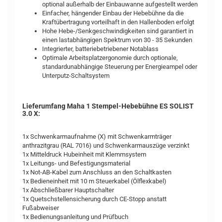
optional außerhalb der Einbauwanne aufgestellt werden
Einfacher, hängender Einbau der Hebebühne da die
Kraftübertragung vorteilhaft in den Hallenboden erfolgt
Hohe Hebe-/Senkgeschwindigkeiten sind garantiert in
einen lastabhängigen Spektrum von 30 - 35 Sekunden
Integrierter, batteriebetriebener Notablass
Optimale Arbeitsplatzergonomie durch optionale,
standardunabhängige Steuerung per Energieampel oder
Unterputz-Schaltsystem
Lieferumfang Maha 1 Stempel-Hebebühne ES SOLIST
3.0 X:
1x Schwenkarmaufnahme (X) mit Schwenkarmträger
anthrazitgrau (RAL 7016) und Schwenkarmauszüge verzinkt
1x Mitteldruck Hubeinheit mit Klemmsystem
1x Leitungs- und Befestigungsmaterial
1x Not-AB-Kabel zum Anschluss an den Schaltkasten
1x Bedieneinheit mit 10 m Steuerkabel (Ölflexkabel)
1x Abschließbarer Hauptschalter
1x Quetschstellensicherung durch CE-Stopp anstatt
Fußabweiser
1x Bedienungsanleitung und Prüfbuch