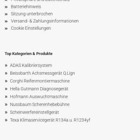
Batteriehinweis
Sitzung unterbrochen
Versand- & Zahlungsinformationen
Cookie Einstellungen
Top Kategorien & Produkte
»
ADAS Kalibriersystem
»
Beissbarth Achsmessgerät Q.Lign
»
Corghi Reifenmontiermaschine
»
Hella Gutmann Diagnosegerät
»
Hofmann Ausw
uchtmaschin
e
»
Nussbaum
Scherenhebebühne
»
Scheinwerfereinstellgerät
»
Texa Klimaservicegerät R134a u. R1234yf