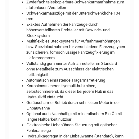
Zwdeifach teleskopierbare Schwenkarmaufnahme zum
stufenlosen Verstellen
Schwenkarmauszüge mit der Unterschwenkhöhe 104
mm
Exaktes Aufnehmen der Fahrzeuge durch
höhenverstellbaren Drehteller mit Gewinde- und
Stecksystem
Multiflexibles Stecksystem für Aufnahmeerhöhungen
bzw. Spezialaufnahmen für verschiedene Fahrzeugtypen
zur sicheren, formschlüssige Fahrzeugfixierung im
Lieferprogramm
Vollständig gummierter Aufnahmeteller im Standard
ohne Metallteile zum Ausschluss der elektrischen
Leitfähigkeit
Automatisch einrastende Tragarmarretierung
Korrosionssicherer Hydraulikhubkolben,
selbstschmierend, da dieser bei jedem Hub in das
Hydrauliköl eintaucht
Geräuscharmer Betrieb durch sehr leisen Motor in der
Einbauwanne
Optional auch Nachhaltig mit mineralischem Bio-Öl mit
langer Haltbarkeit nutzbar
Elektronische Hebebühnen-Steuerung mit optischer
Fehleranzeige
Hydraulikaggregat in der Einbauwanne (Standard), kann