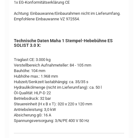
1x EG-Konformitätserklärung CE
Achtung: Einbauwanne/Einbaurahmen nicht im Lieferumfang.
Empfohlene Einbauwanne VZ 972554.
Technische Daten Maha 1 Stempel-Hebebühne ES
SOLIST 3.0 X:
Traglast CE: 3.000 kg
Verstellbereich Aufnahmeteller: 84 - 105 mm
Bauhöhe: 104 mm
Hubhöhe max.: 1.968 mm
Hubzeit/Senkzeit lastabhängig: ca. 35/35 s
Hydraulikölmenge (nicht im Lieferumfang): ca. 50 l
Öl-Qualität: HLP-D 22
Betriebsdruck: 32 bar
Steuereinheit (H x B x T): 320 x 220 x 120 mm
Antriebsleistung: 3,0 kW
Absicherung gG: 16 A
Spannungsversorgung: 3/N/PE 400 V 50 Hz