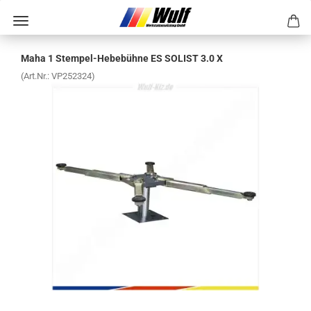
Maha 1 Stempel-​​​He­be­büh­ne ES SO­LIST 3.0 X
(Art.Nr.:
VP252324
)