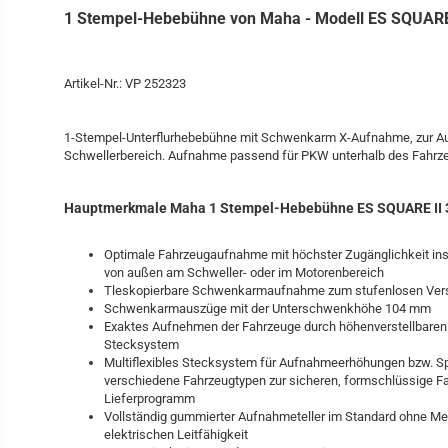
1 Stempel-Hebebühne von Maha - Modell ES SQUARE 
Artikel-Nr.: VP 252323
1-Stempel-Unterflurhebebühne mit Schwenkarm X-Aufnahme, zur A
Schwellerbereich. Aufnahme passend für PKW unterhalb des Fahrz
Hauptmerkmale Maha 1 Stempel-Hebebühne ES SQUARE II 3
Optimale Fahrzeugaufnahme mit höchster Zugänglichkeit in
von außen am Schweller- oder im Motorenbereich
Tleskopierbare Schwenkarmaufnahme zum stufenlosen Vers
Schwenkarmauszüge mit der Unterschwenkhöhe 104 mm
Exaktes Aufnehmen der Fahrzeuge durch höhenverstellbaren 
Stecksystem
Multiflexibles Stecksystem für Aufnahmeerhöhungen bzw. S
verschiedene Fahrzeugtypen zur sicheren, formschlüssige Fa
Lieferprogramm
Vollständig gummierter Aufnahmeteller im Standard ohne Met
elektrischen Leitfähigkeit