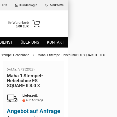
Hilfe
Kundenlogin
Merkzettel
Ihr Warenkorb
0,00 EUR
DIENST
ÜBER UNS
KONTAKT
»
-Stempel-Hebebühne
Maha 1 Stempel-​​Hebebühne ES SQUARE II 3.0 X
(Art.Nr.:
VP252323
)
Maha 1 Stempel-​​​
He­be­büh­ne ES
SQUA­RE II 3.0 X
Lieferzeit:
auf Anfrage
Angebot auf Anfrage