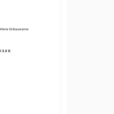
fohlene Einbauwanne
 3.0 X: