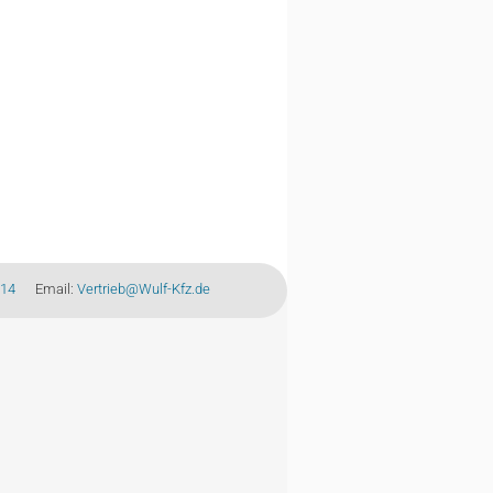
-14
Email:
Vertrieb@Wulf-Kfz.de