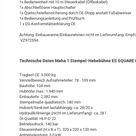
1x Bedieneinheit mit 10 m Steuerkabel (Ölflexkabel)
1x Abschließbarer Hauptschalter
1x Quetschstellensicherung durch CE-Stopp anstatt Fußabweiser
1x Bedienungsanleitung und Prüfbuch
1 x EG-Konformitätserklärung CE
Achtung: Einbauwanne/Einbaurahmen nicht im Lieferumfang. Emp
VZ972554.
Technische Daten Maha 1 Stempel-Hebebühne ES SQUARE II
Traglast CE: 3.000 kg
Verstellbereich Aufnahmeteller: 78 - 109 mm
Bauhöhe: 104 mm
Hubhöhe max.: 1.940 mm
Einbautiefe: 2.382 mm
Stempelmaße quadratisch: 180 mm
Hubzeit/Senkzeit lastabhängig: ca. 28/20 s
Hydraulikölmenge (nicht im Lieferumfang): ca. 28 l
Öl-Qualität: HLP-D 22
Betriebsdruck: 140 bar
Steuereinheit (H x B x T): 320 x 220 x 120 mm
Antriebsleistung: 3,0 kW