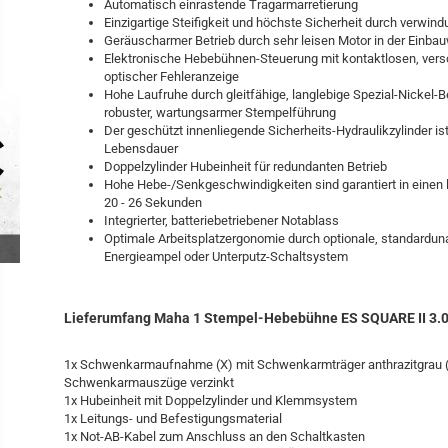
Automatisch einrastende Tragarmarretierung
Einzigartige Steifigkeit und höchste Sicherheit durch verwi
Geräuscharmer Betrieb durch sehr leisen Motor in der Einb
Elektronische Hebebühnen-Steuerung mit kontaktlosen, vers
optischer Fehleranzeige
Hohe Laufruhe durch gleitfähige, langlebige Spezial-Nickel-
robuster, wartungsarmer Stempelführung
Der geschützt innenliegende Sicherheits-Hydraulikzylinder ist
Lebensdauer
Doppelzylinder Hubeinheit für redundanten Betrieb
Hohe Hebe-/Senkgeschwindigkeiten sind garantiert in einen
20 - 26 Sekunden
Integrierter, batteriebetriebener Notablass
Optimale Arbeitsplatzergonomie durch optionale, standardu
Energieampel oder Unterputz-Schaltsystem
Lieferumfang Maha 1 Stempel-Hebebühne ES SQUARE II 3.0
1x Schwenkarmaufnahme (X) mit Schwenkarmträger anthrazitgrau 
Schwenkarmauszüge verzinkt
1x Hubeinheit mit Doppelzylinder und Klemmsystem
1x Leitungs- und Befestigungsmaterial
1x Not-AB-Kabel zum Anschluss an den Schaltkasten