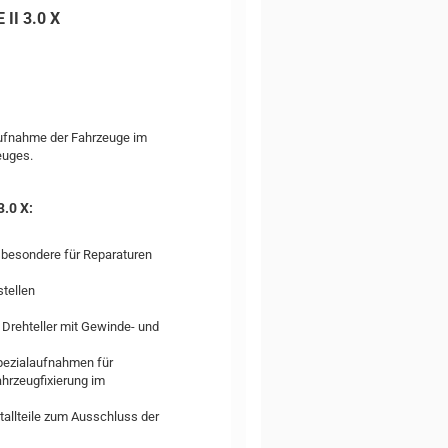
II 3.0 X
ufnahme der Fahrzeuge im
euges.
.0 X:
sbesondere für Reparaturen
tellen
Drehteller mit Gewinde- und
pezialaufnahmen für
hrzeugfixierung im
allteile zum Ausschluss der