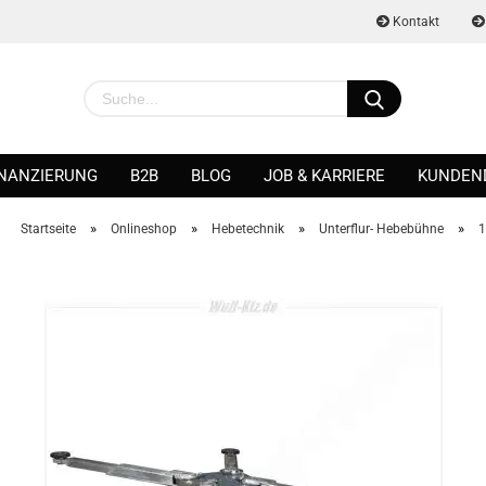
Kontakt
INANZIERUNG
B2B
BLOG
JOB & KARRIERE
KUNDEN
»
»
»
»
Startseite
Onlineshop
Hebetechnik
Unterflur- Hebebühne
1
Konto erstellen
Passwort vergessen?