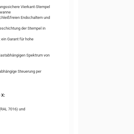
ndungssichere Vierkant-Stempel
auwanne
chleißfreien Endschaltern und
Beschichtung der Stempel in
 ein Garant für hohe
 lastabhängigen Spektrum von
nabhängige Steuerung per
 X:
(RAL 7016) und