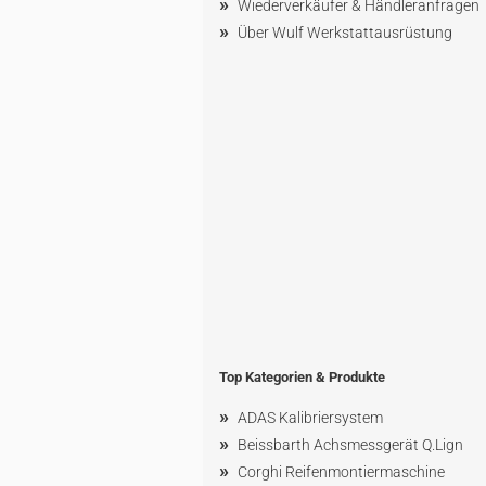
»
Wiederverkäufer & Händleranfragen
»
Über Wulf Werkstattausrüstung
Top Kategorien & Produkte
»
ADAS Kalibriersystem
»
Beissbarth Achsmessgerät Q.Lign
»
Corghi Reifenmontiermaschine