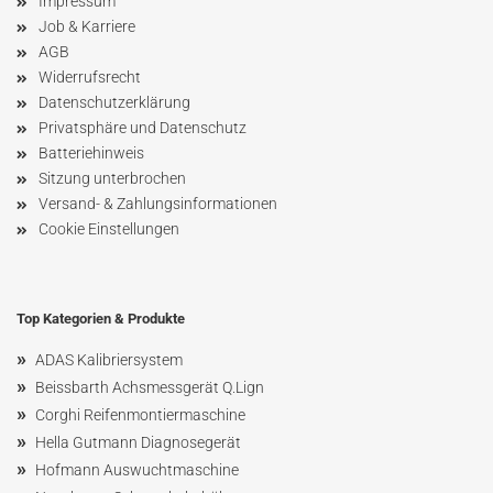
Impressum
Job & Karriere
AGB
Widerrufsrecht
Datenschutzerklärung
Privatsphäre und Datenschutz
Batteriehinweis
Sitzung unterbrochen
Versand- & Zahlungsinformationen
Cookie Einstellungen
Top Kategorien & Produkte
»
ADAS Kalibriersystem
»
Beissbarth Achsmessgerät Q.Lign
»
Corghi Reifenmontiermaschine
»
Hella Gutmann Diagnosegerät
»
Hofmann Ausw
uchtmaschin
e