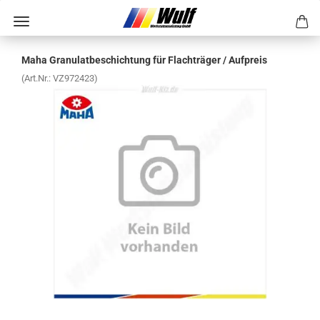
Maha Gra­nu­lat­be­schich­tung für Flach­trä­ger / Auf­preis
(Art.Nr.:
VZ972423
)